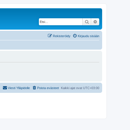
Etsi
Tarkennettu haku
Rekisteröidy
Kirjaudu sisään
Viesti Ylläpidolle
Poista evästeet
Kaikki ajat ovat
UTC+03:00