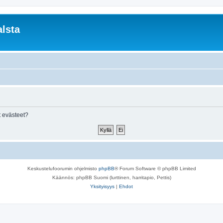
lsta
 evästeet?
Keskustelufoorumin ohjelmisto
phpBB
® Forum Software © phpBB Limited
Käännös: phpBB Suomi (lurttinen, harritapio, Pettis)
Yksityisyys
|
Ehdot