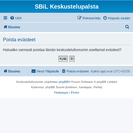
SBiL Keskustelupalsta
UKK
Rekisteröidy
Kirjaudu sisään
E
Etusivu
t
Poista evästeet
s
i
Haluatko varmasti poistaa tämän keskustelufoorumin asettamat evästeet?
Etusivu
Viesti Ylläpidolle
Poista evästeet
Kaikki ajat ovat
UTC+03:00
Keskustelufoorumin ohjelmisto
phpBB
® Forum Software © phpBB Limited
Käännös: phpBB Suomi (lurttinen, harritapio, Pettis)
Yksityisyys
|
Ehdot