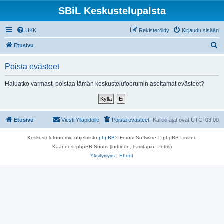
SBiL Keskustelupalsta
UKK
Rekisteröidy
Kirjaudu sisään
E
Etusivu
t
Poista evästeet
s
i
Haluatko varmasti poistaa tämän keskustelufoorumin asettamat evästeet?
Etusivu
Viesti Ylläpidolle
Poista evästeet
Kaikki ajat ovat
UTC+03:00
Keskustelufoorumin ohjelmisto
phpBB
® Forum Software © phpBB Limited
Käännös: phpBB Suomi (lurttinen, harritapio, Pettis)
Yksityisyys
|
Ehdot