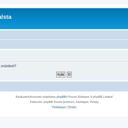
lsta
 evästeet?
Keskustelufoorumin ohjelmisto
phpBB
® Forum Software © phpBB Limited
Käännös: phpBB Suomi (lurttinen, harritapio, Pettis)
Yksityisyys
|
Ehdot