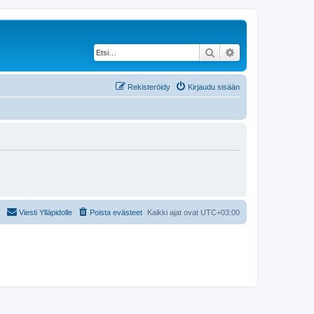
Etsi
Tarkennettu haku
Rekisteröidy
Kirjaudu sisään
Viesti Ylläpidolle
Poista evästeet
Kaikki ajat ovat
UTC+03:00