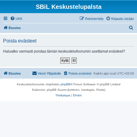
SBiL Keskustelupalsta
UKK
Rekisteröidy
Kirjaudu sisään
E
Etusivu
t
Poista evästeet
s
i
Haluatko varmasti poistaa tämän keskustelufoorumin asettamat evästeet?
Etusivu
Viesti Ylläpidolle
Poista evästeet
Kaikki ajat ovat
UTC+03:00
Keskustelufoorumin ohjelmisto
phpBB
® Forum Software © phpBB Limited
Käännös: phpBB Suomi (lurttinen, harritapio, Pettis)
Yksityisyys
|
Ehdot