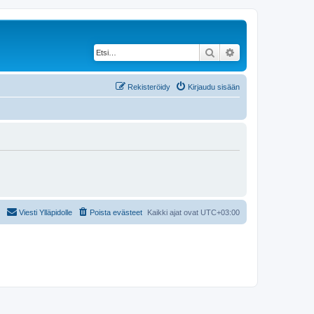
Etsi
Tarkennettu haku
Rekisteröidy
Kirjaudu sisään
Viesti Ylläpidolle
Poista evästeet
Kaikki ajat ovat
UTC+03:00