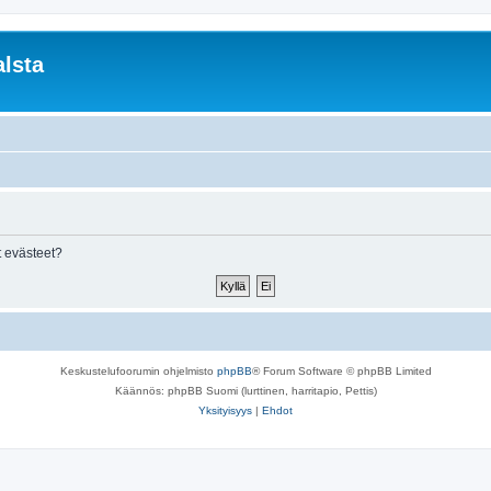
lsta
 evästeet?
Keskustelufoorumin ohjelmisto
phpBB
® Forum Software © phpBB Limited
Käännös: phpBB Suomi (lurttinen, harritapio, Pettis)
Yksityisyys
|
Ehdot