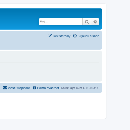
Etsi
Tarkennettu haku
Rekisteröidy
Kirjaudu sisään
Viesti Ylläpidolle
Poista evästeet
Kaikki ajat ovat
UTC+03:00