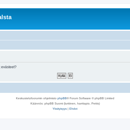
lsta
 evästeet?
Keskustelufoorumin ohjelmisto
phpBB
® Forum Software © phpBB Limited
Käännös: phpBB Suomi (lurttinen, harritapio, Pettis)
Yksityisyys
|
Ehdot