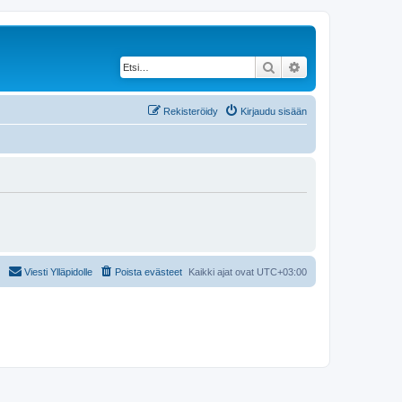
Etsi
Tarkennettu haku
Rekisteröidy
Kirjaudu sisään
Viesti Ylläpidolle
Poista evästeet
Kaikki ajat ovat
UTC+03:00