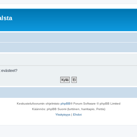
lsta
 evästeet?
Keskustelufoorumin ohjelmisto
phpBB
® Forum Software © phpBB Limited
Käännös: phpBB Suomi (lurttinen, harritapio, Pettis)
Yksityisyys
|
Ehdot