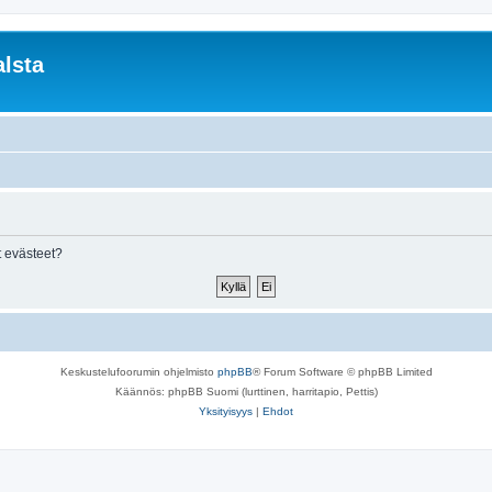
lsta
 evästeet?
Keskustelufoorumin ohjelmisto
phpBB
® Forum Software © phpBB Limited
Käännös: phpBB Suomi (lurttinen, harritapio, Pettis)
Yksityisyys
|
Ehdot