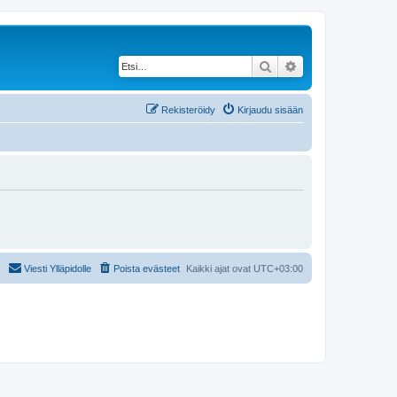
Etsi
Tarkennettu haku
Rekisteröidy
Kirjaudu sisään
Viesti Ylläpidolle
Poista evästeet
Kaikki ajat ovat
UTC+03:00