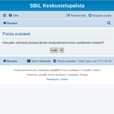
SBiL Keskustelupalsta
UKK
Rekisteröidy
Kirjaudu sisään
E
Etusivu
t
Poista evästeet
s
i
Haluatko varmasti poistaa tämän keskustelufoorumin asettamat evästeet?
Etusivu
Viesti Ylläpidolle
Poista evästeet
Kaikki ajat ovat
UTC+03:00
Keskustelufoorumin ohjelmisto
phpBB
® Forum Software © phpBB Limited
Käännös: phpBB Suomi (lurttinen, harritapio, Pettis)
Yksityisyys
|
Ehdot