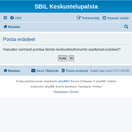
SBiL Keskustelupalsta
UKK
Rekisteröidy
Kirjaudu sisään
E
Etusivu
t
Poista evästeet
s
i
Haluatko varmasti poistaa tämän keskustelufoorumin asettamat evästeet?
Etusivu
Viesti Ylläpidolle
Poista evästeet
Kaikki ajat ovat
UTC+03:00
Keskustelufoorumin ohjelmisto
phpBB
® Forum Software © phpBB Limited
Käännös: phpBB Suomi (lurttinen, harritapio, Pettis)
Yksityisyys
|
Ehdot