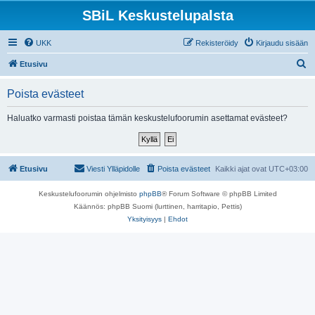
SBiL Keskustelupalsta
UKK
Rekisteröidy
Kirjaudu sisään
E
Etusivu
t
Poista evästeet
s
i
Haluatko varmasti poistaa tämän keskustelufoorumin asettamat evästeet?
Etusivu
Viesti Ylläpidolle
Poista evästeet
Kaikki ajat ovat
UTC+03:00
Keskustelufoorumin ohjelmisto
phpBB
® Forum Software © phpBB Limited
Käännös: phpBB Suomi (lurttinen, harritapio, Pettis)
Yksityisyys
|
Ehdot