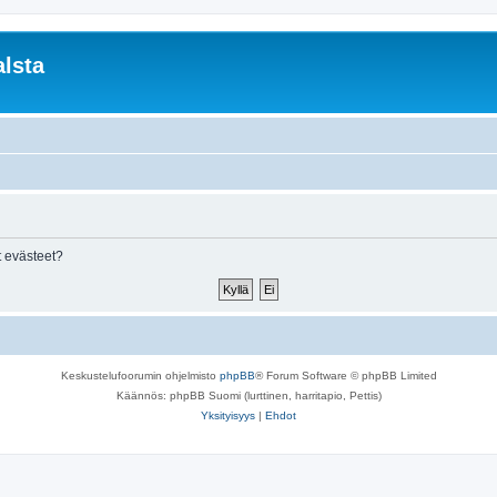
lsta
 evästeet?
Keskustelufoorumin ohjelmisto
phpBB
® Forum Software © phpBB Limited
Käännös: phpBB Suomi (lurttinen, harritapio, Pettis)
Yksityisyys
|
Ehdot