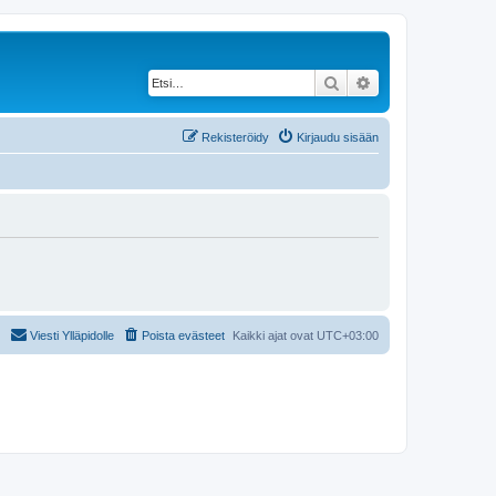
Etsi
Tarkennettu haku
Rekisteröidy
Kirjaudu sisään
Viesti Ylläpidolle
Poista evästeet
Kaikki ajat ovat
UTC+03:00