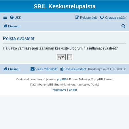
SBiL Keskustelupalsta
UKK
Rekisteröidy
Kirjaudu sisään
E
Etusivu
t
Poista evästeet
s
i
Haluatko varmasti poistaa tämän keskustelufoorumin asettamat evästeet?
Etusivu
Viesti Ylläpidolle
Poista evästeet
Kaikki ajat ovat
UTC+03:00
Keskustelufoorumin ohjelmisto
phpBB
® Forum Software © phpBB Limited
Käännös: phpBB Suomi (lurttinen, harritapio, Pettis)
Yksityisyys
|
Ehdot