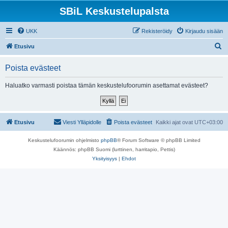
SBiL Keskustelupalsta
UKK
Rekisteröidy
Kirjaudu sisään
E
Etusivu
t
Poista evästeet
s
i
Haluatko varmasti poistaa tämän keskustelufoorumin asettamat evästeet?
Etusivu
Viesti Ylläpidolle
Poista evästeet
Kaikki ajat ovat
UTC+03:00
Keskustelufoorumin ohjelmisto
phpBB
® Forum Software © phpBB Limited
Käännös: phpBB Suomi (lurttinen, harritapio, Pettis)
Yksityisyys
|
Ehdot