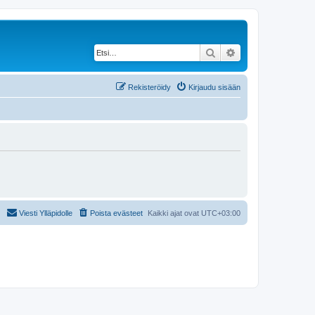
Etsi
Tarkennettu haku
Rekisteröidy
Kirjaudu sisään
Viesti Ylläpidolle
Poista evästeet
Kaikki ajat ovat
UTC+03:00