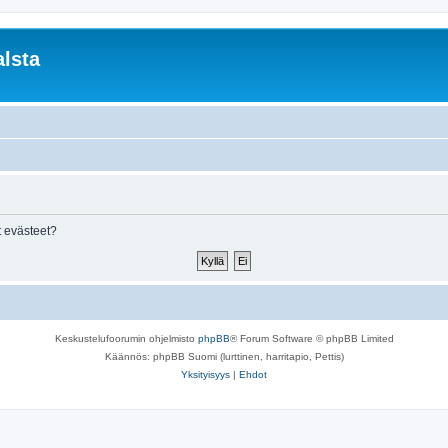
lsta
 evästeet?
Keskustelufoorumin ohjelmisto
phpBB
® Forum Software © phpBB Limited
Käännös: phpBB Suomi (lurttinen, harritapio, Pettis)
Yksityisyys
|
Ehdot