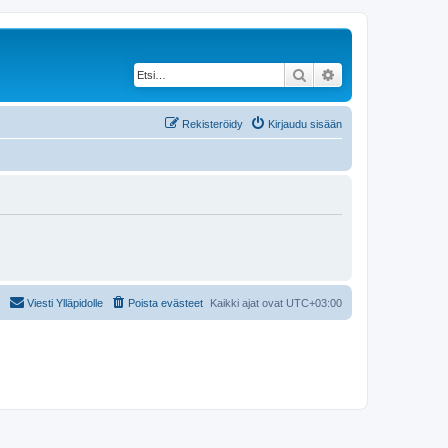
Etsi
Tarkennettu haku
Rekisteröidy
Kirjaudu sisään
Viesti Ylläpidolle
Poista evästeet
Kaikki ajat ovat
UTC+03:00