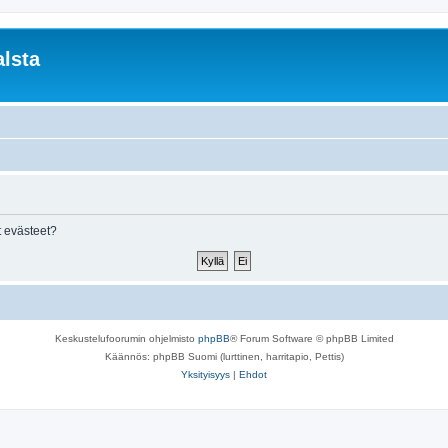
lsta
 evästeet?
Keskustelufoorumin ohjelmisto
phpBB
® Forum Software © phpBB Limited
Käännös: phpBB Suomi (lurttinen, harritapio, Pettis)
Yksityisyys
|
Ehdot