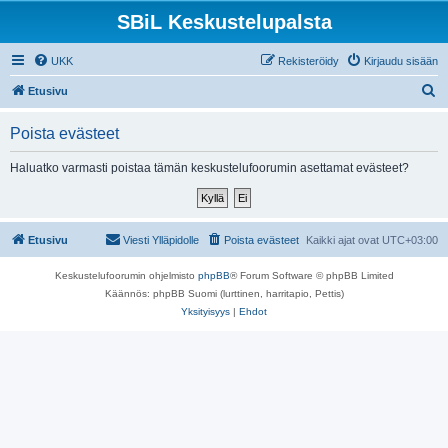
SBiL Keskustelupalsta
UKK
Rekisteröidy
Kirjaudu sisään
E
Etusivu
t
Poista evästeet
s
i
Haluatko varmasti poistaa tämän keskustelufoorumin asettamat evästeet?
Etusivu
Viesti Ylläpidolle
Poista evästeet
Kaikki ajat ovat
UTC+03:00
Keskustelufoorumin ohjelmisto
phpBB
® Forum Software © phpBB Limited
Käännös: phpBB Suomi (lurttinen, harritapio, Pettis)
Yksityisyys
|
Ehdot