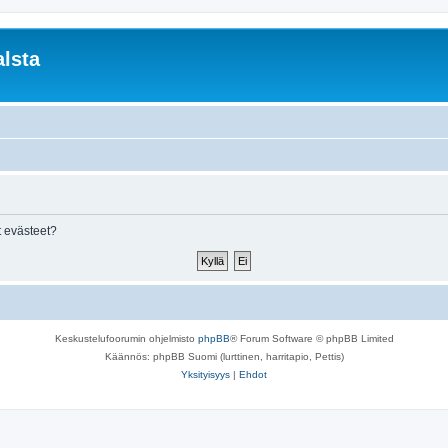
lsta
 evästeet?
Keskustelufoorumin ohjelmisto
phpBB
® Forum Software © phpBB Limited
Käännös: phpBB Suomi (lurttinen, harritapio, Pettis)
Yksityisyys
|
Ehdot