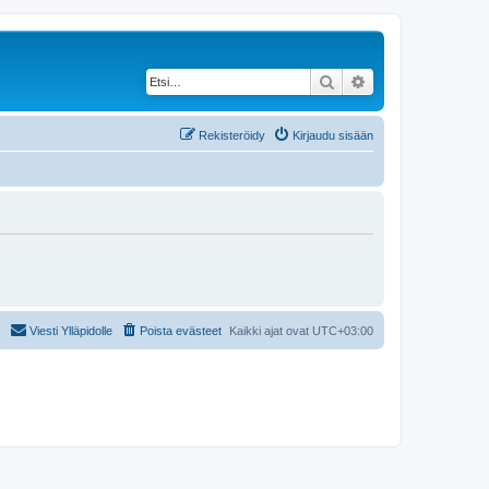
Etsi
Tarkennettu haku
Rekisteröidy
Kirjaudu sisään
Viesti Ylläpidolle
Poista evästeet
Kaikki ajat ovat
UTC+03:00