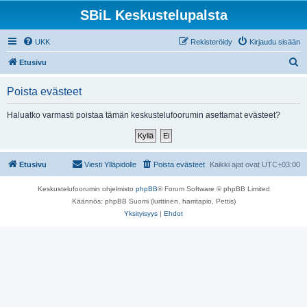
SBiL Keskustelupalsta
UKK
Rekisteröidy
Kirjaudu sisään
E
Etusivu
t
Poista evästeet
s
i
Haluatko varmasti poistaa tämän keskustelufoorumin asettamat evästeet?
Etusivu
Viesti Ylläpidolle
Poista evästeet
Kaikki ajat ovat
UTC+03:00
Keskustelufoorumin ohjelmisto
phpBB
® Forum Software © phpBB Limited
Käännös: phpBB Suomi (lurttinen, harritapio, Pettis)
Yksityisyys
|
Ehdot