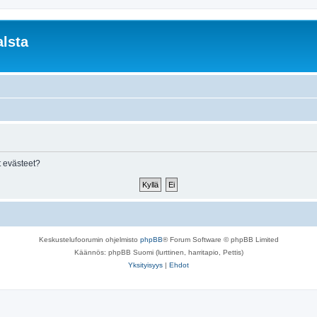
lsta
 evästeet?
Keskustelufoorumin ohjelmisto
phpBB
® Forum Software © phpBB Limited
Käännös: phpBB Suomi (lurttinen, harritapio, Pettis)
Yksityisyys
|
Ehdot