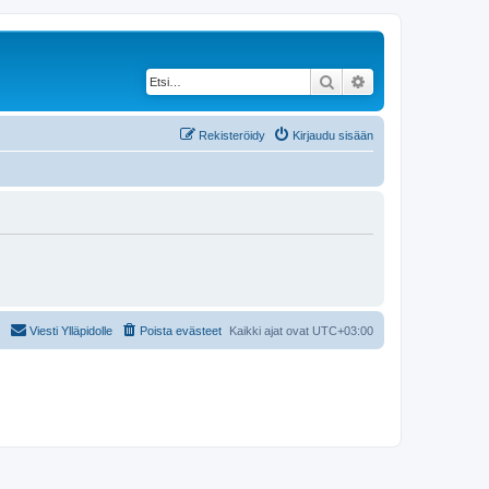
Etsi
Tarkennettu haku
Rekisteröidy
Kirjaudu sisään
Viesti Ylläpidolle
Poista evästeet
Kaikki ajat ovat
UTC+03:00