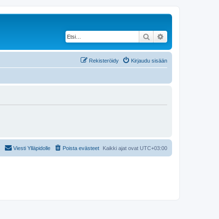
Etsi
Tarkennettu haku
Rekisteröidy
Kirjaudu sisään
Viesti Ylläpidolle
Poista evästeet
Kaikki ajat ovat
UTC+03:00