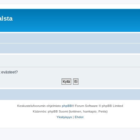
lsta
 evästeet?
Keskustelufoorumin ohjelmisto
phpBB
® Forum Software © phpBB Limited
Käännös: phpBB Suomi (lurttinen, harritapio, Pettis)
Yksityisyys
|
Ehdot