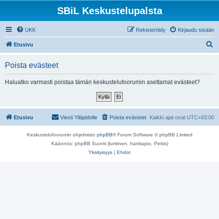
SBiL Keskustelupalsta
UKK
Rekisteröidy
Kirjaudu sisään
E
Etusivu
t
Poista evästeet
s
i
Haluatko varmasti poistaa tämän keskustelufoorumin asettamat evästeet?
Etusivu
Viesti Ylläpidolle
Poista evästeet
Kaikki ajat ovat
UTC+03:00
Keskustelufoorumin ohjelmisto
phpBB
® Forum Software © phpBB Limited
Käännös: phpBB Suomi (lurttinen, harritapio, Pettis)
Yksityisyys
|
Ehdot