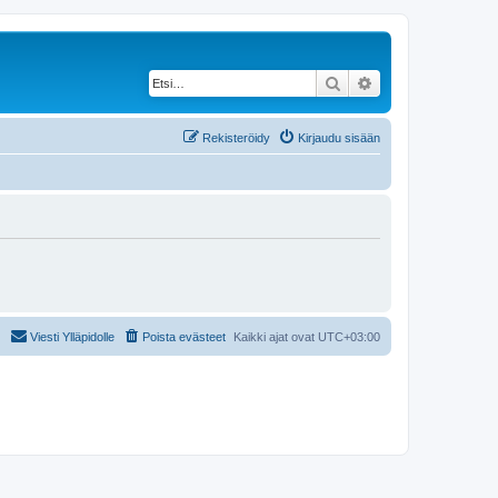
Etsi
Tarkennettu haku
Rekisteröidy
Kirjaudu sisään
Viesti Ylläpidolle
Poista evästeet
Kaikki ajat ovat
UTC+03:00