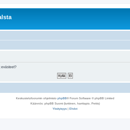
lsta
 evästeet?
Keskustelufoorumin ohjelmisto
phpBB
® Forum Software © phpBB Limited
Käännös: phpBB Suomi (lurttinen, harritapio, Pettis)
Yksityisyys
|
Ehdot