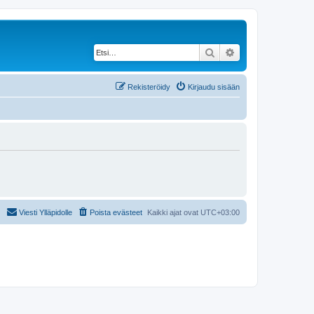
Etsi
Tarkennettu haku
Rekisteröidy
Kirjaudu sisään
Viesti Ylläpidolle
Poista evästeet
Kaikki ajat ovat
UTC+03:00