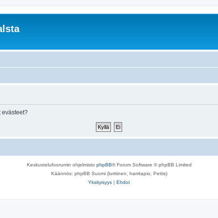
lsta
 evästeet?
Keskustelufoorumin ohjelmisto
phpBB
® Forum Software © phpBB Limited
Käännös: phpBB Suomi (lurttinen, harritapio, Pettis)
Yksityisyys
|
Ehdot