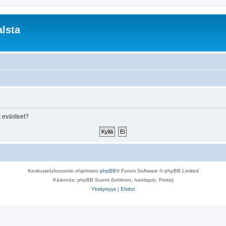
lsta
 evästeet?
Keskustelufoorumin ohjelmisto
phpBB
® Forum Software © phpBB Limited
Käännös: phpBB Suomi (lurttinen, harritapio, Pettis)
Yksityisyys
|
Ehdot