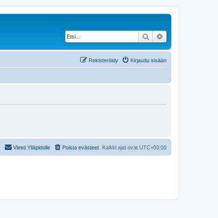
Etsi
Tarkennettu haku
Rekisteröidy
Kirjaudu sisään
Viesti Ylläpidolle
Poista evästeet
Kaikki ajat ovat
UTC+03:00