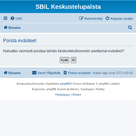
SBiL Keskustelupalsta
UKK
Rekisteröidy
Kirjaudu sisään
E
Etusivu
t
Poista evästeet
s
i
Haluatko varmasti poistaa tämän keskustelufoorumin asettamat evästeet?
Etusivu
Viesti Ylläpidolle
Poista evästeet
Kaikki ajat ovat
UTC+03:00
Keskustelufoorumin ohjelmisto
phpBB
® Forum Software © phpBB Limited
Käännös: phpBB Suomi (lurttinen, harritapio, Pettis)
Yksityisyys
|
Ehdot