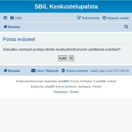
SBiL Keskustelupalsta
UKK
Rekisteröidy
Kirjaudu sisään
E
Etusivu
t
Poista evästeet
s
i
Haluatko varmasti poistaa tämän keskustelufoorumin asettamat evästeet?
Etusivu
Viesti Ylläpidolle
Poista evästeet
Kaikki ajat ovat
UTC+03:00
Keskustelufoorumin ohjelmisto
phpBB
® Forum Software © phpBB Limited
Käännös: phpBB Suomi (lurttinen, harritapio, Pettis)
Yksityisyys
|
Ehdot