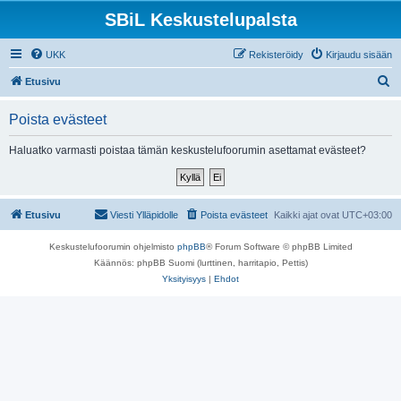
SBiL Keskustelupalsta
UKK
Rekisteröidy
Kirjaudu sisään
E
Etusivu
t
Poista evästeet
s
i
Haluatko varmasti poistaa tämän keskustelufoorumin asettamat evästeet?
Etusivu
Viesti Ylläpidolle
Poista evästeet
Kaikki ajat ovat
UTC+03:00
Keskustelufoorumin ohjelmisto
phpBB
® Forum Software © phpBB Limited
Käännös: phpBB Suomi (lurttinen, harritapio, Pettis)
Yksityisyys
|
Ehdot