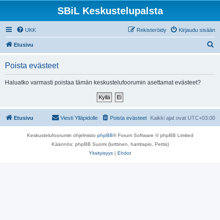
SBiL Keskustelupalsta
UKK
Rekisteröidy
Kirjaudu sisään
E
Etusivu
t
Poista evästeet
s
i
Haluatko varmasti poistaa tämän keskustelufoorumin asettamat evästeet?
Etusivu
Viesti Ylläpidolle
Poista evästeet
Kaikki ajat ovat
UTC+03:00
Keskustelufoorumin ohjelmisto
phpBB
® Forum Software © phpBB Limited
Käännös: phpBB Suomi (lurttinen, harritapio, Pettis)
Yksityisyys
|
Ehdot