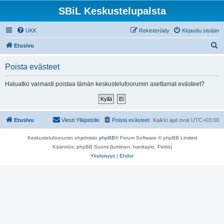
SBiL Keskustelupalsta
UKK
Rekisteröidy
Kirjaudu sisään
E
Etusivu
t
Poista evästeet
s
i
Haluatko varmasti poistaa tämän keskustelufoorumin asettamat evästeet?
Etusivu
Viesti Ylläpidolle
Poista evästeet
Kaikki ajat ovat
UTC+03:00
Keskustelufoorumin ohjelmisto
phpBB
® Forum Software © phpBB Limited
Käännös: phpBB Suomi (lurttinen, harritapio, Pettis)
Yksityisyys
|
Ehdot