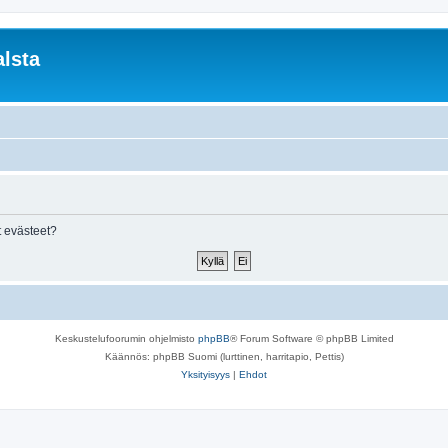
lsta
 evästeet?
Keskustelufoorumin ohjelmisto
phpBB
® Forum Software © phpBB Limited
Käännös: phpBB Suomi (lurttinen, harritapio, Pettis)
Yksityisyys
|
Ehdot