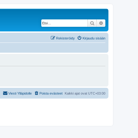
Etsi
Tarkennettu haku
Rekisteröidy
Kirjaudu sisään
Viesti Ylläpidolle
Poista evästeet
Kaikki ajat ovat
UTC+03:00