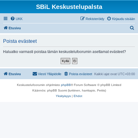
SBiL Keskustelupalsta
UKK
Rekisteröidy
Kirjaudu sisään
E
Etusivu
t
Poista evästeet
s
i
Haluatko varmasti poistaa tämän keskustelufoorumin asettamat evästeet?
Etusivu
Viesti Ylläpidolle
Poista evästeet
Kaikki ajat ovat
UTC+03:00
Keskustelufoorumin ohjelmisto
phpBB
® Forum Software © phpBB Limited
Käännös: phpBB Suomi (lurttinen, harritapio, Pettis)
Yksityisyys
|
Ehdot