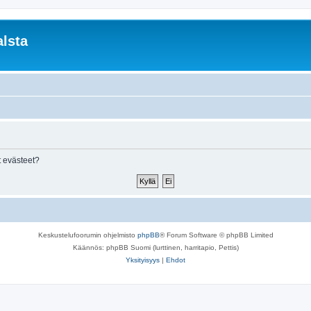
lsta
 evästeet?
Keskustelufoorumin ohjelmisto
phpBB
® Forum Software © phpBB Limited
Käännös: phpBB Suomi (lurttinen, harritapio, Pettis)
Yksityisyys
|
Ehdot