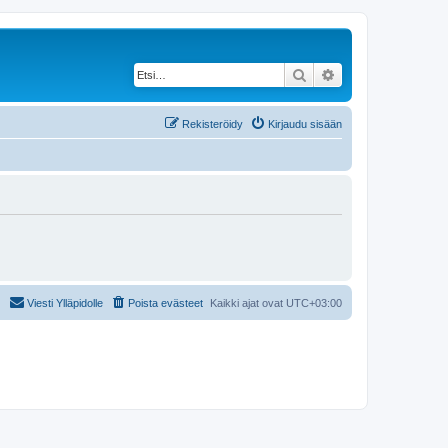
Etsi
Tarkennettu haku
Rekisteröidy
Kirjaudu sisään
Viesti Ylläpidolle
Poista evästeet
Kaikki ajat ovat
UTC+03:00