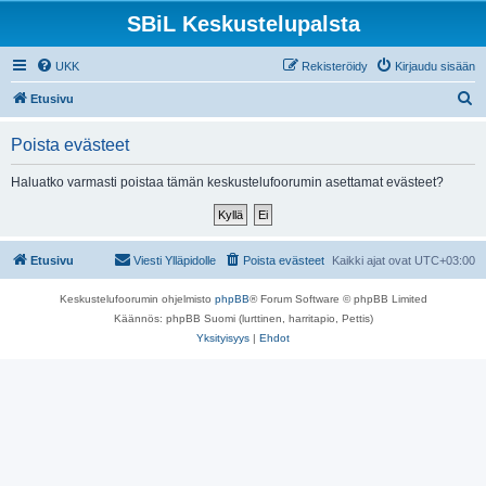
SBiL Keskustelupalsta
UKK
Rekisteröidy
Kirjaudu sisään
E
Etusivu
t
Poista evästeet
s
i
Haluatko varmasti poistaa tämän keskustelufoorumin asettamat evästeet?
Etusivu
Viesti Ylläpidolle
Poista evästeet
Kaikki ajat ovat
UTC+03:00
Keskustelufoorumin ohjelmisto
phpBB
® Forum Software © phpBB Limited
Käännös: phpBB Suomi (lurttinen, harritapio, Pettis)
Yksityisyys
|
Ehdot