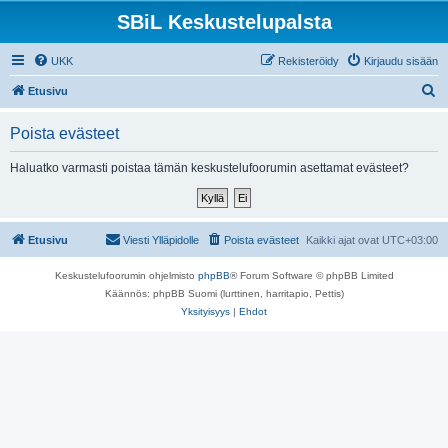
SBiL Keskustelupalsta
UKK
Rekisteröidy
Kirjaudu sisään
E
Etusivu
t
Poista evästeet
s
i
Haluatko varmasti poistaa tämän keskustelufoorumin asettamat evästeet?
Etusivu
Viesti Ylläpidolle
Poista evästeet
Kaikki ajat ovat
UTC+03:00
Keskustelufoorumin ohjelmisto
phpBB
® Forum Software © phpBB Limited
Käännös: phpBB Suomi (lurttinen, harritapio, Pettis)
Yksityisyys
|
Ehdot