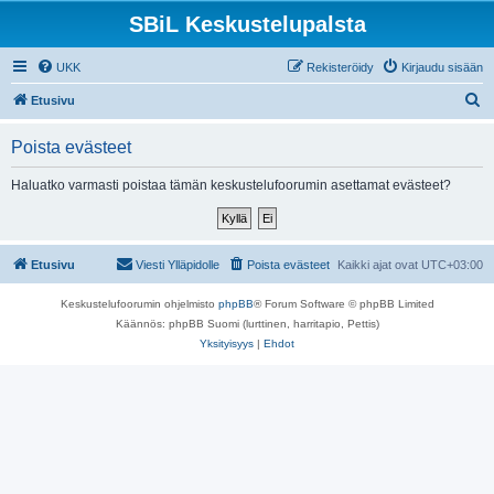
SBiL Keskustelupalsta
UKK
Rekisteröidy
Kirjaudu sisään
E
Etusivu
t
Poista evästeet
s
i
Haluatko varmasti poistaa tämän keskustelufoorumin asettamat evästeet?
Etusivu
Viesti Ylläpidolle
Poista evästeet
Kaikki ajat ovat
UTC+03:00
Keskustelufoorumin ohjelmisto
phpBB
® Forum Software © phpBB Limited
Käännös: phpBB Suomi (lurttinen, harritapio, Pettis)
Yksityisyys
|
Ehdot