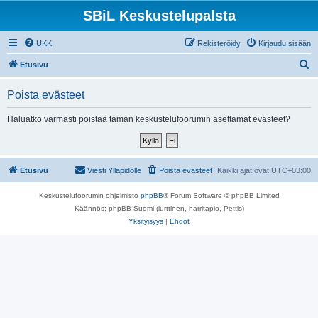
SBiL Keskustelupalsta
UKK
Rekisteröidy
Kirjaudu sisään
E
Etusivu
t
Poista evästeet
s
i
Haluatko varmasti poistaa tämän keskustelufoorumin asettamat evästeet?
Etusivu
Viesti Ylläpidolle
Poista evästeet
Kaikki ajat ovat
UTC+03:00
Keskustelufoorumin ohjelmisto
phpBB
® Forum Software © phpBB Limited
Käännös: phpBB Suomi (lurttinen, harritapio, Pettis)
Yksityisyys
|
Ehdot