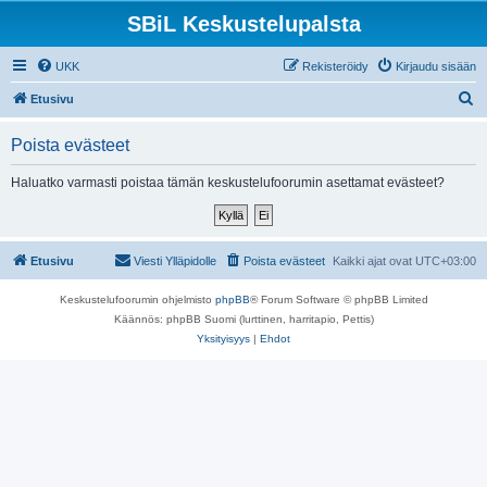
SBiL Keskustelupalsta
UKK
Rekisteröidy
Kirjaudu sisään
E
Etusivu
t
Poista evästeet
s
i
Haluatko varmasti poistaa tämän keskustelufoorumin asettamat evästeet?
Etusivu
Viesti Ylläpidolle
Poista evästeet
Kaikki ajat ovat
UTC+03:00
Keskustelufoorumin ohjelmisto
phpBB
® Forum Software © phpBB Limited
Käännös: phpBB Suomi (lurttinen, harritapio, Pettis)
Yksityisyys
|
Ehdot