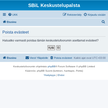
SBiL Keskustelupalsta
UKK
Rekisteröidy
Kirjaudu sisään
E
Etusivu
t
Poista evästeet
s
i
Haluatko varmasti poistaa tämän keskustelufoorumin asettamat evästeet?
Etusivu
Viesti Ylläpidolle
Poista evästeet
Kaikki ajat ovat
UTC+03:00
Keskustelufoorumin ohjelmisto
phpBB
® Forum Software © phpBB Limited
Käännös: phpBB Suomi (lurttinen, harritapio, Pettis)
Yksityisyys
|
Ehdot