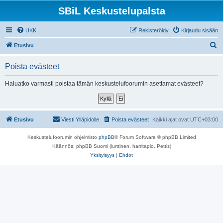
SBiL Keskustelupalsta
UKK
Rekisteröidy
Kirjaudu sisään
E
Etusivu
t
Poista evästeet
s
i
Haluatko varmasti poistaa tämän keskustelufoorumin asettamat evästeet?
Etusivu
Viesti Ylläpidolle
Poista evästeet
Kaikki ajat ovat
UTC+03:00
Keskustelufoorumin ohjelmisto
phpBB
® Forum Software © phpBB Limited
Käännös: phpBB Suomi (lurttinen, harritapio, Pettis)
Yksityisyys
|
Ehdot