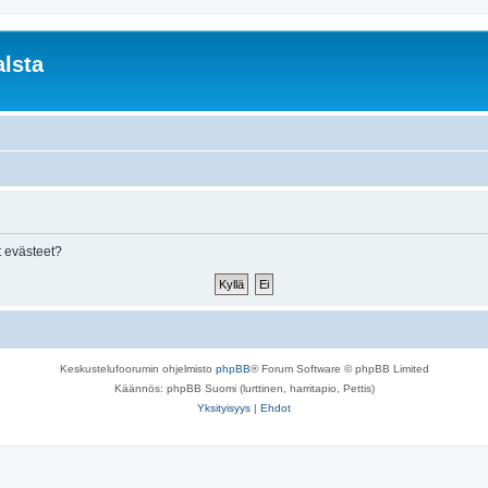
lsta
 evästeet?
Keskustelufoorumin ohjelmisto
phpBB
® Forum Software © phpBB Limited
Käännös: phpBB Suomi (lurttinen, harritapio, Pettis)
Yksityisyys
|
Ehdot