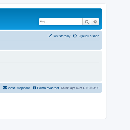
Etsi
Tarkennettu haku
Rekisteröidy
Kirjaudu sisään
Viesti Ylläpidolle
Poista evästeet
Kaikki ajat ovat
UTC+03:00