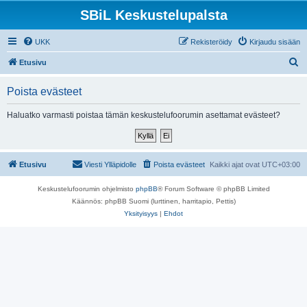
SBiL Keskustelupalsta
UKK
Rekisteröidy
Kirjaudu sisään
E
Etusivu
t
Poista evästeet
s
i
Haluatko varmasti poistaa tämän keskustelufoorumin asettamat evästeet?
Etusivu
Viesti Ylläpidolle
Poista evästeet
Kaikki ajat ovat
UTC+03:00
Keskustelufoorumin ohjelmisto
phpBB
® Forum Software © phpBB Limited
Käännös: phpBB Suomi (lurttinen, harritapio, Pettis)
Yksityisyys
|
Ehdot