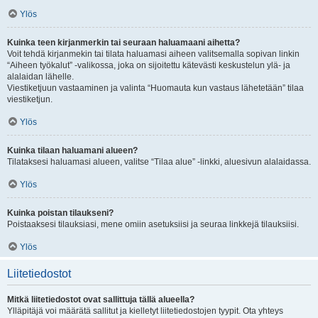
Ylös
Kuinka teen kirjanmerkin tai seuraan haluamaani aihetta?
Voit tehdä kirjanmekin tai tilata haluamasi aiheen valitsemalla sopivan linkin
“Aiheen työkalut” -valikossa, joka on sijoitettu kätevästi keskustelun ylä- ja
alalaidan lähelle.
Viestiketjuun vastaaminen ja valinta “Huomauta kun vastaus lähetetään” tilaa
viestiketjun.
Ylös
Kuinka tilaan haluamani alueen?
Tilataksesi haluamasi alueen, valitse “Tilaa alue” -linkki, aluesivun alalaidassa.
Ylös
Kuinka poistan tilaukseni?
Poistaaksesi tilauksiasi, mene omiin asetuksiisi ja seuraa linkkejä tilauksiisi.
Ylös
Liitetiedostot
Mitkä liitetiedostot ovat sallittuja tällä alueella?
Ylläpitäjä voi määrätä sallitut ja kielletyt liitetiedostojen tyypit. Ota yhteys