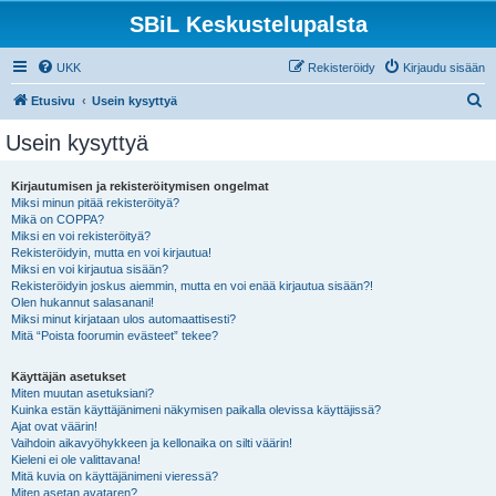
SBiL Keskustelupalsta
UKK
Rekisteröidy
Kirjaudu sisään
E
Etusivu
Usein kysyttyä
t
Usein kysyttyä
s
i
Kirjautumisen ja rekisteröitymisen ongelmat
Miksi minun pitää rekisteröityä?
Mikä on COPPA?
Miksi en voi rekisteröityä?
Rekisteröidyin, mutta en voi kirjautua!
Miksi en voi kirjautua sisään?
Rekisteröidyin joskus aiemmin, mutta en voi enää kirjautua sisään?!
Olen hukannut salasanani!
Miksi minut kirjataan ulos automaattisesti?
Mitä “Poista foorumin evästeet” tekee?
Käyttäjän asetukset
Miten muutan asetuksiani?
Kuinka estän käyttäjänimeni näkymisen paikalla olevissa käyttäjissä?
Ajat ovat väärin!
Vaihdoin aikavyöhykkeen ja kellonaika on silti väärin!
Kieleni ei ole valittavana!
Mitä kuvia on käyttäjänimeni vieressä?
Miten asetan avataren?