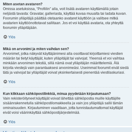
Miten asetan avataren?
Omissa asetuksissa, “Profiilin” alla, voit lisätä avataren käyttämällä jotain
neljästä tavasta: Gravatar, galleriasta, käyttää kuvaa muualta tai ladata kuvan.
Foorumin ylläpitäjä päättää otetaanko avataret käyttöön ja valitsee mitkä
avatarien käyttöönottotavat sallitaan. Jos et voi käyttää avataria, ota yhteyttä
foorumin ylläpitäjään.
Ylös
Mikä on arvonimi ja miten vaihdan sen?
Arvonimet, jotka näkyvät käyttäjänimesi alla osoittavat kirjoittamiesi viestien
määrän tai tietyt käyttäjät, kuten ylläpitäjät tai valvojat. Yleensä et voi vaihtaa
minkään arvonimen tekstiä, sillä nämä ovat ylläpitäjän määrittelemiä. Älä
kirjoita viestejä vain parantaaksesi arvonimeäsi. Useimmat foorumit eivät siedä
tätä ja valvojat tai ylläpitäjät voivat yksinkertaisesti pienentää viestilaskuriasi.
Ylös
Kun klikkaan sähköpostilinkkiä, minua pyydetään kirjautumaan?
Vain rekisteröityneet käyttäjät voivat lähettää sähköpostia muille käyttäjille
sisäänrakennetulla sähköpostilomakkeella ja vain jos ylläpitäjä sallii tämän
ominaisuuden. Kirjautuminen vaaditaan, jotta tunnistautumattomat käyttäjät
eivät voisi väärinkäyttää sähköpostijärjestelmää.
Ylös