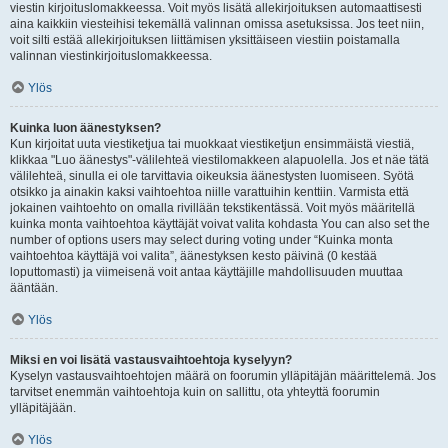
viestin kirjoituslomakkeessa. Voit myös lisätä allekirjoituksen automaattisesti
aina kaikkiin viesteihisi tekemällä valinnan omissa asetuksissa. Jos teet niin,
voit silti estää allekirjoituksen liittämisen yksittäiseen viestiin poistamalla
valinnan viestinkirjoituslomakkeessa.
Ylös
Kuinka luon äänestyksen?
Kun kirjoitat uuta viestiketjua tai muokkaat viestiketjun ensimmäistä viestiä,
klikkaa "Luo äänestys"-välilehteä viestilomakkeen alapuolella. Jos et näe tätä
välilehteä, sinulla ei ole tarvittavia oikeuksia äänestysten luomiseen. Syötä
otsikko ja ainakin kaksi vaihtoehtoa niille varattuihin kenttiin. Varmista että
jokainen vaihtoehto on omalla rivillään tekstikentässä. Voit myös määritellä
kuinka monta vaihtoehtoa käyttäjät voivat valita kohdasta You can also set the
number of options users may select during voting under “Kuinka monta
vaihtoehtoa käyttäjä voi valita”, äänestyksen kesto päivinä (0 kestää
loputtomasti) ja viimeisenä voit antaa käyttäjille mahdollisuuden muuttaa
ääntään.
Ylös
Miksi en voi lisätä vastausvaihtoehtoja kyselyyn?
Kyselyn vastausvaihtoehtojen määrä on foorumin ylläpitäjän määrittelemä. Jos
tarvitset enemmän vaihtoehtoja kuin on sallittu, ota yhteyttä foorumin
ylläpitäjään.
Ylös