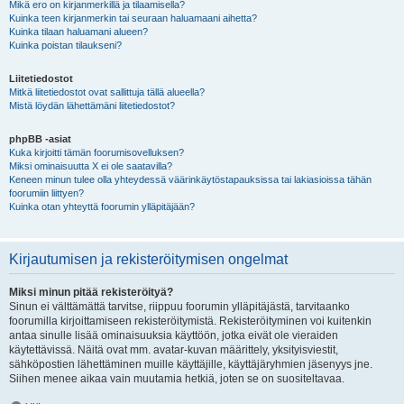
Mikä ero on kirjanmerkillä ja tilaamisella?
Kuinka teen kirjanmerkin tai seuraan haluamaani aihetta?
Kuinka tilaan haluamani alueen?
Kuinka poistan tilaukseni?
Liitetiedostot
Mitkä liitetiedostot ovat sallittuja tällä alueella?
Mistä löydän lähettämäni liitetiedostot?
phpBB -asiat
Kuka kirjoitti tämän foorumisovelluksen?
Miksi ominaisuutta X ei ole saatavilla?
Keneen minun tulee olla yhteydessä väärinkäytöstapauksissa tai lakiasioissa tähän
foorumiin liittyen?
Kuinka otan yhteyttä foorumin ylläpitäjään?
Kirjautumisen ja rekisteröitymisen ongelmat
Miksi minun pitää rekisteröityä?
Sinun ei välttämättä tarvitse, riippuu foorumin ylläpitäjästä, tarvitaanko
foorumilla kirjoittamiseen rekisteröitymistä. Rekisteröityminen voi kuitenkin
antaa sinulle lisää ominaisuuksia käyttöön, jotka eivät ole vieraiden
käytettävissä. Näitä ovat mm. avatar-kuvan määrittely, yksityisviestit,
sähköpostien lähettäminen muille käyttäjille, käyttäjäryhmien jäsenyys jne.
Siihen menee aikaa vain muutamia hetkiä, joten se on suositeltavaa.