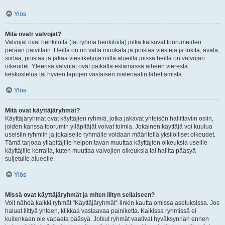
Ylös
Mitä ovatr valvojat?
Valvojat ovat henkilöitä (tai ryhmä henkilöitä) jotka katsovat foorumeiden
perään päivittäin. Heillä on on valta muokata ja poistaa viestejä ja lukita, avata,
siirtää, poistaa ja jakaa viestiketjuja niillä alueilla joissa heillä on valvojan
oikeudet. Yleensä valvojat ovat paikalla estämässä aiheen vierestä
keskustelua tai hyvien tapojen vastaisen materiaalin lähettämistä.
Ylös
Mitä ovat käyttäjäryhmät?
Käyttäjäryhmät ovat käyttäjien ryhmiä, jotka jakavat yhteisön hallittaviin osiin,
joiden kanssa foorumin ylläpitäjät voivat toimia. Jokainen käyttäjä voi kuulua
useisiin ryhmiin ja jokaiselle ryhmälle voidaan määritellä yksilölliset oikeudet.
Tämä tarjoaa ylläpitäjille helpon tavan muuttaa käyttäjien oikeuksia useille
käyttäjille kerralla, kuten muuttaa valvojien oikeuksia tai hallita pääsyä
suljetulle alueelle.
Ylös
Missä ovat käyttäjäryhmät ja miten liityn sellaiseen?
Voit nähdä kaikki ryhmät “Käyttäjäryhmät”-linkin kautta omissa asetuksissa. Jos
haluat liittyä yhteen, klikkaa vastaavaa painiketta. Kaikissa ryhmissä ei
kuitenkaan ole vapaata pääsyä. Jotkut ryhmät vaativat hyväksynnän ennen