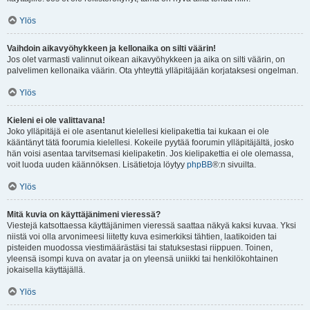
Ylös
Vaihdoin aikavyöhykkeen ja kellonaika on silti väärin!
Jos olet varmasti valinnut oikean aikavyöhykkeen ja aika on silti väärin, on
palvelimen kellonaika väärin. Ota yhteyttä ylläpitäjään korjataksesi ongelman.
Ylös
Kieleni ei ole valittavana!
Joko ylläpitäjä ei ole asentanut kielellesi kielipakettia tai kukaan ei ole
kääntänyt tätä foorumia kielellesi. Kokeile pyytää foorumin ylläpitäjältä, josko
hän voisi asentaa tarvitsemasi kielipaketin. Jos kielipakettia ei ole olemassa,
voit luoda uuden käännöksen. Lisätietoja löytyy
phpBB
®:n sivuilta.
Ylös
Mitä kuvia on käyttäjänimeni vieressä?
Viestejä katsottaessa käyttäjänimen vieressä saattaa näkyä kaksi kuvaa. Yksi
niistä voi olla arvonimeesi liitetty kuva esimerkiksi tähtien, laatikoiden tai
pisteiden muodossa viestimäärästäsi tai statuksestasi riippuen. Toinen,
yleensä isompi kuva on avatar ja on yleensä uniikki tai henkilökohtainen
jokaisella käyttäjällä.
Ylös