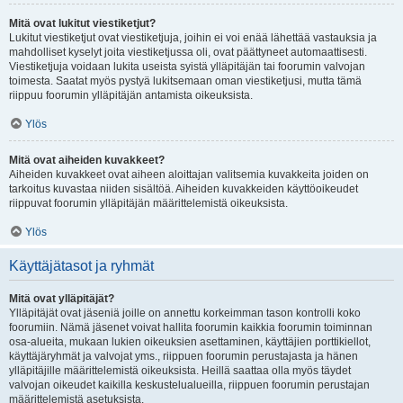
Mitä ovat lukitut viestiketjut?
Lukitut viestiketjut ovat viestiketjuja, joihin ei voi enää lähettää vastauksia ja
mahdolliset kyselyt joita viestiketjussa oli, ovat päättyneet automaattisesti.
Viestiketjuja voidaan lukita useista syistä ylläpitäjän tai foorumin valvojan
toimesta. Saatat myös pystyä lukitsemaan oman viestiketjusi, mutta tämä
riippuu foorumin ylläpitäjän antamista oikeuksista.
Ylös
Mitä ovat aiheiden kuvakkeet?
Aiheiden kuvakkeet ovat aiheen aloittajan valitsemia kuvakkeita joiden on
tarkoitus kuvastaa niiden sisältöä. Aiheiden kuvakkeiden käyttöoikeudet
riippuvat foorumin ylläpitäjän määrittelemistä oikeuksista.
Ylös
Käyttäjätasot ja ryhmät
Mitä ovat ylläpitäjät?
Ylläpitäjät ovat jäseniä joille on annettu korkeimman tason kontrolli koko
foorumiin. Nämä jäsenet voivat hallita foorumin kaikkia foorumin toiminnan
osa-alueita, mukaan lukien oikeuksien asettaminen, käyttäjien porttikiellot,
käyttäjäryhmät ja valvojat yms., riippuen foorumin perustajasta ja hänen
ylläpitäjille määrittelemistä oikeuksista. Heillä saattaa olla myös täydet
valvojan oikeudet kaikilla keskustelualueilla, riippuen foorumin perustajan
määrittelemistä asetuksista.