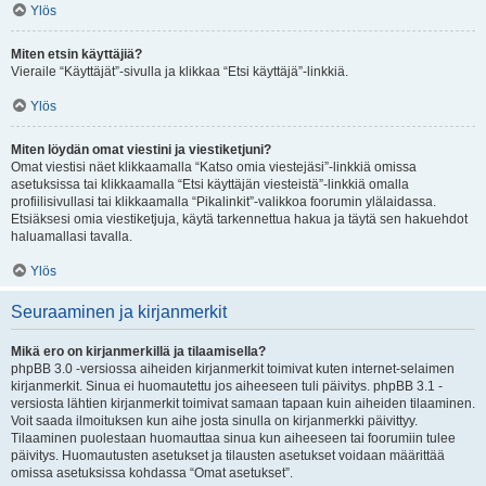
Ylös
Miten etsin käyttäjiä?
Vieraile “Käyttäjät”-sivulla ja klikkaa “Etsi käyttäjä”-linkkiä.
Ylös
Miten löydän omat viestini ja viestiketjuni?
Omat viestisi näet klikkaamalla “Katso omia viestejäsi”-linkkiä omissa
asetuksissa tai klikkaamalla “Etsi käyttäjän viesteistä”-linkkiä omalla
profiilisivullasi tai klikkaamalla “Pikalinkit”-valikkoa foorumin ylälaidassa.
Etsiäksesi omia viestiketjuja, käytä tarkennettua hakua ja täytä sen hakuehdot
haluamallasi tavalla.
Ylös
Seuraaminen ja kirjanmerkit
Mikä ero on kirjanmerkillä ja tilaamisella?
phpBB 3.0 -versiossa aiheiden kirjanmerkit toimivat kuten internet-selaimen
kirjanmerkit. Sinua ei huomautettu jos aiheeseen tuli päivitys. phpBB 3.1 -
versiosta lähtien kirjanmerkit toimivat samaan tapaan kuin aiheiden tilaaminen.
Voit saada ilmoituksen kun aihe josta sinulla on kirjanmerkki päivittyy.
Tilaaminen puolestaan huomauttaa sinua kun aiheeseen tai foorumiin tulee
päivitys. Huomautusten asetukset ja tilausten asetukset voidaan määrittää
omissa asetuksissa kohdassa “Omat asetukset”.