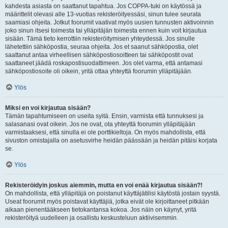
kahdesta asiasta on saattanut tapahtua. Jos COPPA-tuki on käytössä ja
määrittelit olevasi alle 13-vuotias rekisteröityessäsi, sinun tulee seurata
saamiasi ohjeita. Jotkut foorumit vaativat myös uusien tunnusten aktivoinnin
joko sinun itsesi toimesta tai ylläpitäjän toimesta ennen kuin voit kirjautua
sisään. Tämä tieto kerrottiin rekisteröitymisen yhteydessä. Jos sinulle
lähetettiin sähköpostia, seuraa ohjeita. Jos et saanut sähköpostia, olet
saattanut antaa virheellisen sähköpostiosoitteen tai sähköpostit ovat
saattaneet jäädä roskapostisuodattimeen. Jos olet varma, että antamasi
sähköpostiosoite oli oikein, yritä ottaa yhteyttä foorumin ylläpitäjään.
Ylös
Miksi en voi kirjautua sisään?
Tämän tapahtumiseen on useita syitä. Ensin, varmista että tunnuksesi ja
salasanasi ovat oikein. Jos ne ovat, ota yhteyttä foorumin ylläpitäjään
varmistaaksesi, että sinulla ei ole porttikieltoja. On myös mahdollista, että
sivuston omistajalla on asetusvirhe heidän päässään ja heidän pitäisi korjata
se.
Ylös
Rekisteröidyin joskus aiemmin, mutta en voi enää kirjautua sisään?!
On mahdollista, että ylläpitäjä on poistanut käyttäjätilisi käytöstä jostain syystä.
Useat foorumit myös poistavat käyttäjiä, jotka eivät ole kirjoittaneet pitkään
aikaan pienentääkseen tietokantansa kokoa. Jos näin on käynyt, yritä
rekisteröityä uudelleen ja osallistu keskusteluun aktiivisemmin.