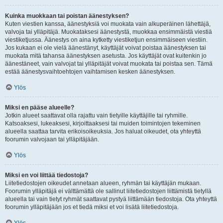
Kuinka muokkaan tai poistan äänestyksen?
Kuten viestien kanssa, äänestyksiä voi muokata vain alkuperäinen lähettäjä,
valvoja tai ylläpitäjä. Muokataksesi äänestystä, muokkaa ensimmäistä viestiä
viestiketjussa. Äänestys on aina kytketty viestiketjun ensimmäiseen viestiin.
Jos kukaan ei ole vielä äänestänyt, käyttäjät voivat poistaa äänestyksen tai
muokata mitä tahansa äänestyksen asetusta. Jos käyttäjät ovat kuitenkin jo
äänestäneet, vain valvojat tai ylläpitäjät voivat muokata tai poistaa sen. Tämä
estää äänestysvaihtoehtojen vaihtamisen kesken äänestyksen.
Ylös
Miksi en pääse alueelle?
Jotkin alueet saattavat olla rajattu vain tietyille käyttäjille tai ryhmille.
Katsoaksesi, lukeaksesi, kirjoittaaksesi tai muiden toimintojen tekeminen
alueella saattaa tarvita erikoisoikeuksia. Jos haluat oikeudet, ota yhteyttä
foorumin valvojaan tai ylläpitäjään.
Ylös
Miksi en voi liittää tiedostoja?
Liitetiedostojen oikeudet annetaan alueen, ryhmän tai käyttäjän mukaan.
Foorumin ylläpitäjä ei välttämättä ole sallinut liitetiedostojen liittämistä tietyllä
alueella tai vain tietyt ryhmät saattavat pystyä liittämään tiedostoja. Ota yhteyttä
foorumin ylläpitäjään jos et tiedä miksi et voi lisätä liitetiedostoja.