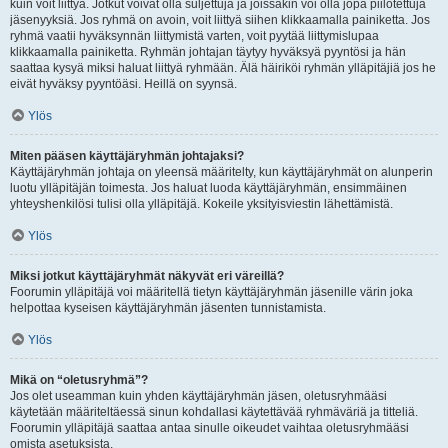
kuin voit liittyä. Jotkut voivat olla suljettuja ja joissakin voi olla jopa piilotettuja
jäsenyyksiä. Jos ryhmä on avoin, voit liittyä siihen klikkaamalla painiketta. Jos
ryhmä vaatii hyväksynnän liittymistä varten, voit pyytää liittymislupaa
klikkaamalla painiketta. Ryhmän johtajan täytyy hyväksyä pyyntösi ja hän
saattaa kysyä miksi haluat liittyä ryhmään. Älä häiriköi ryhmän ylläpitäjiä jos he
eivät hyväksy pyyntöäsi. Heillä on syynsä.
Ylös
Miten pääsen käyttäjäryhmän johtajaksi?
Käyttäjäryhmän johtaja on yleensä määritelty, kun käyttäjäryhmät on alunperin
luotu ylläpitäjän toimesta. Jos haluat luoda käyttäjäryhmän, ensimmäinen
yhteyshenkilösi tulisi olla ylläpitäjä. Kokeile yksityisviestin lähettämistä.
Ylös
Miksi jotkut käyttäjäryhmät näkyvät eri väreillä?
Foorumin ylläpitäjä voi määritellä tietyn käyttäjäryhmän jäsenille värin joka
helpottaa kyseisen käyttäjäryhmän jäsenten tunnistamista.
Ylös
Mikä on “oletusryhmä”?
Jos olet useamman kuin yhden käyttäjäryhmän jäsen, oletusryhmääsi
käytetään määriteltäessä sinun kohdallasi käytettävää ryhmäväriä ja titteliä.
Foorumin ylläpitäjä saattaa antaa sinulle oikeudet vaihtaa oletusryhmääsi
omista asetuksista.