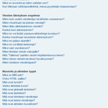
Mikä on arvonimi ja miten vaihdan sen?
Kun klikkaan sähköpostilinkkiä, minua pyydetään kirjautumaan?
Viestien lähetyksen ongelmat
Miten luon uuden viestiketjun tai lähetän vastauksen?
Miten muokkaan tai poistan viestejä?
Miten liitän allekirjoituksen viestiini?
Kuinka luon äänestyksen?
Miksi en voi lisätä vastausvaihtoehtoja kyselyyn?
Kuinka muokkaan tai poistan äänestyksen?
Miksi en pääse alueelle?
Miksi en voi liittää tiedostoja?
Miksi sain varoituksen?
Miten ilmoitan viestin valvojalle?
Mitä “Tallenna”-painike viestin kirjoittamisessa tekee?
Miksi minun viestini tarvitsee hyväksynnän?
Miten tönäisen viestiketjuani?
Muotoilu ja aiheiden tyypit
Mikä on BBCode?
Onko HTML sallittu?
Mitä ovat hymiöt?
Voinko lähettää kuvia?
Mitä ovat globaalit tiedotteet?
Mitä ovat tiedotteet?
Mitä ovat kiinnitetyt viestiketjut
Mitä ovat lukitut viestiketjut?
Mitä ovat aiheiden kuvakkeet?