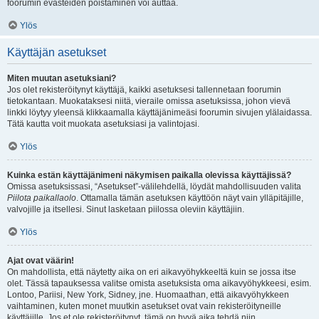
foorumin evästeiden poistaminen voi auttaa.
Ylös
Käyttäjän asetukset
Miten muutan asetuksiani?
Jos olet rekisteröitynyt käyttäjä, kaikki asetuksesi tallennetaan foorumin
tietokantaan. Muokataksesi niitä, vieraile omissa asetuksissa, johon vievä
linkki löytyy yleensä klikkaamalla käyttäjänimeäsi foorumin sivujen ylälaidassa.
Tätä kautta voit muokata asetuksiasi ja valintojasi.
Ylös
Kuinka estän käyttäjänimeni näkymisen paikalla olevissa käyttäjissä?
Omissa asetuksissasi, “Asetukset”-välilehdellä, löydät mahdollisuuden valita
Piilota paikallaolo
. Ottamalla tämän asetuksen käyttöön näyt vain ylläpitäjille,
valvojille ja itsellesi. Sinut lasketaan piilossa oleviin käyttäjiin.
Ylös
Ajat ovat väärin!
On mahdollista, että näytetty aika on eri aikavyöhykkeeltä kuin se jossa itse
olet. Tässä tapauksessa valitse omista asetuksista oma aikavyöhykkeesi, esim.
Lontoo, Pariisi, New York, Sidney, jne. Huomaathan, että aikavyöhykkeen
vaihtaminen, kuten monet muutkin asetukset ovat vain rekisteröityneille
käyttäjille. Jos et ole rekisteröitynyt, tämä on hyvä aika tehdä niin.