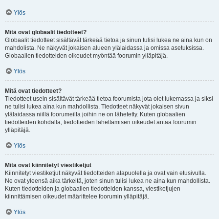
Ylös
Mitä ovat globaalit tiedotteet?
Globaalit tiedotteet sisältävät tärkeää tietoa ja sinun tulisi lukea ne aina kun on
mahdolista. Ne näkyvät jokaisen alueen ylälaidassa ja omissa asetuksissa.
Globaalien tiedotteiden oikeudet myöntää foorumin ylläpitäjä.
Ylös
Mitä ovat tiedotteet?
Tiedotteet usein sisältävät tärkeää tietoa foorumista jota olet lukemassa ja siksi
ne tulisi lukea aina kun mahdollista. Tiedotteet näkyvät jokaisen sivun
ylälaidassa niillä foorumeilla joihin ne on lähetetty. Kuten globaalien
tiedotteiden kohdalla, tiedotteiden lähettämisen oikeudet antaa foorumin
ylläpitäjä.
Ylös
Mitä ovat kiinnitetyt viestiketjut
Kiinnitetyt viestiketjut näkyvät tiedotteiden alapuolella ja ovat vain etusivulla.
Ne ovat yleensä aika tärkeitä, joten sinun tulisi lukea ne aina kun mahdollista.
Kuten tiedotteiden ja globaalien tiedotteiden kanssa, viestiketjujen
kiinnittämisen oikeudet määrittelee foorumin ylläpitäjä.
Ylös