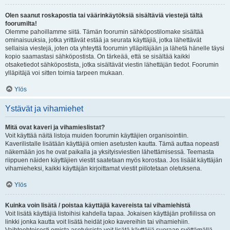
Olen saanut roskapostia tai väärinkäytöksiä sisältäviä viestejä tältä
foorumilta!
Olemme pahoillamme siitä. Tämän foorumin sähköpostilomake sisältää
ominaisuuksia, jotka yrittävät estää ja seurata käyttäjiä, jotka lähettävät
sellaisia viestejä, joten ota yhteyttä foorumin ylläpitäjään ja lähetä hänelle täysi
kopio saamastasi sähköpostista. On tärkeää, että se sisältää kaikki
otsaketiedot sähköpostista, jotka sisältävät viestin lähettäjän tiedot. Foorumin
ylläpitäjä voi sitten toimia tarpeen mukaan.
Ylös
Ystävät ja vihamiehet
Mitä ovat kaveri ja vihamieslistat?
Voit käyttää näitä listoja muiden foorumin käyttäjien organisointiin.
Kaverilistalle lisätään käyttäjiä omien asetusten kautta. Tämä auttaa nopeasti
näkemään jos he ovat paikalla ja yksityisviestien lähettämisessä. Teemasta
riippuen näiden käyttäjien viestit saatetaan myös korostaa. Jos lisäät käyttäjän
vihamieheksi, kaikki käyttäjän kirjoittamat viestit piilotetaan oletuksena.
Ylös
Kuinka voin lisätä / poistaa käyttäjiä kavereista tai vihamiehistä
Voit lisätä käyttäjiä listoihisi kahdella tapaa. Jokaisen käyttäjän profiilissa on
linkki jonka kautta voit lisätä heidät joko kavereihin tai vihamiehiin.