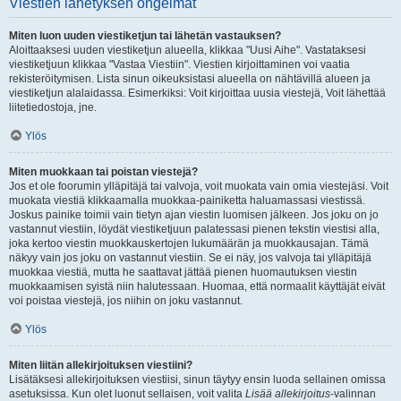
Viestien lähetyksen ongelmat
Miten luon uuden viestiketjun tai lähetän vastauksen?
Aloittaaksesi uuden viestiketjun alueella, klikkaa "Uusi Aihe". Vastataksesi
viestiketjuun klikkaa "Vastaa Viestiin". Viestien kirjoittaminen voi vaatia
rekisteröitymisen. Lista sinun oikeuksistasi alueella on nähtävillä alueen ja
viestiketjun alalaidassa. Esimerkiksi: Voit kirjoittaa uusia viestejä, Voit lähettää
liitetiedostoja, jne.
Ylös
Miten muokkaan tai poistan viestejä?
Jos et ole foorumin ylläpitäjä tai valvoja, voit muokata vain omia viestejäsi. Voit
muokata viestiä klikkaamalla muokkaa-painiketta haluamassasi viestissä.
Joskus painike toimii vain tietyn ajan viestin luomisen jälkeen. Jos joku on jo
vastannut viestiin, löydät viestiketjuun palatessasi pienen tekstin viestisi alla,
joka kertoo viestin muokkauskertojen lukumäärän ja muokkausajan. Tämä
näkyy vain jos joku on vastannut viestiin. Se ei näy, jos valvoja tai ylläpitäjä
muokkaa viestiä, mutta he saattavat jättää pienen huomautuksen viestin
muokkaamisen syistä niin halutessaan. Huomaa, että normaalit käyttäjät eivät
voi poistaa viestejä, jos niihin on joku vastannut.
Ylös
Miten liitän allekirjoituksen viestiini?
Lisätäksesi allekirjoituksen viestiisi, sinun täytyy ensin luoda sellainen omissa
asetuksissa. Kun olet luonut sellaisen, voit valita
Lisää allekirjoitus
-valinnan