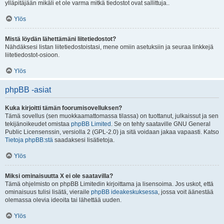
ylläpitäjään mikäli et ole varma mitkä tiedostot ovat sallittuja..
Ylös
Mistä löydän lähettämäni liitetiedostot?
Nähdäksesi listan liitetiedostoistasi, mene omiin asetuksiin ja seuraa linkkejä
liitetiedostot-osioon.
Ylös
phpBB -asiat
Kuka kirjoitti tämän foorumisovelluksen?
Tämä sovellus (sen muokkaamattomassa tilassa) on tuottanut, julkaissut ja sen
tekijänoikeudet omistaa
phpBB Limited
. Se on tehty saataville GNU General
Public Licensenssin, versiolla 2 (GPL-2.0) ja sitä voidaan jakaa vapaasti. Katso
Tietoja phpBB:stä
saadaksesi lisätietoja.
Ylös
Miksi ominaisuutta X ei ole saatavilla?
Tämä ohjelmisto on phpBB Limitedin kirjoittama ja lisensoima. Jos uskot, että
ominaisuus tulisi lisätä, vieraile
phpBB ideakeskuksessa
, jossa voit äänestää
olemassa olevia ideoita tai lähettää uuden.
Ylös