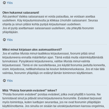
Ylös
Olen hukannut salasanani!
Älä panikoi! Vaikka salasanaasi ei voida palauttaa, se voidaan asettaa
uudelleen. Käy kirjautumissivulla ja klikkaa
Unohdin salasanani
. Seuraa
ohjeita ja sinun pitäisi kohta pystyä kirjautumaan uudelleen.
Jos et pysty asettamaan salasanaasi uudelleen, ota yhteyttä foorumin
ylläpitäjään.
Ylös
Miksi minut kirjataan ulos automaattisesti?
Jos et valitse
Muista minut
-laatikkoa kirjautuessasi, foorumi pitää sinut
kirjautuneena ennalta määritellyn ajan. Tämä estää muita väärinkäyttämästä
tunnuksiasi. Pysyäksesi kirjautuneena, valitse
Muista minut
-valinta
kirjautuessasi. Tämä ei ole suositeltavaa, jos käytät foorumia jaetulta koneelta,
esim. kirjastossa, nettikahvilassa tai koulun tietokoneluokassa. Jos et näe tätä
valintaa, foorumin ylläpitäjä on estänyt tämän toiminnon käyttämisen.
Ylös
Mitä “Poista foorumin evästeet” tekee?
“Poista foorumin evästeet” poistaa evästeet, jotka ovat phpBB:n luomia. Ne
tunnistavat sinut ja pitävät sinut kirjautuneena foorumille. Evästeet tarjoavat
myös toimintoja, kuten luettujen seurantaa, jos ne ovat foorumin ylläpitäjän
käyttöönottamia. Jos sinulla on sisään tai uloskirjautumisen kanssa ongelmia,