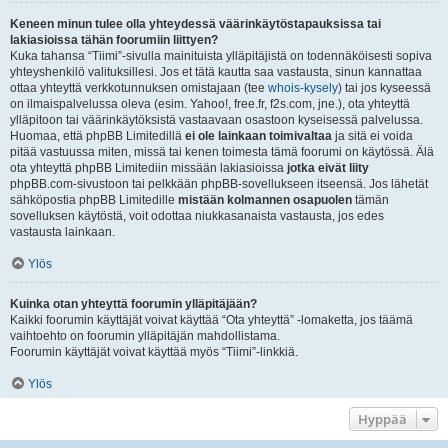
Keneen minun tulee olla yhteydessä väärinkäytöstapauksissa tai
lakiasioissa tähän foorumiin liittyen?
Kuka tahansa “Tiimi”-sivulla mainituista ylläpitäjistä on todennäköisesti sopiva
yhteyshenkilö valituksillesi. Jos et tätä kautta saa vastausta, sinun kannattaa
ottaa yhteyttä verkkotunnuksen omistajaan (tee
whois-kysely
) tai jos kyseessä
on ilmaispalvelussa oleva (esim. Yahoo!, free.fr, f2s.com, jne.), ota yhteyttä
ylläpitoon tai väärinkäytöksistä vastaavaan osastoon kyseisessä palvelussa.
Huomaa, että phpBB Limitedillä
ei ole lainkaan toimivaltaa
ja sitä ei voida
pitää vastuussa miten, missä tai kenen toimesta tämä foorumi on käytössä. Älä
ota yhteyttä phpBB Limitediin missään lakiasioissa
jotka eivät liity
phpBB.com-sivustoon tai pelkkään phpBB-sovellukseen itseensä. Jos lähetät
sähköpostia phpBB Limitedille
mistään kolmannen osapuolen
tämän
sovelluksen käytöstä, voit odottaa niukkasanaista vastausta, jos edes
vastausta lainkaan.
Ylös
Kuinka otan yhteyttä foorumin ylläpitäjään?
Kaikki foorumin käyttäjät voivat käyttää “Ota yhteyttä” -lomaketta, jos täämä
vaihtoehto on foorumin ylläpitäjän mahdollistama.
Foorumin käyttäjät voivat käyttää myös “Tiimi”-linkkiä.
Ylös
Hyppää