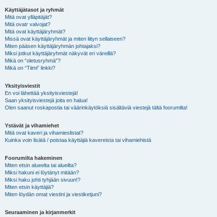
Käyttäjätasot ja ryhmät
Mitä ovat ylläpitäjät?
Mitä ovatr valvojat?
Mitä ovat käyttäjäryhmät?
Missä ovat käyttäjäryhmät ja miten liityn sellaiseen?
Miten pääsen käyttäjäryhmän johtajaksi?
Miksi jotkut käyttäjäryhmät näkyvät eri väreillä?
Mikä on “oletusryhmä”?
Mikä on “Tiimi” linkki?
Yksityisviestit
En voi lähettää yksityisviestejä!
Saan yksityisviestejä joita en halua!
Olen saanut roskapostia tai väärinkäytöksiä sisältäviä viestejä tältä foorumilta!
Ystävät ja vihamiehet
Mitä ovat kaveri ja vihamieslistat?
Kuinka voin lisätä / poistaa käyttäjiä kavereista tai vihamiehistä
Foorumilta hakeminen
Miten etsin alueelta tai alueilta?
Miksi hakuni ei löytänyt mitään?
Miksi haku johti tyhjään sivuun!?
Miten etsin käyttäjiä?
Miten löydän omat viestini ja viestiketjuni?
Seuraaminen ja kirjanmerkit