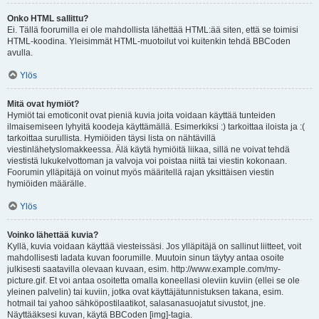
Onko HTML sallittu?
Ei. Tällä foorumilla ei ole mahdollista lähettää HTML:ää siten, että se toimisi
HTML-koodina. Yleisimmät HTML-muotoilut voi kuitenkin tehdä BBCoden
avulla.
Ylös
Mitä ovat hymiöt?
Hymiöt tai emoticonit ovat pieniä kuvia joita voidaan käyttää tunteiden
ilmaisemiseen lyhyitä koodeja käyttämällä. Esimerkiksi :) tarkoittaa iloista ja :(
tarkoittaa surullista. Hymiöiden täysi lista on nähtävillä
viestinlähetyslomakkeessa. Älä käytä hymiöitä liikaa, sillä ne voivat tehdä
viestistä lukukelvottoman ja valvoja voi poistaa niitä tai viestin kokonaan.
Foorumin ylläpitäjä on voinut myös määritellä rajan yksittäisen viestin
hymiöiden määrälle.
Ylös
Voinko lähettää kuvia?
Kyllä, kuvia voidaan käyttää viesteissäsi. Jos ylläpitäjä on sallinut liitteet, voit
mahdollisesti ladata kuvan foorumille. Muutoin sinun täytyy antaa osoite
julkisesti saatavilla olevaan kuvaan, esim. http://www.example.com/my-
picture.gif. Et voi antaa osoitetta omalla koneellasi oleviin kuviin (ellei se ole
yleinen palvelin) tai kuviin, jotka ovat käyttäjätunnistuksen takana, esim.
hotmail tai yahoo sähköpostilaatikot, salasanasuojatut sivustot, jne.
Näyttääksesi kuvan, käytä BBCoden [img]-tagia.