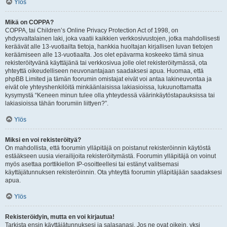
Ylös
Mikä on COPPA?
COPPA, tai Children’s Online Privacy Protection Act of 1998, on
yhdysvaltalainen laki, joka vaatii kaikkien verkkosivustojen, jotka mahdollisesti
keräävät alle 13-vuotiailta tietoja, hankkia huoltajan kirjallisen luvan tietojen
keräämiseen alle 13-vuotiaalta. Jos olet epävarma koskeeko tämä sinua
rekisteröityvänä käyttäjänä tai verkkosivua jolle olet rekisteröitymässä, ota
yhteyttä oikeudelliseen neuvonantajaan saadaksesi apua. Huomaa, että
phpBB Limited ja tämän foorumin omistajat eivät voi antaa lakineuvontaa ja
eivät ole yhteyshenkilöitä minkäänlaisissa lakiasioissa, lukuunottamatta
kysymystä “Keneen minun tulee olla yhteydessä väärinkäytöstapauksissa tai
lakiasioissa tähän foorumiin liittyen?”.
Ylös
Miksi en voi rekisteröityä?
On mahdollista, että foorumin ylläpitäjä on poistanut rekisteröinnin käytöstä
estääkseen uusia vierailijoita rekisteröitymästä. Foorumin ylläpitäjä on voinut
myös asettaa porttikiellon IP-osoitteellesi tai estänyt valitsemasi
käyttäjätunnuksen rekisteröinnin. Ota yhteyttä foorumin ylläpitäjään saadaksesi
apua.
Ylös
Rekisteröidyin, mutta en voi kirjautua!
Tarkista ensin käyttäjätunnuksesi ja salasanasi. Jos ne ovat oikein, yksi