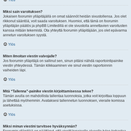
Ylös
Miksi sain varoituksen?
Jokaisen foorumin ylläpitäjällä on omat säännöt heidän sivustollensa. Jos olet
rikkonut sääntöä, voit saada varoituksen. Huomioi, että tämä on foorumin
ylläpitäjän päätös ja phpBB Limitedillä ei ole sivustolla annettavien varoitusten
kanssa mitään tekemistä. Ota yhteyttä foorumin ylläpitäjään, jos olet epävarma
annetun varoituksen syystä.
Ylös
Miten ilmoitan viestin valvojalle?
Jos foorumin ylläpitäjä on sallinut sen, sinun pitäisi nähdä raportointipainike
viestin yhteydessä. Tämän klikkaaminen vie sinut viestin raportoinnin
vaiheiden läpi.
Ylös
Mitä “Tallenna”-painike viestin kirjoittamisessa tekee?
Tämän avulla on mahdollista tallentaa luonnoksia, jotka voit kirjoittaa loppuun
ja lähettää myöhemmin. Avataksesi tallennetun luonnoksen, vieraile komissa
asetuksissa.
Ylös
Miksi minun viestini tarvitsee hyväksynnän?