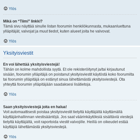
Ylös
Mikä on “Tiimi” linkki?
Tämä sivu näyttää sinulle listan foorumin henkilökunnasta, mukaanluettuna
ylläpitäjät, valvojat ja muut tiedot, kuten alueet joita he valvovat.
Ylös
Yksityisviestit
En voi lähettää yksityisviestejä!
Tähän on kolme mahdollista syytä. Et ole rekisteröitynyt ja/tai kirjautunut
sisään, foorumin ylläpitäjä on poistanut yksityisviestit käytöstä koko foorumilta
tai foorumin ylläpitäjä on estänyt sinua lähettämästä yksityisviestejä. Ota
yhteyttä foorumin ylläpitäjään saadaksesi lisätietoja.
Ylös
Saan yksityisviestejä joita en halua!
Voit automaattisesti poistaa yksityisviestit tietyltä käyttäjältä käyttämällä
käyttäjänhallinnan viestisääntöjä. Jos saat väärinkäytöksiä sisältäviä viestejä
tietyltä käyttäjältä, voit raportoida viestit valvojille. Heillä on oikeudet estää
käyttäjiä lähettämästä yksityisviestejä.
Ylös