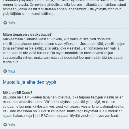
Foorumin ylläpitäjä on päättänyt, että viestit kyseiselle alueelle tulee tarkastaa
ennen lähetystä. On myös mahdollista, että foorumin ylläpitäjä on siirtänyt sinut
ryhmään, jonka viestit tarkistetaan ennen lähettämistä. Ota yhteyttä foorumin
ylläpitäjään saadaksesi lisätietoja.
Ylös
Miten tönäisen viestiketjuani?
Klikkaamalla “Tönaise viestiä” -linkkiä, kun katselet sitä, voit “tönäistä”
viestiketjua alueen ensimmäisen sivun yläosaan. Jos et näe tätä, viestiketjujen
tönäiseminen ei ole sallittua tai aika joka viestiketjujen tönäisemisen välillä
vaaditaan ei ole vielä kulunut. On myös mahdollista nostaa viestiketjua
vastaamalla siihen, mutta varmista että noudatat foorumin sääntöjä jos päätät
tehdä niin.
Ylös
Muotoilu ja aiheiden tyypit
Mikä on BBCode?
BBCode on HTML-kielen tapainen toteutus, joka tarjoaa tiettyjen viestin osien
muotoilumahdollisuuden. BBCoden käytöstä päättää ylläpitäjä, mutta se
voidaan ottaa pois käytöstä myös viestikohtaisesti viestin kirjoituslomakkeella.
BBCode itsessään on HTML:n kaltainen, mutta tagit käyttävät < ja > merkkien
sijaan hakasulkuja [ ja ]. BBCoden oppaan löydät viestinlähetyssivun kautta.
Ylös