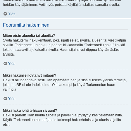
Vaihtoehtoisesti omista asetuksista voit lisätä käyttäjiä suoraan syöttämällä
heidän käyttäjänimen. Voit myös poistaa käyttäjiä listaltasi samalta sivulta.
Ylös
Foorumilta hakeminen
Miten etsin alueelta tai alueilta?
Syötä hakutermi hakukenttään, joka sijaitsee etusivulla, alueen tai viestiketjun
sivulla. Tarkennettuun hakuun pääset klikkaamalla “Tarkennettu haku”-linkkiä
joka on saatavilla jokaisella sivulla. Haun sijainti voi riippua käyttämästäsi
tyylistä.
Ylös
Miksi hakuni ei löytänyt mitään?
Hakusi oli todennäköisesti liian epämääräinen ja sisälsi useita yleisiä termejä,
joita phpBB ei ole indeksoinut. Ole tarkempi ja käytä Tarkennetun haun
valintoja.
Ylös
Miksi haku johti tyhjään sivuun!?
Hakusi palautti liian monta tulosta ja palvelin ei pystynyt käsittelemään niitä.
Käytä “Tarkennettua hakua” ja ole tarkempi hakuehdoissa ja alueissa joilta
etsit.