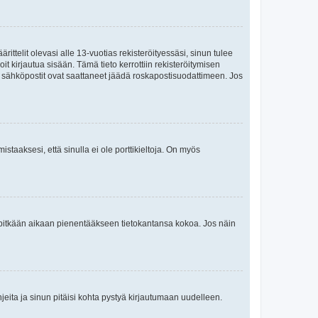
ttelit olevasi alle 13-vuotias rekisteröityessäsi, sinun tulee
it kirjautua sisään. Tämä tieto kerrottiin rekisteröitymisen
ai sähköpostit ovat saattaneet jäädä roskapostisuodattimeen. Jos
staaksesi, että sinulla ei ole porttikieltoja. On myös
neet pitkään aikaan pienentääkseen tietokantansa kokoa. Jos näin
jeita ja sinun pitäisi kohta pystyä kirjautumaan uudelleen.