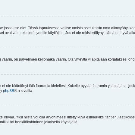
 se jossa itse olet. Tässä tapauksessa valitse omista asetuksista oma aikavyöhykke
vat vain rekisteröityneille käyttäjille. Jos et ole rekisteröitynyt, tämä on hyvä aik
i väärin, on palvelimen kellonaika väärin. Ota yhteyttä ylläpitäjään korjataksesi on
an ei ole kääntänyt tätä foorumia kielellesi. Kokeile pyytää foorumin ylläpitäjältä, jos
yy
phpBB
®:n sivuilta.
 kuvaa. Yksi niistä voi olla arvonimeesi liitetty kuva esimerkiksi tähtien, laatikoid
iikki tai henkilökohtainen jokaisella käyttäjällä.