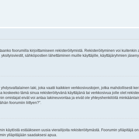
vitaanko foorumilla kirjoittamiseen rekisteröitymistä. Rekisteröityminen voi kuitenkin
 yksityisviestit, sähköpostien lähettäminen muille käyttäjille, käyttäjäryhmien jäs
hdysvaltalainen laki, joka vaatii kaikkien verkkosivustojen, jotka mahdollisesti kerää
a koskeeko tämä sinua rekisteröityvänä käyttäjänä tai verkkosivua jolle olet rekis
 omistajat eivät voi antaa lakineuvontaa ja eivät ole yhteyshenkilöitä minkäänla
ähän foorumiin liittyen?”.
nin käytöstä estääkseen uusia vierailijoita rekisteröitymästä. Foorumin ylläpitäjä on v
umin ylläpitäjään saadaksesi apua.