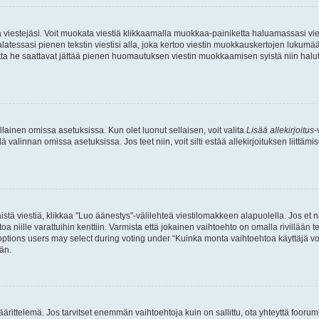
ia viestejäsi. Voit muokata viestiä klikkaamalla muokkaa-painiketta haluamassasi vies
n palatessasi pienen tekstin viestisi alla, joka kertoo viestin muokkauskertojen luk
 mutta he saattavat jättää pienen huomautuksen viestin muokkaamisen syistä niin halu
ellainen omissa asetuksissa. Kun olet luonut sellaisen, voit valita
Lisää allekirjoitus
-
lä valinnan omissa asetuksissa. Jos teet niin, voit silti estää allekirjoituksen liittäm
stä viestiä, klikkaa "Luo äänestys"-välilehteä viestilomakkeen alapuolella. Jos et näe
a niille varattuihin kenttiin. Varmista että jokainen vaihtoehto on omalla rivillään
 options users may select during voting under “Kuinka monta vaihtoehtoa käyttäjä voi
än.
ittelemä. Jos tarvitset enemmän vaihtoehtoja kuin on sallittu, ota yhteyttä foorumi