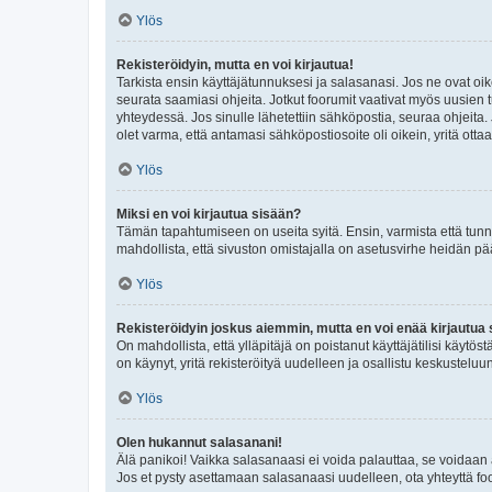
Ylös
Rekisteröidyin, mutta en voi kirjautua!
Tarkista ensin käyttäjätunnuksesi ja salasanasi. Jos ne ovat oik
seurata saamiasi ohjeita. Jotkut foorumit vaativat myös uusien tu
yhteydessä. Jos sinulle lähetettiin sähköpostia, seuraa ohjeita
olet varma, että antamasi sähköpostiosoite oli oikein, yritä ottaa
Ylös
Miksi en voi kirjautua sisään?
Tämän tapahtumiseen on useita syitä. Ensin, varmista että tunnuk
mahdollista, että sivuston omistajalla on asetusvirhe heidän pää
Ylös
Rekisteröidyin joskus aiemmin, mutta en voi enää kirjautua 
On mahdollista, että ylläpitäjä on poistanut käyttäjätilisi käytö
on käynyt, yritä rekisteröityä uudelleen ja osallistu keskusteluu
Ylös
Olen hukannut salasanani!
Älä panikoi! Vaikka salasanaasi ei voida palauttaa, se voidaan 
Jos et pysty asettamaan salasanaasi uudelleen, ota yhteyttä foo