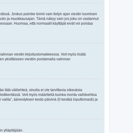
tissä. Joskus painike toimii vain tietyn ajan viestin luomisen
umäärän ja muokkausajan. Tämä näkyy vain jos joku on vastannut
tessaan. Huomaa, että normaalit käyttäjät eivät voi poistaa
valinnan viestin kirjoituslomakkeessa. Voit myös lisätä
isen yksittäiseen viestiin poistamalla valinnan
 tätä välilehteä, sinulla ei ole tarvittavia oikeuksia
 tekstikentässä. Voit myös määritellä kuinka monta vaihtoehtoa
 valita”, äänestyksen kesto päivinä (0 kestää loputtomasti) ja
n ylläpitäjään.