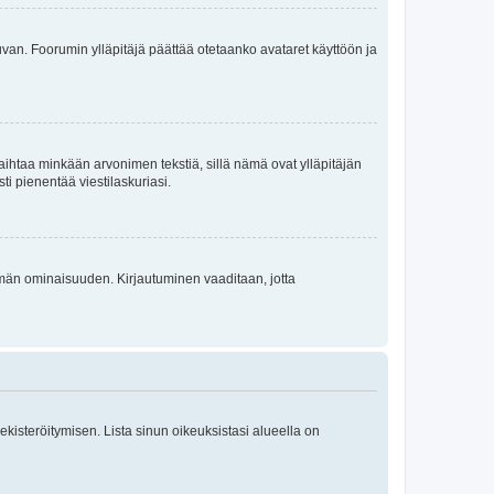
 kuvan. Foorumin ylläpitäjä päättää otetaanko avataret käyttöön ja
i vaihtaa minkään arvonimen tekstiä, sillä nämä ovat ylläpitäjän
sti pienentää viestilaskuriasi.
 tämän ominaisuuden. Kirjautuminen vaaditaan, jotta
 rekisteröitymisen. Lista sinun oikeuksistasi alueella on