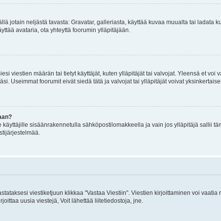
mällä jotain neljästä tavasta: Gravatar, galleriasta, käyttää kuvaa muualta tai ladata
äyttää avataria, ota yhteyttä foorumin ylläpitäjään.
iesi viestien määrän tai tietyt käyttäjät, kuten ylläpitäjät tai valvojat. Yleensä et vo
i. Useimmat foorumit eivät siedä tätä ja valvojat tai ylläpitäjät voivat yksinkertaise
aan?
le käyttäjille sisäänrakennetulla sähköpostilomakkeella ja vain jos ylläpitäjä sallii
stijärjestelmää.
stataksesi viestiketjuun klikkaa "Vastaa Viestiin". Viestien kirjoittaminen voi vaatia
joittaa uusia viestejä, Voit lähettää liitetiedostoja, jne.