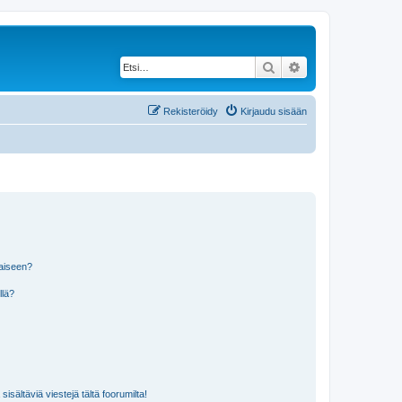
Etsi
Tarkennettu haku
Rekisteröidy
Kirjaudu sisään
laiseen?
llä?
isältäviä viestejä tältä foorumilta!