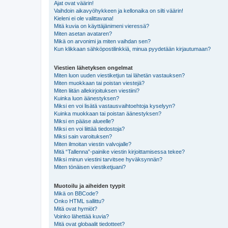
Ajat ovat väärin!
Vaihdoin aikavyöhykkeen ja kellonaika on silti väärin!
Kieleni ei ole valittavana!
Mitä kuvia on käyttäjänimeni vieressä?
Miten asetan avataren?
Mikä on arvonimi ja miten vaihdan sen?
Kun klikkaan sähköpostilinkkiä, minua pyydetään kirjautumaan?
Viestien lähetyksen ongelmat
Miten luon uuden viestiketjun tai lähetän vastauksen?
Miten muokkaan tai poistan viestejä?
Miten liitän allekirjoituksen viestiini?
Kuinka luon äänestyksen?
Miksi en voi lisätä vastausvaihtoehtoja kyselyyn?
Kuinka muokkaan tai poistan äänestyksen?
Miksi en pääse alueelle?
Miksi en voi liittää tiedostoja?
Miksi sain varoituksen?
Miten ilmoitan viestin valvojalle?
Mitä “Tallenna”-painike viestin kirjoittamisessa tekee?
Miksi minun viestini tarvitsee hyväksynnän?
Miten tönäisen viestiketjuani?
Muotoilu ja aiheiden tyypit
Mikä on BBCode?
Onko HTML sallittu?
Mitä ovat hymiöt?
Voinko lähettää kuvia?
Mitä ovat globaalit tiedotteet?