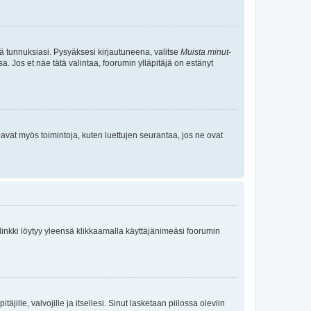
tä tunnuksiasi. Pysyäksesi kirjautuneena, valitse
Muista minut
-
sa. Jos et näe tätä valintaa, foorumin ylläpitäjä on estänyt
oavat myös toimintoja, kuten luettujen seurantaa, jos ne ovat
 linkki löytyy yleensä klikkaamalla käyttäjänimeäsi foorumin
äjille, valvojille ja itsellesi. Sinut lasketaan piilossa oleviin