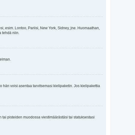
esi, esim. Lontoo, Pariisi, New York, Sidney, jne. Huomaathan,
a tehdä niin.
gelman.
ko hän voisi asentaa tarvitsemasi kielipaketin. Jos kielipakettia
en tai pisteiden muodossa viestimäärästäsi tai statuksestasi