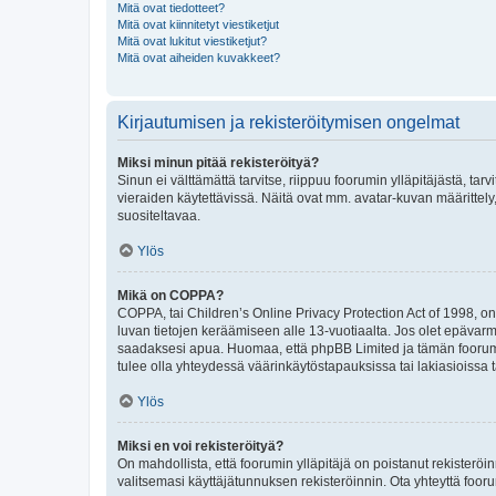
Mitä ovat tiedotteet?
Mitä ovat kiinnitetyt viestiketjut
Mitä ovat lukitut viestiketjut?
Mitä ovat aiheiden kuvakkeet?
Kirjautumisen ja rekisteröitymisen ongelmat
Miksi minun pitää rekisteröityä?
Sinun ei välttämättä tarvitse, riippuu foorumin ylläpitäjästä, tar
vieraiden käytettävissä. Näitä ovat mm. avatar-kuvan määrittely,
suositeltavaa.
Ylös
Mikä on COPPA?
COPPA, tai Children’s Online Privacy Protection Act of 1998, on y
luvan tietojen keräämiseen alle 13-vuotiaalta. Jos olet epävarm
saadaksesi apua. Huomaa, että phpBB Limited ja tämän foorumin
tulee olla yhteydessä väärinkäytöstapauksissa tai lakiasioissa t
Ylös
Miksi en voi rekisteröityä?
On mahdollista, että foorumin ylläpitäjä on poistanut rekisteröin
valitsemasi käyttäjätunnuksen rekisteröinnin. Ota yhteyttä foor