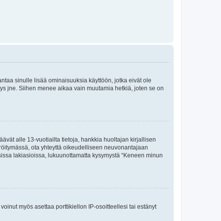
 antaa sinulle lisää ominaisuuksia käyttöön, jotka eivät ole
enyys jne. Siihen menee aikaa vain muutamia hetkiä, joten se on
vät alle 13-vuotiailta tietoja, hankkia huoltajan kirjallisen
teröitymässä, ota yhteyttä oikeudelliseen neuvonantajaan
isissa lakiasioissa, lukuunottamatta kysymystä “Keneen minun
oinut myös asettaa porttikiellon IP-osoitteellesi tai estänyt