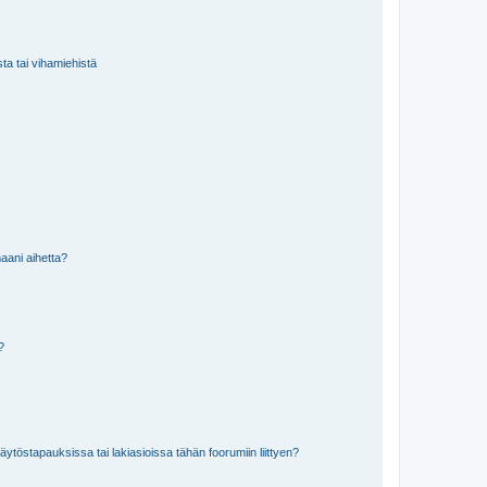
sta tai vihamiehistä
aani aihetta?
a?
töstapauksissa tai lakiasioissa tähän foorumiin liittyen?