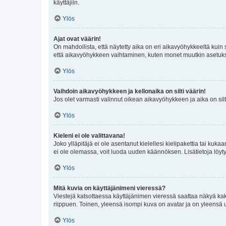
käyttäjiin.
Ylös
Ajat ovat väärin!
On mahdollista, että näytetty aika on eri aikavyöhykkeeltä kuin
että aikavyöhykkeen vaihtaminen, kuten monet muutkin asetukset o
Ylös
Vaihdoin aikavyöhykkeen ja kellonaika on silti väärin!
Jos olet varmasti valinnut oikean aikavyöhykkeen ja aika on silt
Ylös
Kieleni ei ole valittavana!
Joko ylläpitäjä ei ole asentanut kielellesi kielipakettia tai kuka
ei ole olemassa, voit luoda uuden käännöksen. Lisätietoja löyt
Ylös
Mitä kuvia on käyttäjänimeni vieressä?
Viestejä katsottaessa käyttäjänimen vieressä saattaa näkyä kaksi
riippuen. Toinen, yleensä isompi kuva on avatar ja on yleensä un
Ylös