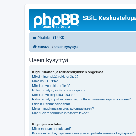
SBiL Keskustelupa
Pikalinkit
UKK
Etusivu
Usein kysyttyä
Usein kysyttyä
Kirjautumisen ja rekisteröitymisen ongelmat
Miksi minun pitää rekisteröityä?
Mikä on COPPA?
Miksi en voi rekisteröityä?
Rekisteröidyin, mutta en voi kirjautua!
Miksi en voi kirjautua sisään?
Rekisteröidyin joskus aiemmin, mutta en voi enää kirjautua sisään?!
Olen hukannut salasanani!
Miksi minut kirjataan ulos automaattisesti?
Mitä “Poista foorumin evästeet” tekee?
Käyttäjän asetukset
Miten muutan asetuksiani?
Kuinka estän käyttäjänimeni näkymisen paikalla olevissa käyttäjissä?