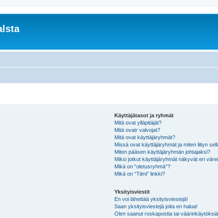
lsta
Käyttäjätasot ja ryhmät
Mitä ovat ylläpitäjät?
Mitä ovatr valvojat?
Mitä ovat käyttäjäryhmät?
Missä ovat käyttäjäryhmät ja miten liityn sel
Miten pääsen käyttäjäryhmän johtajaksi?
Miksi jotkut käyttäjäryhmät näkyvät eri värei
Mikä on “oletusryhmä”?
Mikä on “Tiimi” linkki?
Yksityisviestit
En voi lähettää yksityisviestejä!
Saan yksityisviestejä joita en halua!
Olen saanut roskapostia tai väärinkäytöksiä s