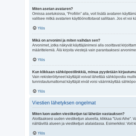
Miten asetan avataren?
Omissa asetuksissa, “Profiilin” alla, voit lisätä avataren käyttä
valitsee mitkä avatarien käyttöönottotavat sallitaan. Jos et voi k
Ylös
Mikä on arvonimi ja miten vaihdan sen?
Arvonimet, jotka näkyvät käyttäjänimesi alla osoittavat kirjoittam
määrittelemiä. Älä kirjoita viestejä vain parantaaksesi arvonimeäs
Ylös
Kun klikkaan sähköpostilinkkiä, minua pyydetään kirjautum
Vain rekisteröityneet käyttäjät voivat lähettää sähköpostia muil
tunnistautumattomat käyttäjät eivät voisi väärinkäyttää sähköpo
Ylös
Viestien lähetyksen ongelmat
Miten luon uuden viestiketjun tai lähetän vastauksen?
Aloittaaksesi uuden viestiketjun alueella, klikkaa "Uusi Aihe". Va
nähtävillä alueen ja viestiketjun alalaidassa. Esimerkiksi: Voit kir
Ylös