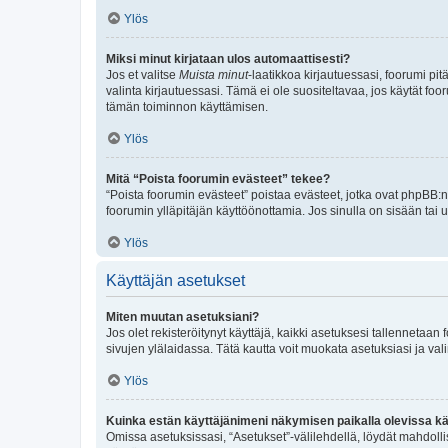
Ylös
Miksi minut kirjataan ulos automaattisesti?
Jos et valitse
Muista minut
-laatikkoa kirjautuessasi, foorumi pi
valinta kirjautuessasi. Tämä ei ole suositeltavaa, jos käytät foo
tämän toiminnon käyttämisen.
Ylös
Mitä “Poista foorumin evästeet” tekee?
“Poista foorumin evästeet” poistaa evästeet, jotka ovat phpBB:n 
foorumin ylläpitäjän käyttöönottamia. Jos sinulla on sisään ta
Ylös
Käyttäjän asetukset
Miten muutan asetuksiani?
Jos olet rekisteröitynyt käyttäjä, kaikki asetuksesi tallennetaa
sivujen ylälaidassa. Tätä kautta voit muokata asetuksiasi ja vali
Ylös
Kuinka estän käyttäjänimeni näkymisen paikalla olevissa kä
Omissa asetuksissasi, “Asetukset”-välilehdellä, löydät mahdoll