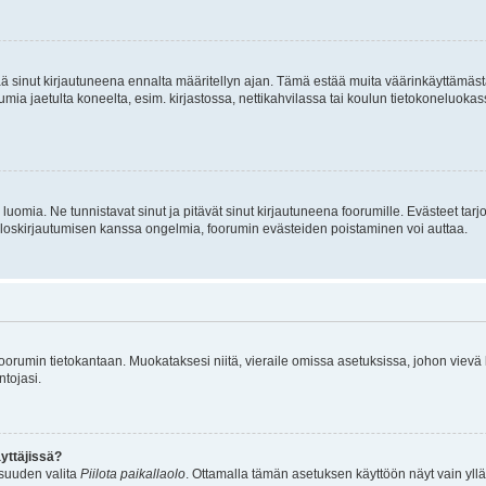
tää sinut kirjautuneena ennalta määritellyn ajan. Tämä estää muita väärinkäyttämäs
rumia jaetulta koneelta, esim. kirjastossa, nettikahvilassa tai koulun tietokoneluokas
luomia. Ne tunnistavat sinut ja pitävät sinut kirjautuneena foorumille. Evästeet tarj
i uloskirjautumisen kanssa ongelmia, foorumin evästeiden poistaminen voi auttaa.
n foorumin tietokantaan. Muokataksesi niitä, vieraile omissa asetuksissa, johon vievä
ntojasi.
yttäjissä?
isuuden valita
Piilota paikallaolo
. Ottamalla tämän asetuksen käyttöön näyt vain ylläpit