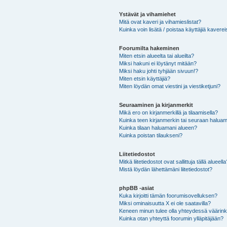
Ystävät ja vihamiehet
Mitä ovat kaveri ja vihamieslistat?
Kuinka voin lisätä / poistaa käyttäjiä kaverei
Foorumilta hakeminen
Miten etsin alueelta tai alueilta?
Miksi hakuni ei löytänyt mitään?
Miksi haku johti tyhjään sivuun!?
Miten etsin käyttäjiä?
Miten löydän omat viestini ja viestiketjuni?
Seuraaminen ja kirjanmerkit
Mikä ero on kirjanmerkillä ja tilaamisella?
Kuinka teen kirjanmerkin tai seuraan haluam
Kuinka tilaan haluamani alueen?
Kuinka poistan tilaukseni?
Liitetiedostot
Mitkä liitetiedostot ovat sallittuja tällä alueell
Mistä löydän lähettämäni liitetiedostot?
phpBB -asiat
Kuka kirjoitti tämän foorumisovelluksen?
Miksi ominaisuutta X ei ole saatavilla?
Keneen minun tulee olla yhteydessä väärinkäy
Kuinka otan yhteyttä foorumin ylläpitäjään?