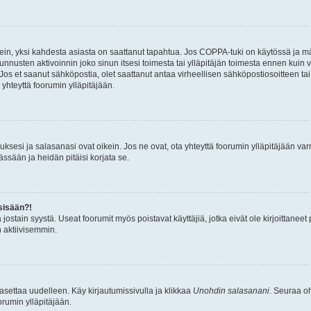
ein, yksi kahdesta asiasta on saattanut tapahtua. Jos COPPA-tuki on käytössä ja määri
nnusten aktivoinnin joko sinun itsesi toimesta tai ylläpitäjän toimesta ennen kuin vo
. Jos et saanut sähköpostia, olet saattanut antaa virheellisen sähköpostiosoitteen t
 yhteyttä foorumin ylläpitäjään.
sesi ja salasanasi ovat oikein. Jos ne ovat, ota yhteyttä foorumin ylläpitäjään varmi
ssään ja heidän pitäisi korjata se.
sisään?!
stä jostain syystä. Useat foorumit myös poistavat käyttäjiä, jotka eivät ole kirjoitta
n aktiivisemmin.
asettaa uudelleen. Käy kirjautumissivulla ja klikkaa
Unohdin salasanani
. Seuraa oh
rumin ylläpitäjään.