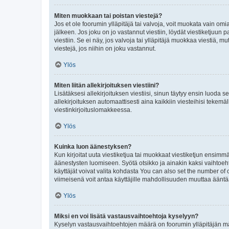
Miten muokkaan tai poistan viestejä?
Jos et ole foorumin ylläpitäjä tai valvoja, voit muokata vain om
jälkeen. Jos joku on jo vastannut viestiin, löydät viestiketjuu
viestiin. Se ei näy, jos valvoja tai ylläpitäjä muokkaa viestiä,
viestejä, jos niihin on joku vastannut.
Ylös
Miten liitän allekirjoituksen viestiini?
Lisätäksesi allekirjoituksen viestiisi, sinun täytyy ensin luoda s
allekirjoituksen automaattisesti aina kaikkiin viesteihisi tekemäl
viestinkirjoituslomakkeessa.
Ylös
Kuinka luon äänestyksen?
Kun kirjoitat uuta viestiketjua tai muokkaat viestiketjun ensimmäi
äänestysten luomiseen. Syötä otsikko ja ainakin kaksi vaihtoehto
käyttäjät voivat valita kohdasta You can also set the number of
viimeisenä voit antaa käyttäjille mahdollisuuden muuttaa ääntä
Ylös
Miksi en voi lisätä vastausvaihtoehtoja kyselyyn?
Kyselyn vastausvaihtoehtojen määrä on foorumin ylläpitäjän määr