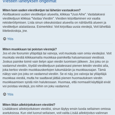
Viestien lähetyksen ongelmat
Miten luon uuden viestiketjun tai lähetän vastauksen?
Aloittaaksesi uuden viestiketjun alueella, klikkaa "Uusi Aihe". Vastataksesi
viestiketjuun klikkaa "Vastaa Viestiin". Viestien kirjoittaminen voi vaatia
rekisteröitymisen. Lista sinun oikeuksistasi alueella on nähtävillä alueen ja
viestiketjun alalaidassa. Esimerkiksi: Voit kirjoittaa uusia viestejä, Voit lähettää
liitetiedostoja, jne.
Ylös
Miten muokkaan tai poistan viestejä?
Jos et ole foorumin ylläpitäjä tai valvoja, voit muokata vain omia viestejäsi. Voit
muokata viestiä klikkaamalla muokkaa-painiketta haluamassasi viestissä.
Joskus painike toimii vain tietyn ajan viestin luomisen jälkeen. Jos joku on jo
vastannut viestiin, löydät viestiketjuun palatessasi pienen tekstin viestisi alla,
joka kertoo viestin muokkauskertojen lukumäärän ja muokkausajan. Tämä
näkyy vain jos joku on vastannut viestiin. Se ei näy, jos valvoja tai ylläpitäjä
muokkaa viestiä, mutta he saattavat jättää pienen huomautuksen viestin
muokkaamisen syistä niin halutessaan. Huomaa, että normaalit käyttäjät eivät
voi poistaa viestejä, jos niihin on joku vastannut.
Ylös
Miten liitän allekirjoituksen viestiini?
Lisätäksesi allekirjoituksen viestiisi, sinun täytyy ensin luoda sellainen omissa
asetuksissa. Kun olet luonut sellaisen, voit valita
Lisää allekirjoitus
-valinnan