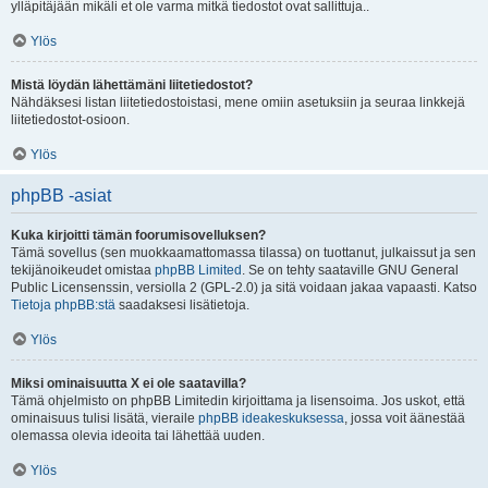
ylläpitäjään mikäli et ole varma mitkä tiedostot ovat sallittuja..
Ylös
Mistä löydän lähettämäni liitetiedostot?
Nähdäksesi listan liitetiedostoistasi, mene omiin asetuksiin ja seuraa linkkejä
liitetiedostot-osioon.
Ylös
phpBB -asiat
Kuka kirjoitti tämän foorumisovelluksen?
Tämä sovellus (sen muokkaamattomassa tilassa) on tuottanut, julkaissut ja sen
tekijänoikeudet omistaa
phpBB Limited
. Se on tehty saataville GNU General
Public Licensenssin, versiolla 2 (GPL-2.0) ja sitä voidaan jakaa vapaasti. Katso
Tietoja phpBB:stä
saadaksesi lisätietoja.
Ylös
Miksi ominaisuutta X ei ole saatavilla?
Tämä ohjelmisto on phpBB Limitedin kirjoittama ja lisensoima. Jos uskot, että
ominaisuus tulisi lisätä, vieraile
phpBB ideakeskuksessa
, jossa voit äänestää
olemassa olevia ideoita tai lähettää uuden.
Ylös