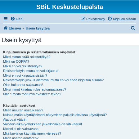
SBiL Keskustelupalsta
UKK
Rekisteröidy
Kirjaudu sisään
E
Etusivu
Usein kysyttyä
t
Usein kysyttyä
s
i
Kirjautumisen ja rekisteröitymisen ongelmat
Miksi minun pitää rekisteröityä?
Mikä on COPPA?
Miksi en voi rekisteröityä?
Rekisteröidyin, mutta en voi kirjautua!
Miksi en voi kirjautua sisään?
Rekisteröidyin joskus aiemmin, mutta en voi enää kirjautua sisään?!
Olen hukannut salasanani!
Miksi minut kirjataan ulos automaattisesti?
Mitä “Poista foorumin evästeet” tekee?
Käyttäjän asetukset
Miten muutan asetuksiani?
Kuinka estän käyttäjänimeni näkymisen paikalla olevissa käyttäjissä?
Ajat ovat väärin!
Vaihdoin aikavyöhykkeen ja kellonaika on silti väärin!
Kieleni ei ole valittavana!
Mitä kuvia on käyttäjänimeni vieressä?
Miten asetan avataren?