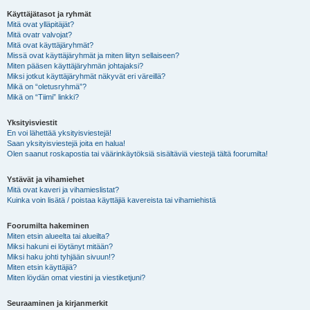
Käyttäjätasot ja ryhmät
Mitä ovat ylläpitäjät?
Mitä ovatr valvojat?
Mitä ovat käyttäjäryhmät?
Missä ovat käyttäjäryhmät ja miten liityn sellaiseen?
Miten pääsen käyttäjäryhmän johtajaksi?
Miksi jotkut käyttäjäryhmät näkyvät eri väreillä?
Mikä on “oletusryhmä”?
Mikä on “Tiimi” linkki?
Yksityisviestit
En voi lähettää yksityisviestejä!
Saan yksityisviestejä joita en halua!
Olen saanut roskapostia tai väärinkäytöksiä sisältäviä viestejä tältä foorumilta!
Ystävät ja vihamiehet
Mitä ovat kaveri ja vihamieslistat?
Kuinka voin lisätä / poistaa käyttäjiä kavereista tai vihamiehistä
Foorumilta hakeminen
Miten etsin alueelta tai alueilta?
Miksi hakuni ei löytänyt mitään?
Miksi haku johti tyhjään sivuun!?
Miten etsin käyttäjiä?
Miten löydän omat viestini ja viestiketjuni?
Seuraaminen ja kirjanmerkit