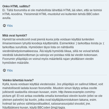
Onko HTML sallittu?
Ei. Tällä foorumilla ei ole mahdollista lähettää HTML:ää siten, että se toimisi
HTML-koodina. Yleisimmät HTML-muotoilut voi kuitenkin tehdä BBCoden
avulla.
Ylös
Mitä ovat hymiöt?
Hymiöt tai emoticonit ovat pieniä kuvia joita voidaan käyttää tunteiden
ilmaisemiseen lyhyitä koodeja käyttämällä. Esimerkiksi :) tarkoittaa iloista ja :(
tarkoittaa surullista. Hymiöiden täysi lista on nähtävillä
viestinlähetyslomakkeessa. Älä käytä hymiöitä liikaa, sillä ne voivat tehdä
viestistä lukukelvottoman ja valvoja voi poistaa niitä tai viestin kokonaan.
Foorumin ylläpitäjä on voinut myös määritellä rajan yksittäisen viestin
hymiöiden määrälle.
Ylös
Voinko lähettää kuvia?
Kyllä, kuvia voidaan käyttää viesteissäsi. Jos ylläpitäjä on sallinut liitteet, voit
mahdollisesti ladata kuvan foorumille. Muutoin sinun täytyy antaa osoite
julkisesti saatavilla olevaan kuvaan, esim. http://www.example.com/my-
picture.gif. Et voi antaa osoitetta omalla koneellasi oleviin kuviin (ellei se ole
yleinen palvelin) tai kuviin, jotka ovat käyttäjätunnistuksen takana, esim.
hotmail tai yahoo sähköpostilaatikot, salasanasuojatut sivustot, jne.
Näyttääksesi kuvan, käytä BBCoden [img]-tagia.