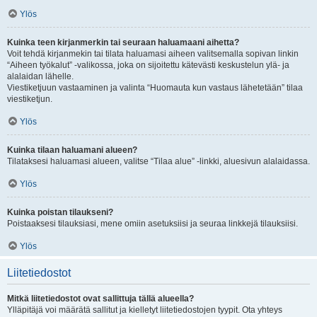
Ylös
Kuinka teen kirjanmerkin tai seuraan haluamaani aihetta?
Voit tehdä kirjanmekin tai tilata haluamasi aiheen valitsemalla sopivan linkin
“Aiheen työkalut” -valikossa, joka on sijoitettu kätevästi keskustelun ylä- ja
alalaidan lähelle.
Viestiketjuun vastaaminen ja valinta “Huomauta kun vastaus lähetetään” tilaa
viestiketjun.
Ylös
Kuinka tilaan haluamani alueen?
Tilataksesi haluamasi alueen, valitse “Tilaa alue” -linkki, aluesivun alalaidassa.
Ylös
Kuinka poistan tilaukseni?
Poistaaksesi tilauksiasi, mene omiin asetuksiisi ja seuraa linkkejä tilauksiisi.
Ylös
Liitetiedostot
Mitkä liitetiedostot ovat sallittuja tällä alueella?
Ylläpitäjä voi määrätä sallitut ja kielletyt liitetiedostojen tyypit. Ota yhteys