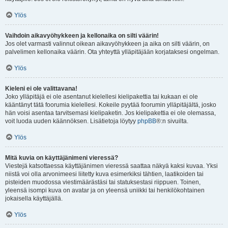
Ylös
Vaihdoin aikavyöhykkeen ja kellonaika on silti väärin!
Jos olet varmasti valinnut oikean aikavyöhykkeen ja aika on silti väärin, on
palvelimen kellonaika väärin. Ota yhteyttä ylläpitäjään korjataksesi ongelman.
Ylös
Kieleni ei ole valittavana!
Joko ylläpitäjä ei ole asentanut kielellesi kielipakettia tai kukaan ei ole
kääntänyt tätä foorumia kielellesi. Kokeile pyytää foorumin ylläpitäjältä, josko
hän voisi asentaa tarvitsemasi kielipaketin. Jos kielipakettia ei ole olemassa,
voit luoda uuden käännöksen. Lisätietoja löytyy
phpBB
®:n sivuilta.
Ylös
Mitä kuvia on käyttäjänimeni vieressä?
Viestejä katsottaessa käyttäjänimen vieressä saattaa näkyä kaksi kuvaa. Yksi
niistä voi olla arvonimeesi liitetty kuva esimerkiksi tähtien, laatikoiden tai
pisteiden muodossa viestimäärästäsi tai statuksestasi riippuen. Toinen,
yleensä isompi kuva on avatar ja on yleensä uniikki tai henkilökohtainen
jokaisella käyttäjällä.
Ylös