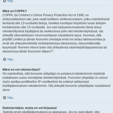
Ylös
Mikä on COPPA?
COPPA, tai Children’s Online Privacy Protection Act of 1998, on
yhdysvaltalainen laki, joka vaatii kaikkien verkkosivustojen, jotka mahdollisesti
keräävät alle 13-vuotiailta tietoja, hankkia huoltajan kirjallisen luvan tietojen
keräämiseen alle 13-vuotiaalta. Jos olet epävarma koskeeko tämä sinua
rekisteröityvänä käyttäjänä tai verkkosivua jolle olet rekisteröitymässä, ota
yhteyttä oikeudelliseen neuvonantajaan saadaksesi apua. Huomaa, että
phpBB Limited ja tämän foorumin omistajat eivät voi antaa lakineuvontaa ja
eivät ole yhteyshenkilöitä minkäänlaisissa lakiasioissa, lukuunottamatta
kysymystä “Keneen minun tulee olla yhteydessä väärinkäytöstapauksissa tai
lakiasioissa tähän foorumiin liittyen?”.
Ylös
Miksi en voi rekisteröityä?
On mahdollista, että foorumin ylläpitäjä on poistanut rekisteröinnin käytöstä
estääkseen uusia vierailijoita rekisteröitymästä. Foorumin ylläpitäjä on voinut
myös asettaa porttikiellon IP-osoitteellesi tai estänyt valitsemasi
käyttäjätunnuksen rekisteröinnin. Ota yhteyttä foorumin ylläpitäjään saadaksesi
apua.
Ylös
Rekisteröidyin, mutta en voi kirjautua!
Tarkista ensin käyttäjätunnuksesi ja salasanasi. Jos ne ovat oikein, yksi