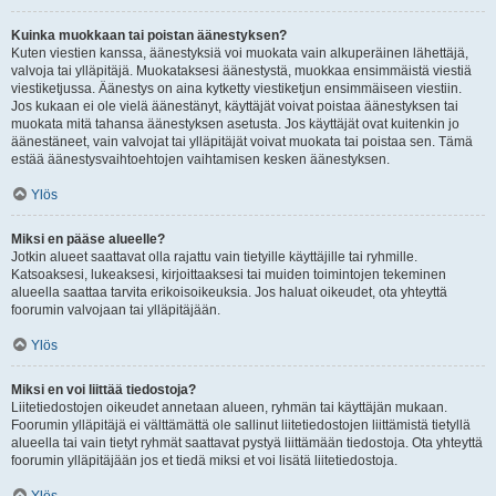
Kuinka muokkaan tai poistan äänestyksen?
Kuten viestien kanssa, äänestyksiä voi muokata vain alkuperäinen lähettäjä,
valvoja tai ylläpitäjä. Muokataksesi äänestystä, muokkaa ensimmäistä viestiä
viestiketjussa. Äänestys on aina kytketty viestiketjun ensimmäiseen viestiin.
Jos kukaan ei ole vielä äänestänyt, käyttäjät voivat poistaa äänestyksen tai
muokata mitä tahansa äänestyksen asetusta. Jos käyttäjät ovat kuitenkin jo
äänestäneet, vain valvojat tai ylläpitäjät voivat muokata tai poistaa sen. Tämä
estää äänestysvaihtoehtojen vaihtamisen kesken äänestyksen.
Ylös
Miksi en pääse alueelle?
Jotkin alueet saattavat olla rajattu vain tietyille käyttäjille tai ryhmille.
Katsoaksesi, lukeaksesi, kirjoittaaksesi tai muiden toimintojen tekeminen
alueella saattaa tarvita erikoisoikeuksia. Jos haluat oikeudet, ota yhteyttä
foorumin valvojaan tai ylläpitäjään.
Ylös
Miksi en voi liittää tiedostoja?
Liitetiedostojen oikeudet annetaan alueen, ryhmän tai käyttäjän mukaan.
Foorumin ylläpitäjä ei välttämättä ole sallinut liitetiedostojen liittämistä tietyllä
alueella tai vain tietyt ryhmät saattavat pystyä liittämään tiedostoja. Ota yhteyttä
foorumin ylläpitäjään jos et tiedä miksi et voi lisätä liitetiedostoja.