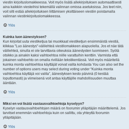
viestin kirjoituslomakkeessa. Voit myös lisätä allekirjoituksen automaattisesti
aina kaikkiin viesteihisi tekemällä valinnan omissa asetuksissa. Jos teet niin,
voit silti estää allekirjoituksen liittämisen yksittäiseen viestiin poistamalla
valinnan viestinkirjoituslomakkeessa.
Ylös
Kuinka luon äänestyksen?
Kun kirjoitat uuta viestiketjua tai muokkaat viestiketjun ensimmäistä viestiä,
klikkaa "Luo äänestys"-välilehteä viestilomakkeen alapuolella. Jos et näe tätä
välilehteä, sinulla ei ole tarvittavia oikeuksia äänestysten luomiseen. Syötä
otsikko ja ainakin kaksi vaihtoehtoa niille varattuihin kenttiin. Varmista että
jokainen vaihtoehto on omalla rivillään tekstikentässä. Voit myös määritellä
kuinka monta vaihtoehtoa käyttäjät voivat valita kohdasta You can also set the
number of options users may select during voting under “Kuinka monta
vaihtoehtoa käyttäjä voi valita”, äänestyksen kesto päivinä (0 kestää
loputtomasti) ja viimeisenä voit antaa käyttäjille mahdollisuuden muuttaa
ääntään.
Ylös
Miksi en voi lisätä vastausvaihtoehtoja kyselyyn?
Kyselyn vastausvaihtoehtojen määrä on foorumin ylläpitäjän määrittelemä. Jos
tarvitset enemmän vaihtoehtoja kuin on sallittu, ota yhteyttä foorumin
ylläpitäjään.
Ylös