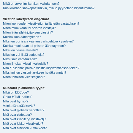
Mikä on arvonimi ja miten vaihdan sen?
Kun klikkaan sähköpostilinkkiä, minua pyydetään kirjautumaan?
Viestien lähetyksen ongelmat
Miten luon uuden viestiketjun tai lähetän vastauksen?
Miten muokkaan tai poistan viestejä?
Miten liitän allekirjoituksen viestiini?
Kuinka luon äänestyksen?
Miksi en voi lisätä vastausvaihtoehtoja kyselyyn?
Kuinka muokkaan tai poistan äänestyksen?
Miksi en pääse alueelle?
Miksi en voi liittää tiedostoja?
Miksi sain varoituksen?
Miten ilmoitan viestin valvojalle?
Mitä “Tallenna”-painike viestin kirjoittamisessa tekee?
Miksi minun viestini tarvitsee hyväksynnän?
Miten tönäisen viestiketjuani?
Muotoilu ja aiheiden tyypit
Mikä on BBCode?
Onko HTML sallittu?
Mitä ovat hymiöt?
Voinko lähettää kuvia?
Mitä ovat globaalit tiedotteet?
Mitä ovat tiedotteet?
Mitä ovat kiinnitetyt viestiketjut
Mitä ovat lukitut viestiketjut?
Mitä ovat aiheiden kuvakkeet?