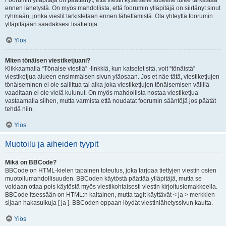
Foorumin ylläpitäjä on päättänyt, että viestit kyseiselle alueelle tulee tarkastaa
ennen lähetystä. On myös mahdollista, että foorumin ylläpitäjä on siirtänyt sinut
ryhmään, jonka viestit tarkistetaan ennen lähettämistä. Ota yhteyttä foorumin
ylläpitäjään saadaksesi lisätietoja.
Ylös
Miten tönäisen viestiketjuani?
Klikkaamalla “Tönaise viestiä” -linkkiä, kun katselet sitä, voit “tönäistä”
viestiketjua alueen ensimmäisen sivun yläosaan. Jos et näe tätä, viestiketjujen
tönäiseminen ei ole sallittua tai aika joka viestiketjujen tönäisemisen välillä
vaaditaan ei ole vielä kulunut. On myös mahdollista nostaa viestiketjua
vastaamalla siihen, mutta varmista että noudatat foorumin sääntöjä jos päätät
tehdä niin.
Ylös
Muotoilu ja aiheiden tyypit
Mikä on BBCode?
BBCode on HTML-kielen tapainen toteutus, joka tarjoaa tiettyjen viestin osien
muotoilumahdollisuuden. BBCoden käytöstä päättää ylläpitäjä, mutta se
voidaan ottaa pois käytöstä myös viestikohtaisesti viestin kirjoituslomakkeella.
BBCode itsessään on HTML:n kaltainen, mutta tagit käyttävät < ja > merkkien
sijaan hakasulkuja [ ja ]. BBCoden oppaan löydät viestinlähetyssivun kautta.
Ylös