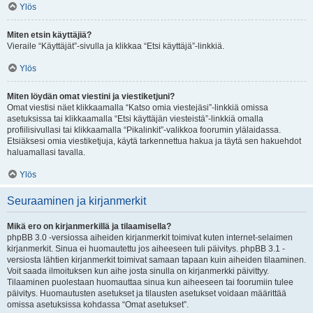
Ylös
Miten etsin käyttäjiä?
Vieraile “Käyttäjät”-sivulla ja klikkaa “Etsi käyttäjä”-linkkiä.
Ylös
Miten löydän omat viestini ja viestiketjuni?
Omat viestisi näet klikkaamalla “Katso omia viestejäsi”-linkkiä omissa
asetuksissa tai klikkaamalla “Etsi käyttäjän viesteistä”-linkkiä omalla
profiilisivullasi tai klikkaamalla “Pikalinkit”-valikkoa foorumin ylälaidassa.
Etsiäksesi omia viestiketjuja, käytä tarkennettua hakua ja täytä sen hakuehdot
haluamallasi tavalla.
Ylös
Seuraaminen ja kirjanmerkit
Mikä ero on kirjanmerkillä ja tilaamisella?
phpBB 3.0 -versiossa aiheiden kirjanmerkit toimivat kuten internet-selaimen
kirjanmerkit. Sinua ei huomautettu jos aiheeseen tuli päivitys. phpBB 3.1 -
versiosta lähtien kirjanmerkit toimivat samaan tapaan kuin aiheiden tilaaminen.
Voit saada ilmoituksen kun aihe josta sinulla on kirjanmerkki päivittyy.
Tilaaminen puolestaan huomauttaa sinua kun aiheeseen tai foorumiin tulee
päivitys. Huomautusten asetukset ja tilausten asetukset voidaan määrittää
omissa asetuksissa kohdassa “Omat asetukset”.