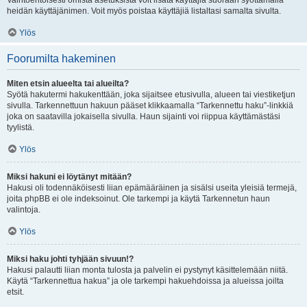
Vaihtoehtoisesti omista asetuksista voit lisätä käyttäjiä suoraan syöttämällä
heidän käyttäjänimen. Voit myös poistaa käyttäjiä listaltasi samalta sivulta.
Ylös
Foorumilta hakeminen
Miten etsin alueelta tai alueilta?
Syötä hakutermi hakukenttään, joka sijaitsee etusivulla, alueen tai viestiketjun
sivulla. Tarkennettuun hakuun pääset klikkaamalla “Tarkennettu haku”-linkkiä
joka on saatavilla jokaisella sivulla. Haun sijainti voi riippua käyttämästäsi
tyylistä.
Ylös
Miksi hakuni ei löytänyt mitään?
Hakusi oli todennäköisesti liian epämääräinen ja sisälsi useita yleisiä termejä,
joita phpBB ei ole indeksoinut. Ole tarkempi ja käytä Tarkennetun haun
valintoja.
Ylös
Miksi haku johti tyhjään sivuun!?
Hakusi palautti liian monta tulosta ja palvelin ei pystynyt käsittelemään niitä.
Käytä “Tarkennettua hakua” ja ole tarkempi hakuehdoissa ja alueissa joilta
etsit.