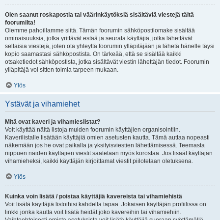
Olen saanut roskapostia tai väärinkäytöksiä sisältäviä viestejä tältä
foorumilta!
Olemme pahoillamme siitä. Tämän foorumin sähköpostilomake sisältää
ominaisuuksia, jotka yrittävät estää ja seurata käyttäjiä, jotka lähettävät
sellaisia viestejä, joten ota yhteyttä foorumin ylläpitäjään ja lähetä hänelle täysi
kopio saamastasi sähköpostista. On tärkeää, että se sisältää kaikki
otsaketiedot sähköpostista, jotka sisältävät viestin lähettäjän tiedot. Foorumin
ylläpitäjä voi sitten toimia tarpeen mukaan.
Ylös
Ystävät ja vihamiehet
Mitä ovat kaveri ja vihamieslistat?
Voit käyttää näitä listoja muiden foorumin käyttäjien organisointiin.
Kaverilistalle lisätään käyttäjiä omien asetusten kautta. Tämä auttaa nopeasti
näkemään jos he ovat paikalla ja yksityisviestien lähettämisessä. Teemasta
riippuen näiden käyttäjien viestit saatetaan myös korostaa. Jos lisäät käyttäjän
vihamieheksi, kaikki käyttäjän kirjoittamat viestit piilotetaan oletuksena.
Ylös
Kuinka voin lisätä / poistaa käyttäjiä kavereista tai vihamiehistä
Voit lisätä käyttäjiä listoihisi kahdella tapaa. Jokaisen käyttäjän profiilissa on
linkki jonka kautta voit lisätä heidät joko kavereihin tai vihamiehiin.