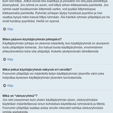
kuin voit liittyä. Jotkut voivat olla suljettuja ja joissakin voi olla jopa piilotettuja
jäsenyyksiä. Jos ryhmä on avoin, voit liittyä siihen klikkaamalla painiketta. Jos
ryhmä vaatii hyväksynnän liittymistä varten, voit pyytää liittymislupaa
klikkaamalla painiketta. Ryhmän johtajan täytyy hyväksyä pyyntösi ja hän
saattaa kysyä miksi haluat liittyä ryhmään. Älä häiriköi ryhmän ylläpitäjiä jos he
eivät hyväksy pyyntöäsi. Heillä on syynsä.
Ylös
Miten pääsen käyttäjäryhmän johtajaksi?
Käyttäjäryhmän johtaja on yleensä määritelty, kun käyttäjäryhmät on alunperin
luotu ylläpitäjän toimesta. Jos haluat luoda käyttäjäryhmän, ensimmäinen
yhteyshenkilösi tulisi olla ylläpitäjä. Kokeile yksityisviestin lähettämistä.
Ylös
Miksi jotkut käyttäjäryhmät näkyvät eri väreillä?
Foorumin ylläpitäjä voi määritellä tietyn käyttäjäryhmän jäsenille värin joka
helpottaa kyseisen käyttäjäryhmän jäsenten tunnistamista.
Ylös
Mikä on “oletusryhmä”?
Jos olet useamman kuin yhden käyttäjäryhmän jäsen, oletusryhmääsi
käytetään määriteltäessä sinun kohdallasi käytettävää ryhmäväriä ja titteliä.
Foorumin ylläpitäjä saattaa antaa sinulle oikeudet vaihtaa oletusryhmääsi
omista asetuksista.