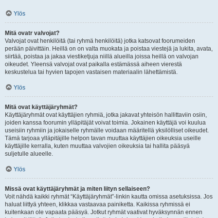
Ylös
Mitä ovatr valvojat?
Valvojat ovat henkilöitä (tai ryhmä henkilöitä) jotka katsovat foorumeiden
perään päivittäin. Heillä on on valta muokata ja poistaa viestejä ja lukita, avata,
siirtää, poistaa ja jakaa viestiketjuja niillä alueilla joissa heillä on valvojan
oikeudet. Yleensä valvojat ovat paikalla estämässä aiheen vierestä
keskustelua tai hyvien tapojen vastaisen materiaalin lähettämistä.
Ylös
Mitä ovat käyttäjäryhmät?
Käyttäjäryhmät ovat käyttäjien ryhmiä, jotka jakavat yhteisön hallittaviin osiin,
joiden kanssa foorumin ylläpitäjät voivat toimia. Jokainen käyttäjä voi kuulua
useisiin ryhmiin ja jokaiselle ryhmälle voidaan määritellä yksilölliset oikeudet.
Tämä tarjoaa ylläpitäjille helpon tavan muuttaa käyttäjien oikeuksia useille
käyttäjille kerralla, kuten muuttaa valvojien oikeuksia tai hallita pääsyä
suljetulle alueelle.
Ylös
Missä ovat käyttäjäryhmät ja miten liityn sellaiseen?
Voit nähdä kaikki ryhmät “Käyttäjäryhmät”-linkin kautta omissa asetuksissa. Jos
haluat liittyä yhteen, klikkaa vastaavaa painiketta. Kaikissa ryhmissä ei
kuitenkaan ole vapaata pääsyä. Jotkut ryhmät vaativat hyväksynnän ennen