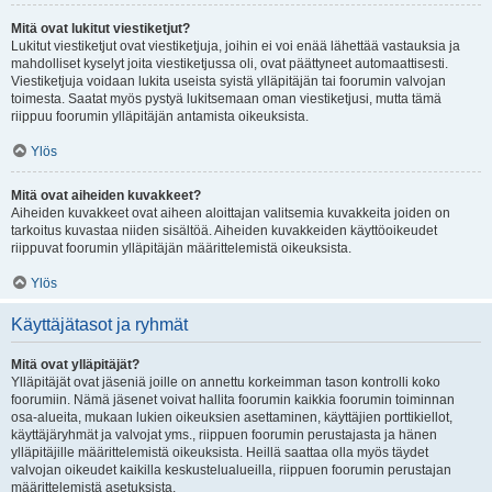
Mitä ovat lukitut viestiketjut?
Lukitut viestiketjut ovat viestiketjuja, joihin ei voi enää lähettää vastauksia ja
mahdolliset kyselyt joita viestiketjussa oli, ovat päättyneet automaattisesti.
Viestiketjuja voidaan lukita useista syistä ylläpitäjän tai foorumin valvojan
toimesta. Saatat myös pystyä lukitsemaan oman viestiketjusi, mutta tämä
riippuu foorumin ylläpitäjän antamista oikeuksista.
Ylös
Mitä ovat aiheiden kuvakkeet?
Aiheiden kuvakkeet ovat aiheen aloittajan valitsemia kuvakkeita joiden on
tarkoitus kuvastaa niiden sisältöä. Aiheiden kuvakkeiden käyttöoikeudet
riippuvat foorumin ylläpitäjän määrittelemistä oikeuksista.
Ylös
Käyttäjätasot ja ryhmät
Mitä ovat ylläpitäjät?
Ylläpitäjät ovat jäseniä joille on annettu korkeimman tason kontrolli koko
foorumiin. Nämä jäsenet voivat hallita foorumin kaikkia foorumin toiminnan
osa-alueita, mukaan lukien oikeuksien asettaminen, käyttäjien porttikiellot,
käyttäjäryhmät ja valvojat yms., riippuen foorumin perustajasta ja hänen
ylläpitäjille määrittelemistä oikeuksista. Heillä saattaa olla myös täydet
valvojan oikeudet kaikilla keskustelualueilla, riippuen foorumin perustajan
määrittelemistä asetuksista.