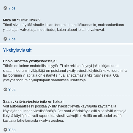
Ylös
Mikä on “Tiimi” linkki?
Tämä sivu näyttää sinulle listan foorumin henkilökunnasta, mukaanluettuna
ylläpitäjät, valvojat ja muut tiedot, kuten alueet joita he valvovat.
Ylös
Yksityisviestit
En voi lähettää yksityisviestejä!
Tähän on kolme mahdollista syytä. Et ole rekisteröitynyt ja/tai kirjautunut
sisään, foorumin ylläpitäjä on poistanut yksityisviestit käytöstä koko foorumilta
tai foorumin ylläpitäjä on estänyt sinua lähettämästä yksityisviestejä. Ota
yhteyttä foorumin ylläpitäjään saadaksesi lisätietoja.
Ylös
Saan yksityisviestejä joita en halua!
Voit automaattisesti poistaa yksityisviestit tietyltä käyttäjältä käyttämällä
käyttäjänhallinnan viestisääntöjä. Jos saat väärinkäytöksiä sisältäviä viestejä
tietyltä käyttäjältä, voit raportoida viestit valvojille. Heillä on oikeudet estää
käyttäjiä lähettämästä yksityisviestejä.
Ylös