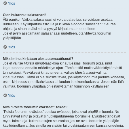
Ylös
Olen hukannut salasanani!
Älä panikoi! Vaikka salasanaasi ei voida palauttaa, se voidaan asettaa
uudelleen. Käy kirjautumissivulla ja klikkaa
Unohdin salasanani
. Seuraa
ohjeita ja sinun pitäisi kohta pystyä kirjautumaan uudelleen.
Jos et pysty asettamaan salasanaasi uudelleen, ota yhteyttä foorumin
ylläpitäjään.
Ylös
Miksi minut kirjataan ulos automaattisesti?
Jos et valitse
Muista minut
-laatikkoa kirjautuessasi, foorumi pitää sinut
kirjautuneena ennalta määritellyn ajan. Tämä estää muita väärinkäyttämästä
tunnuksiasi. Pysyäksesi kirjautuneena, valitse
Muista minut
-valinta
kirjautuessasi. Tämä ei ole suositeltavaa, jos käytät foorumia jaetulta koneelta,
esim. kirjastossa, nettikahvilassa tai koulun tietokoneluokassa. Jos et näe tätä
valintaa, foorumin ylläpitäjä on estänyt tämän toiminnon käyttämisen.
Ylös
Mitä “Poista foorumin evästeet” tekee?
“Poista foorumin evästeet” poistaa evästeet, jotka ovat phpBB:n luomia. Ne
tunnistavat sinut ja pitävät sinut kirjautuneena foorumille. Evästeet tarjoavat
myös toimintoja, kuten luettujen seurantaa, jos ne ovat foorumin ylläpitäjän
käyttöönottamia. Jos sinulla on sisään tai uloskirjautumisen kanssa ongelmia,