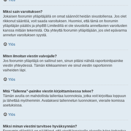
Ylös
Miksi sain varoituksen?
Jokaisen foorumin ylläpitäjällä on omat säännöt heidän sivustollensa. Jos olet
rikkonut sääntöä, voit saada varoituksen. Huomioi, että tämä on foorumin
ylläpitäjän päätös ja phpBB Limitedillä ei ole sivustolla annettavien varoitusten
kanssa mitään tekemistä. Ota yhteyttä foorumin ylläpitäjään, jos olet epävarma
annetun varoituksen syystä.
Ylös
Miten ilmoitan viestin valvojalle?
Jos foorumin ylläpitäjä on sallinut sen, sinun pitäisi nähdä raportointipainike
viestin yhteydessä. Tämän klikkaaminen vie sinut viestin raportoinnin
vaiheiden läpi.
Ylös
Mitä “Tallenna”-painike viestin kirjoittamisessa tekee?
Tämän avulla on mahdollista tallentaa luonnoksia, jotka voit kirjoittaa loppuun
ja lähettää myöhemmin. Avataksesi tallennetun luonnoksen, vieraile komissa
asetuksissa.
Ylös
Miksi minun viestini tarvitsee hyväksynnän?