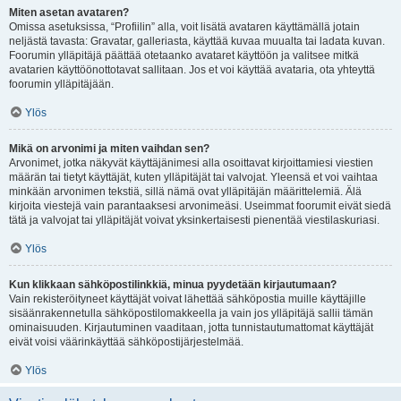
Miten asetan avataren?
Omissa asetuksissa, “Profiilin” alla, voit lisätä avataren käyttämällä jotain
neljästä tavasta: Gravatar, galleriasta, käyttää kuvaa muualta tai ladata kuvan.
Foorumin ylläpitäjä päättää otetaanko avataret käyttöön ja valitsee mitkä
avatarien käyttöönottotavat sallitaan. Jos et voi käyttää avataria, ota yhteyttä
foorumin ylläpitäjään.
Ylös
Mikä on arvonimi ja miten vaihdan sen?
Arvonimet, jotka näkyvät käyttäjänimesi alla osoittavat kirjoittamiesi viestien
määrän tai tietyt käyttäjät, kuten ylläpitäjät tai valvojat. Yleensä et voi vaihtaa
minkään arvonimen tekstiä, sillä nämä ovat ylläpitäjän määrittelemiä. Älä
kirjoita viestejä vain parantaaksesi arvonimeäsi. Useimmat foorumit eivät siedä
tätä ja valvojat tai ylläpitäjät voivat yksinkertaisesti pienentää viestilaskuriasi.
Ylös
Kun klikkaan sähköpostilinkkiä, minua pyydetään kirjautumaan?
Vain rekisteröityneet käyttäjät voivat lähettää sähköpostia muille käyttäjille
sisäänrakennetulla sähköpostilomakkeella ja vain jos ylläpitäjä sallii tämän
ominaisuuden. Kirjautuminen vaaditaan, jotta tunnistautumattomat käyttäjät
eivät voisi väärinkäyttää sähköpostijärjestelmää.
Ylös