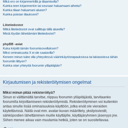
Mikä ero on kirjanmerkillä ja tilaamisella?
Kuinka teen kirjanmerkin tai seuraan haluamaani aihetta?
Kuinka tilaan haluamani alueen?
Kuinka poistan tilaukseni?
Liitetiedostot
Mitkä liitetiedostot ovat sallittuja tällä alueella?
Mistä löydän lähettämäni liitetiedostot?
phpBB -asiat
Kuka kirjoitti tämän foorumisovelluksen?
Miksi ominaisuutta X ei ole saatavilla?
Keneen minun tulee olla yhteydessä väärinkäytöstapauksissa tai lakiasioissa tähän
foorumiin liittyen?
Kuinka otan yhteyttä foorumin ylläpitäjään?
Kirjautumisen ja rekisteröitymisen ongelmat
Miksi minun pitää rekisteröityä?
Sinun ei välttämättä tarvitse, riippuu foorumin ylläpitäjästä, tarvitaanko
foorumilla kirjoittamiseen rekisteröitymistä. Rekisteröityminen voi kuitenkin
antaa sinulle lisää ominaisuuksia käyttöön, jotka eivät ole vieraiden
käytettävissä. Näitä ovat mm. avatar-kuvan määrittely, yksityisviestit,
sähköpostien lähettäminen muille käyttäjille, käyttäjäryhmien jäsenyys jne.
Siihen menee aikaa vain muutamia hetkiä, joten se on suositeltavaa.