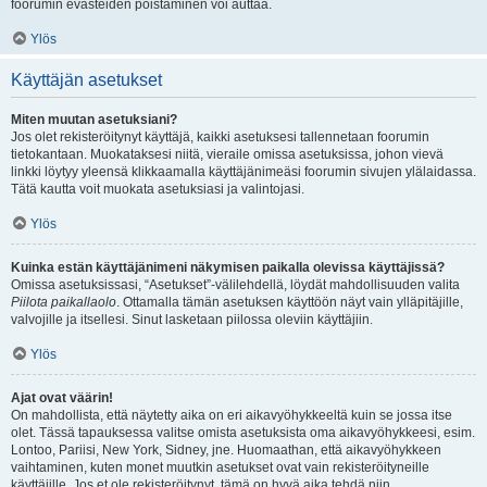
foorumin evästeiden poistaminen voi auttaa.
Ylös
Käyttäjän asetukset
Miten muutan asetuksiani?
Jos olet rekisteröitynyt käyttäjä, kaikki asetuksesi tallennetaan foorumin
tietokantaan. Muokataksesi niitä, vieraile omissa asetuksissa, johon vievä
linkki löytyy yleensä klikkaamalla käyttäjänimeäsi foorumin sivujen ylälaidassa.
Tätä kautta voit muokata asetuksiasi ja valintojasi.
Ylös
Kuinka estän käyttäjänimeni näkymisen paikalla olevissa käyttäjissä?
Omissa asetuksissasi, “Asetukset”-välilehdellä, löydät mahdollisuuden valita
Piilota paikallaolo
. Ottamalla tämän asetuksen käyttöön näyt vain ylläpitäjille,
valvojille ja itsellesi. Sinut lasketaan piilossa oleviin käyttäjiin.
Ylös
Ajat ovat väärin!
On mahdollista, että näytetty aika on eri aikavyöhykkeeltä kuin se jossa itse
olet. Tässä tapauksessa valitse omista asetuksista oma aikavyöhykkeesi, esim.
Lontoo, Pariisi, New York, Sidney, jne. Huomaathan, että aikavyöhykkeen
vaihtaminen, kuten monet muutkin asetukset ovat vain rekisteröityneille
käyttäjille. Jos et ole rekisteröitynyt, tämä on hyvä aika tehdä niin.