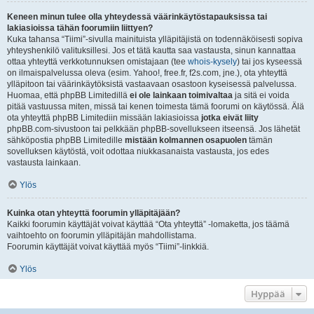
Keneen minun tulee olla yhteydessä väärinkäytöstapauksissa tai
lakiasioissa tähän foorumiin liittyen?
Kuka tahansa “Tiimi”-sivulla mainituista ylläpitäjistä on todennäköisesti sopiva
yhteyshenkilö valituksillesi. Jos et tätä kautta saa vastausta, sinun kannattaa
ottaa yhteyttä verkkotunnuksen omistajaan (tee
whois-kysely
) tai jos kyseessä
on ilmaispalvelussa oleva (esim. Yahoo!, free.fr, f2s.com, jne.), ota yhteyttä
ylläpitoon tai väärinkäytöksistä vastaavaan osastoon kyseisessä palvelussa.
Huomaa, että phpBB Limitedillä
ei ole lainkaan toimivaltaa
ja sitä ei voida
pitää vastuussa miten, missä tai kenen toimesta tämä foorumi on käytössä. Älä
ota yhteyttä phpBB Limitediin missään lakiasioissa
jotka eivät liity
phpBB.com-sivustoon tai pelkkään phpBB-sovellukseen itseensä. Jos lähetät
sähköpostia phpBB Limitedille
mistään kolmannen osapuolen
tämän
sovelluksen käytöstä, voit odottaa niukkasanaista vastausta, jos edes
vastausta lainkaan.
Ylös
Kuinka otan yhteyttä foorumin ylläpitäjään?
Kaikki foorumin käyttäjät voivat käyttää “Ota yhteyttä” -lomaketta, jos täämä
vaihtoehto on foorumin ylläpitäjän mahdollistama.
Foorumin käyttäjät voivat käyttää myös “Tiimi”-linkkiä.
Ylös
Hyppää