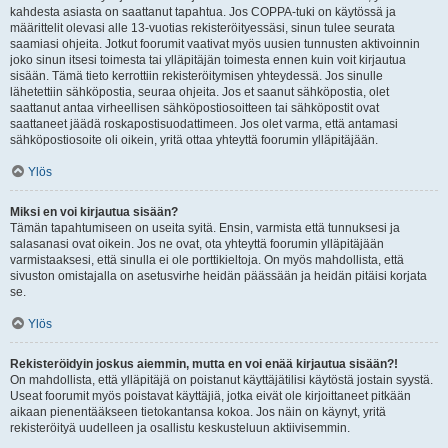
kahdesta asiasta on saattanut tapahtua. Jos COPPA-tuki on käytössä ja
määrittelit olevasi alle 13-vuotias rekisteröityessäsi, sinun tulee seurata
saamiasi ohjeita. Jotkut foorumit vaativat myös uusien tunnusten aktivoinnin
joko sinun itsesi toimesta tai ylläpitäjän toimesta ennen kuin voit kirjautua
sisään. Tämä tieto kerrottiin rekisteröitymisen yhteydessä. Jos sinulle
lähetettiin sähköpostia, seuraa ohjeita. Jos et saanut sähköpostia, olet
saattanut antaa virheellisen sähköpostiosoitteen tai sähköpostit ovat
saattaneet jäädä roskapostisuodattimeen. Jos olet varma, että antamasi
sähköpostiosoite oli oikein, yritä ottaa yhteyttä foorumin ylläpitäjään.
Ylös
Miksi en voi kirjautua sisään?
Tämän tapahtumiseen on useita syitä. Ensin, varmista että tunnuksesi ja
salasanasi ovat oikein. Jos ne ovat, ota yhteyttä foorumin ylläpitäjään
varmistaaksesi, että sinulla ei ole porttikieltoja. On myös mahdollista, että
sivuston omistajalla on asetusvirhe heidän päässään ja heidän pitäisi korjata
se.
Ylös
Rekisteröidyin joskus aiemmin, mutta en voi enää kirjautua sisään?!
On mahdollista, että ylläpitäjä on poistanut käyttäjätilisi käytöstä jostain syystä.
Useat foorumit myös poistavat käyttäjiä, jotka eivät ole kirjoittaneet pitkään
aikaan pienentääkseen tietokantansa kokoa. Jos näin on käynyt, yritä
rekisteröityä uudelleen ja osallistu keskusteluun aktiivisemmin.