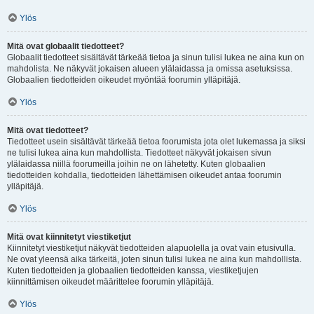
Ylös
Mitä ovat globaalit tiedotteet?
Globaalit tiedotteet sisältävät tärkeää tietoa ja sinun tulisi lukea ne aina kun on
mahdolista. Ne näkyvät jokaisen alueen ylälaidassa ja omissa asetuksissa.
Globaalien tiedotteiden oikeudet myöntää foorumin ylläpitäjä.
Ylös
Mitä ovat tiedotteet?
Tiedotteet usein sisältävät tärkeää tietoa foorumista jota olet lukemassa ja siksi
ne tulisi lukea aina kun mahdollista. Tiedotteet näkyvät jokaisen sivun
ylälaidassa niillä foorumeilla joihin ne on lähetetty. Kuten globaalien
tiedotteiden kohdalla, tiedotteiden lähettämisen oikeudet antaa foorumin
ylläpitäjä.
Ylös
Mitä ovat kiinnitetyt viestiketjut
Kiinnitetyt viestiketjut näkyvät tiedotteiden alapuolella ja ovat vain etusivulla.
Ne ovat yleensä aika tärkeitä, joten sinun tulisi lukea ne aina kun mahdollista.
Kuten tiedotteiden ja globaalien tiedotteiden kanssa, viestiketjujen
kiinnittämisen oikeudet määrittelee foorumin ylläpitäjä.
Ylös