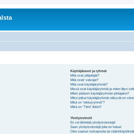
lsta
Käyttäjätasot ja ryhmät
Mitä ovat ylläpitäjät?
Mitä ovatr valvojat?
Mitä ovat käyttäjäryhmät?
Missä ovat käyttäjäryhmät ja miten liityn sel
Miten pääsen käyttäjäryhmän johtajaksi?
Miksi jotkut käyttäjäryhmät näkyvät eri värei
Mikä on “oletusryhmä”?
Mikä on “Tiimi” linkki?
Yksityisviestit
En voi lähettää yksityisviestejä!
Saan yksityisviestejä joita en halua!
Olen saanut roskapostia tai väärinkäytöksiä s