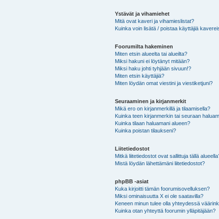
Ystävät ja vihamiehet
Mitä ovat kaveri ja vihamieslistat?
Kuinka voin lisätä / poistaa käyttäjiä kaverei
Foorumilta hakeminen
Miten etsin alueelta tai alueilta?
Miksi hakuni ei löytänyt mitään?
Miksi haku johti tyhjään sivuun!?
Miten etsin käyttäjiä?
Miten löydän omat viestini ja viestiketjuni?
Seuraaminen ja kirjanmerkit
Mikä ero on kirjanmerkillä ja tilaamisella?
Kuinka teen kirjanmerkin tai seuraan haluam
Kuinka tilaan haluamani alueen?
Kuinka poistan tilaukseni?
Liitetiedostot
Mitkä liitetiedostot ovat sallittuja tällä alueell
Mistä löydän lähettämäni liitetiedostot?
phpBB -asiat
Kuka kirjoitti tämän foorumisovelluksen?
Miksi ominaisuutta X ei ole saatavilla?
Keneen minun tulee olla yhteydessä väärinkäy
Kuinka otan yhteyttä foorumin ylläpitäjään?