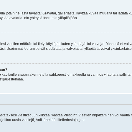
mällä jotain neljästä tavasta: Gravatar, galleriasta, käyttää kuvaa muualta tai ladata
äyttää avataria, ota yhteyttä foorumin ylläpitäjään.
iesi viestien määrän tai tietyt käyttäjät, kuten ylläpitäjät tai valvojat. Yleensä et vo
i. Useimmat foorumit eivät siedä tätä ja valvojat tai ylläpitäjät voivat yksinkertaise
aan?
le käyttäjille sisäänrakennetulla sähköpostilomakkeella ja vain jos ylläpitäjä sallii
stijärjestelmää.
stataksesi viestiketjuun klikkaa "Vastaa Viestiin". Viestien kirjoittaminen voi vaatia
joittaa uusia viestejä, Voit lähettää liitetiedostoja, jne.