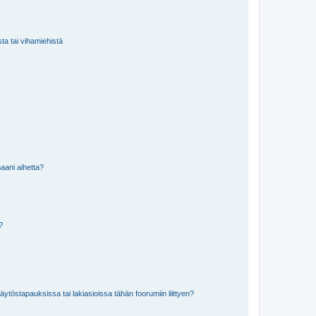
sta tai vihamiehistä
aani aihetta?
a?
töstapauksissa tai lakiasioissa tähän foorumiin liittyen?