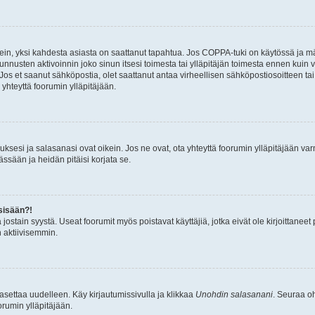
ein, yksi kahdesta asiasta on saattanut tapahtua. Jos COPPA-tuki on käytössä ja määri
nnusten aktivoinnin joko sinun itsesi toimesta tai ylläpitäjän toimesta ennen kuin vo
. Jos et saanut sähköpostia, olet saattanut antaa virheellisen sähköpostiosoitteen t
 yhteyttä foorumin ylläpitäjään.
sesi ja salasanasi ovat oikein. Jos ne ovat, ota yhteyttä foorumin ylläpitäjään varmi
ssään ja heidän pitäisi korjata se.
sisään?!
stä jostain syystä. Useat foorumit myös poistavat käyttäjiä, jotka eivät ole kirjoitta
n aktiivisemmin.
asettaa uudelleen. Käy kirjautumissivulla ja klikkaa
Unohdin salasanani
. Seuraa oh
rumin ylläpitäjään.