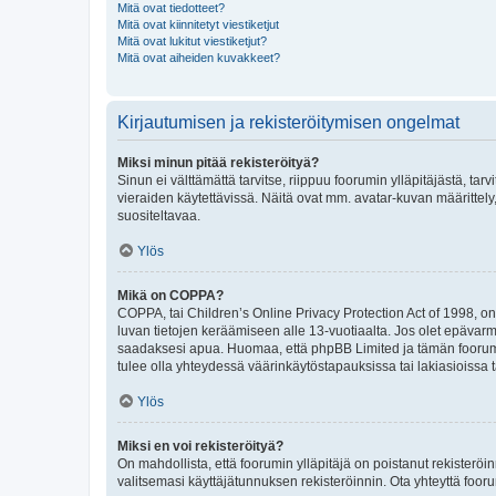
Mitä ovat tiedotteet?
Mitä ovat kiinnitetyt viestiketjut
Mitä ovat lukitut viestiketjut?
Mitä ovat aiheiden kuvakkeet?
Kirjautumisen ja rekisteröitymisen ongelmat
Miksi minun pitää rekisteröityä?
Sinun ei välttämättä tarvitse, riippuu foorumin ylläpitäjästä, tar
vieraiden käytettävissä. Näitä ovat mm. avatar-kuvan määrittely,
suositeltavaa.
Ylös
Mikä on COPPA?
COPPA, tai Children’s Online Privacy Protection Act of 1998, on y
luvan tietojen keräämiseen alle 13-vuotiaalta. Jos olet epävarm
saadaksesi apua. Huomaa, että phpBB Limited ja tämän foorumin
tulee olla yhteydessä väärinkäytöstapauksissa tai lakiasioissa t
Ylös
Miksi en voi rekisteröityä?
On mahdollista, että foorumin ylläpitäjä on poistanut rekisteröin
valitsemasi käyttäjätunnuksen rekisteröinnin. Ota yhteyttä foor