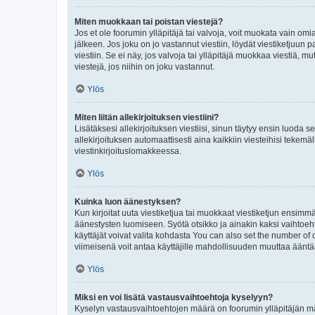
Miten muokkaan tai poistan viestejä?
Jos et ole foorumin ylläpitäjä tai valvoja, voit muokata vain om
jälkeen. Jos joku on jo vastannut viestiin, löydät viestiketjuu
viestiin. Se ei näy, jos valvoja tai ylläpitäjä muokkaa viestiä,
viestejä, jos niihin on joku vastannut.
Ylös
Miten liitän allekirjoituksen viestiini?
Lisätäksesi allekirjoituksen viestiisi, sinun täytyy ensin luoda s
allekirjoituksen automaattisesti aina kaikkiin viesteihisi tekemäl
viestinkirjoituslomakkeessa.
Ylös
Kuinka luon äänestyksen?
Kun kirjoitat uuta viestiketjua tai muokkaat viestiketjun ensimmäi
äänestysten luomiseen. Syötä otsikko ja ainakin kaksi vaihtoehto
käyttäjät voivat valita kohdasta You can also set the number of
viimeisenä voit antaa käyttäjille mahdollisuuden muuttaa ääntä
Ylös
Miksi en voi lisätä vastausvaihtoehtoja kyselyyn?
Kyselyn vastausvaihtoehtojen määrä on foorumin ylläpitäjän määr