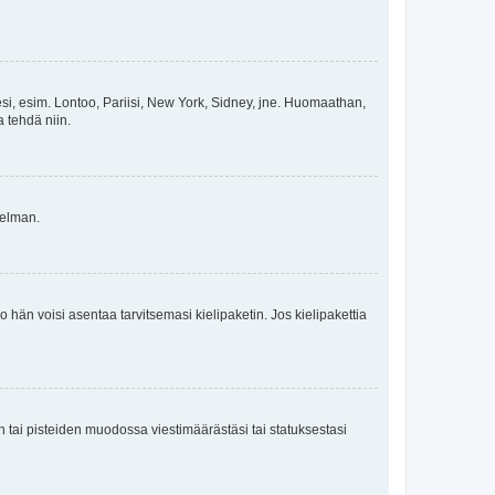
esi, esim. Lontoo, Pariisi, New York, Sidney, jne. Huomaathan,
a tehdä niin.
gelman.
ko hän voisi asentaa tarvitsemasi kielipaketin. Jos kielipakettia
en tai pisteiden muodossa viestimäärästäsi tai statuksestasi