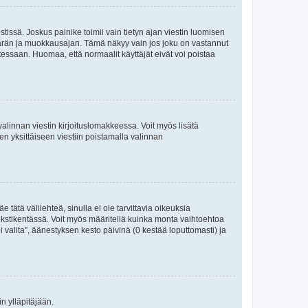
tissä. Joskus painike toimii vain tietyn ajan viestin luomisen
umäärän ja muokkausajan. Tämä näkyy vain jos joku on vastannut
tessaan. Huomaa, että normaalit käyttäjät eivät voi poistaa
valinnan viestin kirjoituslomakkeessa. Voit myös lisätä
isen yksittäiseen viestiin poistamalla valinnan
 tätä välilehteä, sinulla ei ole tarvittavia oikeuksia
 tekstikentässä. Voit myös määritellä kuinka monta vaihtoehtoa
 valita”, äänestyksen kesto päivinä (0 kestää loputtomasti) ja
n ylläpitäjään.