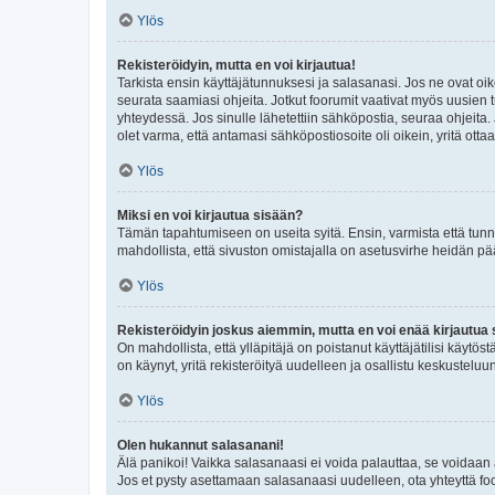
Ylös
Rekisteröidyin, mutta en voi kirjautua!
Tarkista ensin käyttäjätunnuksesi ja salasanasi. Jos ne ovat oik
seurata saamiasi ohjeita. Jotkut foorumit vaativat myös uusien tu
yhteydessä. Jos sinulle lähetettiin sähköpostia, seuraa ohjeita
olet varma, että antamasi sähköpostiosoite oli oikein, yritä ottaa
Ylös
Miksi en voi kirjautua sisään?
Tämän tapahtumiseen on useita syitä. Ensin, varmista että tunnuk
mahdollista, että sivuston omistajalla on asetusvirhe heidän pää
Ylös
Rekisteröidyin joskus aiemmin, mutta en voi enää kirjautua 
On mahdollista, että ylläpitäjä on poistanut käyttäjätilisi käytö
on käynyt, yritä rekisteröityä uudelleen ja osallistu keskusteluu
Ylös
Olen hukannut salasanani!
Älä panikoi! Vaikka salasanaasi ei voida palauttaa, se voidaan 
Jos et pysty asettamaan salasanaasi uudelleen, ota yhteyttä foo