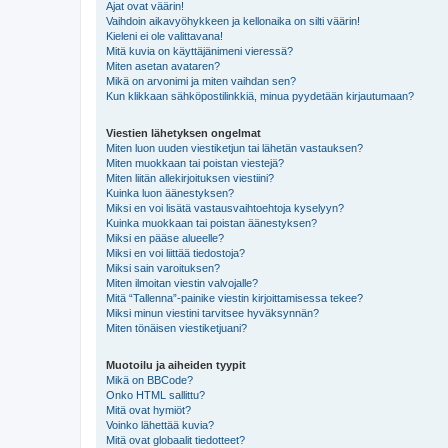
Ajat ovat väärin!
Vaihdoin aikavyöhykkeen ja kellonaika on silti väärin!
Kieleni ei ole valittavana!
Mitä kuvia on käyttäjänimeni vieressä?
Miten asetan avataren?
Mikä on arvonimi ja miten vaihdan sen?
Kun klikkaan sähköpostilinkkiä, minua pyydetään kirjautumaan?
Viestien lähetyksen ongelmat
Miten luon uuden viestiketjun tai lähetän vastauksen?
Miten muokkaan tai poistan viestejä?
Miten liitän allekirjoituksen viestiini?
Kuinka luon äänestyksen?
Miksi en voi lisätä vastausvaihtoehtoja kyselyyn?
Kuinka muokkaan tai poistan äänestyksen?
Miksi en pääse alueelle?
Miksi en voi liittää tiedostoja?
Miksi sain varoituksen?
Miten ilmoitan viestin valvojalle?
Mitä “Tallenna”-painike viestin kirjoittamisessa tekee?
Miksi minun viestini tarvitsee hyväksynnän?
Miten tönäisen viestiketjuani?
Muotoilu ja aiheiden tyypit
Mikä on BBCode?
Onko HTML sallittu?
Mitä ovat hymiöt?
Voinko lähettää kuvia?
Mitä ovat globaalit tiedotteet?