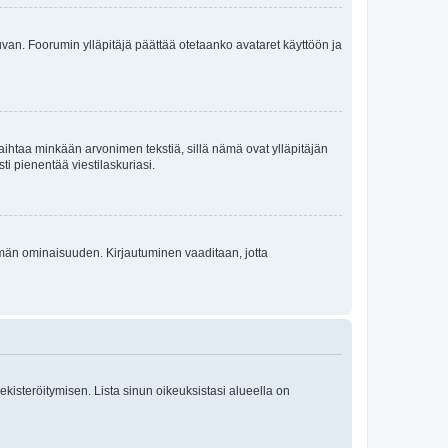
 kuvan. Foorumin ylläpitäjä päättää otetaanko avataret käyttöön ja
i vaihtaa minkään arvonimen tekstiä, sillä nämä ovat ylläpitäjän
sti pienentää viestilaskuriasi.
 tämän ominaisuuden. Kirjautuminen vaaditaan, jotta
 rekisteröitymisen. Lista sinun oikeuksistasi alueella on