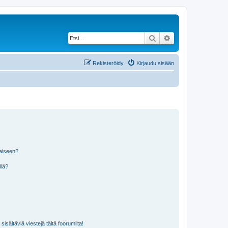
Etsi
Tarkennettu haku
Rekisteröidy
Kirjaudu sisään
laiseen?
llä?
isältäviä viestejä tältä foorumilta!