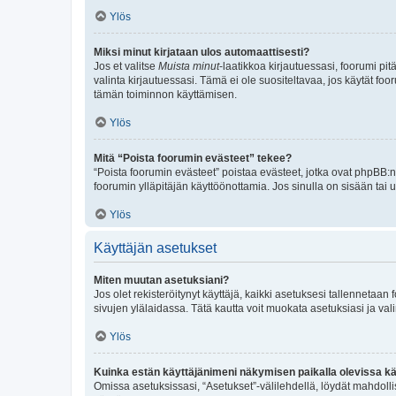
Ylös
Miksi minut kirjataan ulos automaattisesti?
Jos et valitse
Muista minut
-laatikkoa kirjautuessasi, foorumi pi
valinta kirjautuessasi. Tämä ei ole suositeltavaa, jos käytät foo
tämän toiminnon käyttämisen.
Ylös
Mitä “Poista foorumin evästeet” tekee?
“Poista foorumin evästeet” poistaa evästeet, jotka ovat phpBB:n 
foorumin ylläpitäjän käyttöönottamia. Jos sinulla on sisään ta
Ylös
Käyttäjän asetukset
Miten muutan asetuksiani?
Jos olet rekisteröitynyt käyttäjä, kaikki asetuksesi tallennetaa
sivujen ylälaidassa. Tätä kautta voit muokata asetuksiasi ja vali
Ylös
Kuinka estän käyttäjänimeni näkymisen paikalla olevissa kä
Omissa asetuksissasi, “Asetukset”-välilehdellä, löydät mahdoll