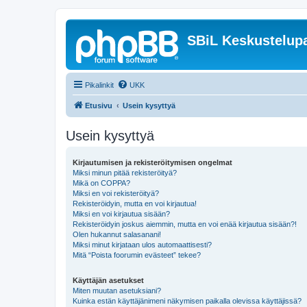
SBiL Keskustelupa
Pikalinkit
UKK
Etusivu
Usein kysyttyä
Usein kysyttyä
Kirjautumisen ja rekisteröitymisen ongelmat
Miksi minun pitää rekisteröityä?
Mikä on COPPA?
Miksi en voi rekisteröityä?
Rekisteröidyin, mutta en voi kirjautua!
Miksi en voi kirjautua sisään?
Rekisteröidyin joskus aiemmin, mutta en voi enää kirjautua sisään?!
Olen hukannut salasanani!
Miksi minut kirjataan ulos automaattisesti?
Mitä “Poista foorumin evästeet” tekee?
Käyttäjän asetukset
Miten muutan asetuksiani?
Kuinka estän käyttäjänimeni näkymisen paikalla olevissa käyttäjissä?