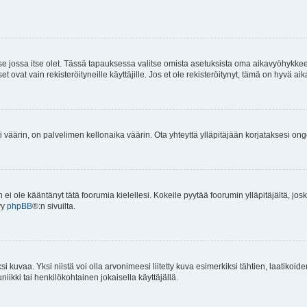
 se jossa itse olet. Tässä tapauksessa valitse omista asetuksista oma aikavyöhykke
vat vain rekisteröityneille käyttäjille. Jos et ole rekisteröitynyt, tämä on hyvä aik
i väärin, on palvelimen kellonaika väärin. Ota yhteyttä ylläpitäjään korjataksesi on
an ei ole kääntänyt tätä foorumia kielellesi. Kokeile pyytää foorumin ylläpitäjältä, jos
yy
phpBB
®:n sivuilta.
 kuvaa. Yksi niistä voi olla arvonimeesi liitetty kuva esimerkiksi tähtien, laatikoid
iikki tai henkilökohtainen jokaisella käyttäjällä.