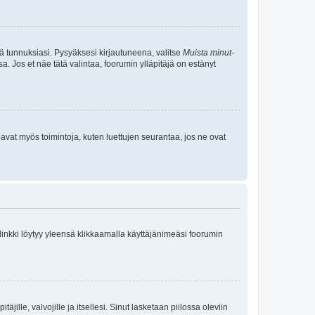
tä tunnuksiasi. Pysyäksesi kirjautuneena, valitse
Muista minut
-
sa. Jos et näe tätä valintaa, foorumin ylläpitäjä on estänyt
oavat myös toimintoja, kuten luettujen seurantaa, jos ne ovat
 linkki löytyy yleensä klikkaamalla käyttäjänimeäsi foorumin
äjille, valvojille ja itsellesi. Sinut lasketaan piilossa oleviin