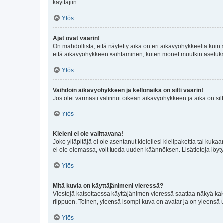
käyttäjiin.
Ylös
Ajat ovat väärin!
On mahdollista, että näytetty aika on eri aikavyöhykkeeltä kuin
että aikavyöhykkeen vaihtaminen, kuten monet muutkin asetukset o
Ylös
Vaihdoin aikavyöhykkeen ja kellonaika on silti väärin!
Jos olet varmasti valinnut oikean aikavyöhykkeen ja aika on silt
Ylös
Kieleni ei ole valittavana!
Joko ylläpitäjä ei ole asentanut kielellesi kielipakettia tai kuka
ei ole olemassa, voit luoda uuden käännöksen. Lisätietoja löyt
Ylös
Mitä kuvia on käyttäjänimeni vieressä?
Viestejä katsottaessa käyttäjänimen vieressä saattaa näkyä kaksi
riippuen. Toinen, yleensä isompi kuva on avatar ja on yleensä un
Ylös