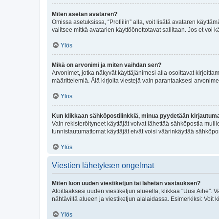
Miten asetan avataren?
Omissa asetuksissa, “Profiilin” alla, voit lisätä avataren käyttä
valitsee mitkä avatarien käyttöönottotavat sallitaan. Jos et voi k
Ylös
Mikä on arvonimi ja miten vaihdan sen?
Arvonimet, jotka näkyvät käyttäjänimesi alla osoittavat kirjoittam
määrittelemiä. Älä kirjoita viestejä vain parantaaksesi arvonimeäs
Ylös
Kun klikkaan sähköpostilinkkiä, minua pyydetään kirjautum
Vain rekisteröityneet käyttäjät voivat lähettää sähköpostia muil
tunnistautumattomat käyttäjät eivät voisi väärinkäyttää sähköpo
Ylös
Viestien lähetyksen ongelmat
Miten luon uuden viestiketjun tai lähetän vastauksen?
Aloittaaksesi uuden viestiketjun alueella, klikkaa "Uusi Aihe". Va
nähtävillä alueen ja viestiketjun alalaidassa. Esimerkiksi: Voit kir
Ylös