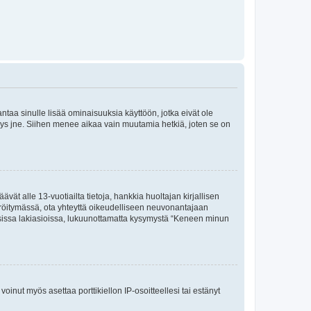
 antaa sinulle lisää ominaisuuksia käyttöön, jotka eivät ole
enyys jne. Siihen menee aikaa vain muutamia hetkiä, joten se on
vät alle 13-vuotiailta tietoja, hankkia huoltajan kirjallisen
teröitymässä, ota yhteyttä oikeudelliseen neuvonantajaan
isissa lakiasioissa, lukuunottamatta kysymystä “Keneen minun
oinut myös asettaa porttikiellon IP-osoitteellesi tai estänyt