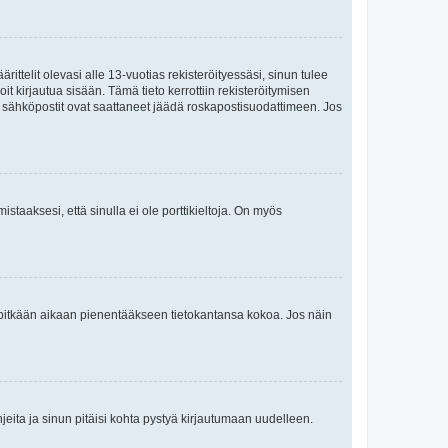
ttelit olevasi alle 13-vuotias rekisteröityessäsi, sinun tulee
it kirjautua sisään. Tämä tieto kerrottiin rekisteröitymisen
ai sähköpostit ovat saattaneet jäädä roskapostisuodattimeen. Jos
staaksesi, että sinulla ei ole porttikieltoja. On myös
neet pitkään aikaan pienentääkseen tietokantansa kokoa. Jos näin
jeita ja sinun pitäisi kohta pystyä kirjautumaan uudelleen.