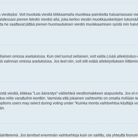
ia viestejäsi. Voit muokata viestiä klikkaamalla muokkaa-painiketta haluamassasi vies
n palatessasi pienen tekstin viestisi alla, joka kertoo viestin muokkauskertojen luk
 mutta he saattavat jättää pienen huomautuksen viestin muokkaamisen syistä niin halu
ellainen omissa asetuksissa. Kun olet luonut sellaisen, voit valita
Lisää allekirjoitus
-
lä valinnan omissa asetuksissa. Jos teet niin, voit silti estää allekirjoituksen liittäm
stä viestiä, klikkaa "Luo äänestys"-välilehteä viestilomakkeen alapuolella. Jos et näe
a niille varattuihin kenttiin. Varmista että jokainen vaihtoehto on omalla rivillään
 options users may select during voting under “Kuinka monta vaihtoehtoa käyttäjä voi
än.
ittelemä. Jos tarvitset enemmän vaihtoehtoja kuin on sallittu, ota yhteyttä foorumi