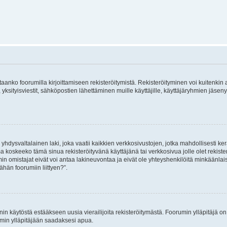
vitaanko foorumilla kirjoittamiseen rekisteröitymistä. Rekisteröityminen voi kuitenkin
 yksityisviestit, sähköpostien lähettäminen muille käyttäjille, käyttäjäryhmien jäs
hdysvaltalainen laki, joka vaatii kaikkien verkkosivustojen, jotka mahdollisesti kerää
a koskeeko tämä sinua rekisteröityvänä käyttäjänä tai verkkosivua jolle olet rekis
 omistajat eivät voi antaa lakineuvontaa ja eivät ole yhteyshenkilöitä minkäänla
ähän foorumiin liittyen?”.
nin käytöstä estääkseen uusia vierailijoita rekisteröitymästä. Foorumin ylläpitäjä on v
umin ylläpitäjään saadaksesi apua.