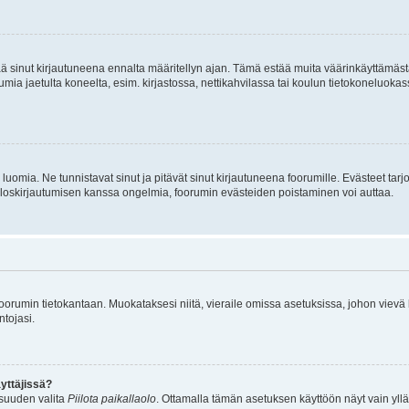
tää sinut kirjautuneena ennalta määritellyn ajan. Tämä estää muita väärinkäyttämäs
rumia jaetulta koneelta, esim. kirjastossa, nettikahvilassa tai koulun tietokoneluokas
luomia. Ne tunnistavat sinut ja pitävät sinut kirjautuneena foorumille. Evästeet tarj
i uloskirjautumisen kanssa ongelmia, foorumin evästeiden poistaminen voi auttaa.
n foorumin tietokantaan. Muokataksesi niitä, vieraile omissa asetuksissa, johon vievä
ntojasi.
yttäjissä?
isuuden valita
Piilota paikallaolo
. Ottamalla tämän asetuksen käyttöön näyt vain ylläpit