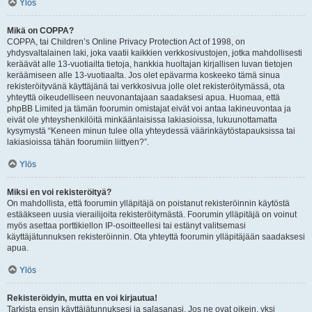
Ylös
Mikä on COPPA?
COPPA, tai Children’s Online Privacy Protection Act of 1998, on
yhdysvaltalainen laki, joka vaatii kaikkien verkkosivustojen, jotka mahdollisesti
keräävät alle 13-vuotiailta tietoja, hankkia huoltajan kirjallisen luvan tietojen
keräämiseen alle 13-vuotiaalta. Jos olet epävarma koskeeko tämä sinua
rekisteröityvänä käyttäjänä tai verkkosivua jolle olet rekisteröitymässä, ota
yhteyttä oikeudelliseen neuvonantajaan saadaksesi apua. Huomaa, että
phpBB Limited ja tämän foorumin omistajat eivät voi antaa lakineuvontaa ja
eivät ole yhteyshenkilöitä minkäänlaisissa lakiasioissa, lukuunottamatta
kysymystä “Keneen minun tulee olla yhteydessä väärinkäytöstapauksissa tai
lakiasioissa tähän foorumiin liittyen?”.
Ylös
Miksi en voi rekisteröityä?
On mahdollista, että foorumin ylläpitäjä on poistanut rekisteröinnin käytöstä
estääkseen uusia vierailijoita rekisteröitymästä. Foorumin ylläpitäjä on voinut
myös asettaa porttikiellon IP-osoitteellesi tai estänyt valitsemasi
käyttäjätunnuksen rekisteröinnin. Ota yhteyttä foorumin ylläpitäjään saadaksesi
apua.
Ylös
Rekisteröidyin, mutta en voi kirjautua!
Tarkista ensin käyttäjätunnuksesi ja salasanasi. Jos ne ovat oikein, yksi