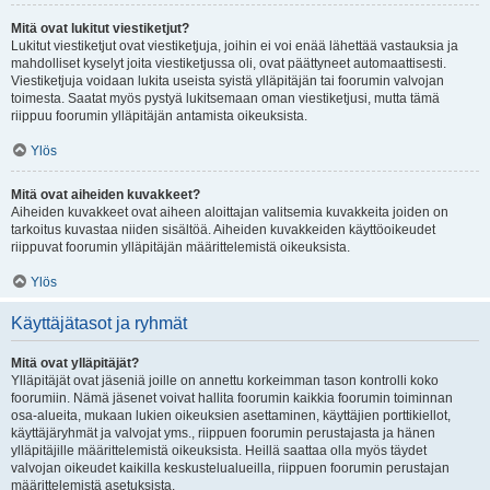
Mitä ovat lukitut viestiketjut?
Lukitut viestiketjut ovat viestiketjuja, joihin ei voi enää lähettää vastauksia ja
mahdolliset kyselyt joita viestiketjussa oli, ovat päättyneet automaattisesti.
Viestiketjuja voidaan lukita useista syistä ylläpitäjän tai foorumin valvojan
toimesta. Saatat myös pystyä lukitsemaan oman viestiketjusi, mutta tämä
riippuu foorumin ylläpitäjän antamista oikeuksista.
Ylös
Mitä ovat aiheiden kuvakkeet?
Aiheiden kuvakkeet ovat aiheen aloittajan valitsemia kuvakkeita joiden on
tarkoitus kuvastaa niiden sisältöä. Aiheiden kuvakkeiden käyttöoikeudet
riippuvat foorumin ylläpitäjän määrittelemistä oikeuksista.
Ylös
Käyttäjätasot ja ryhmät
Mitä ovat ylläpitäjät?
Ylläpitäjät ovat jäseniä joille on annettu korkeimman tason kontrolli koko
foorumiin. Nämä jäsenet voivat hallita foorumin kaikkia foorumin toiminnan
osa-alueita, mukaan lukien oikeuksien asettaminen, käyttäjien porttikiellot,
käyttäjäryhmät ja valvojat yms., riippuen foorumin perustajasta ja hänen
ylläpitäjille määrittelemistä oikeuksista. Heillä saattaa olla myös täydet
valvojan oikeudet kaikilla keskustelualueilla, riippuen foorumin perustajan
määrittelemistä asetuksista.