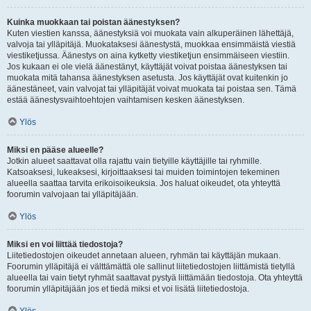
Kuinka muokkaan tai poistan äänestyksen?
Kuten viestien kanssa, äänestyksiä voi muokata vain alkuperäinen lähettäjä,
valvoja tai ylläpitäjä. Muokataksesi äänestystä, muokkaa ensimmäistä viestiä
viestiketjussa. Äänestys on aina kytketty viestiketjun ensimmäiseen viestiin.
Jos kukaan ei ole vielä äänestänyt, käyttäjät voivat poistaa äänestyksen tai
muokata mitä tahansa äänestyksen asetusta. Jos käyttäjät ovat kuitenkin jo
äänestäneet, vain valvojat tai ylläpitäjät voivat muokata tai poistaa sen. Tämä
estää äänestysvaihtoehtojen vaihtamisen kesken äänestyksen.
Ylös
Miksi en pääse alueelle?
Jotkin alueet saattavat olla rajattu vain tietyille käyttäjille tai ryhmille.
Katsoaksesi, lukeaksesi, kirjoittaaksesi tai muiden toimintojen tekeminen
alueella saattaa tarvita erikoisoikeuksia. Jos haluat oikeudet, ota yhteyttä
foorumin valvojaan tai ylläpitäjään.
Ylös
Miksi en voi liittää tiedostoja?
Liitetiedostojen oikeudet annetaan alueen, ryhmän tai käyttäjän mukaan.
Foorumin ylläpitäjä ei välttämättä ole sallinut liitetiedostojen liittämistä tietyllä
alueella tai vain tietyt ryhmät saattavat pystyä liittämään tiedostoja. Ota yhteyttä
foorumin ylläpitäjään jos et tiedä miksi et voi lisätä liitetiedostoja.