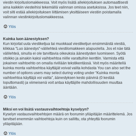
viestin kirjoituslomakkeessa. Voit myös lisätä allekirjoituksen automaattisesti
aina kaikkiin viesteihisi tekemällä valinnan omissa asetuksissa. Jos teet niin,
voit silti estää allekirjoituksen liittämisen yksittäiseen viestiin poistamalla
valinnan viestinkirjoituslomakkeessa.
Ylös
Kuinka luon äänestyksen?
Kun kirjoitat uuta viestiketjua tai muokkaat viestiketjun ensimmäistä viestiä,
klikkaa "Luo äänestys"-välilehteä viestilomakkeen alapuolella. Jos et näe tätä
välilehteä, sinulla ei ole tarvittavia oikeuksia äänestysten luomiseen. Syötä
otsikko ja ainakin kaksi vaihtoehtoa niille varattuihin kenttiin. Varmista että
jokainen vaihtoehto on omalla rivillään tekstikentässä. Voit myös määritellä
kuinka monta vaihtoehtoa käyttäjät voivat valita kohdasta You can also set the
number of options users may select during voting under “Kuinka monta
vaihtoehtoa käyttäjä voi valita”, äänestyksen kesto päivinä (0 kestää
loputtomasti) ja viimeisenä voit antaa käyttäjille mahdollisuuden muuttaa
ääntään.
Ylös
Miksi en voi lisätä vastausvaihtoehtoja kyselyyn?
Kyselyn vastausvaihtoehtojen määrä on foorumin ylläpitäjän määrittelemä. Jos
tarvitset enemmän vaihtoehtoja kuin on sallittu, ota yhteyttä foorumin
ylläpitäjään.
Ylös