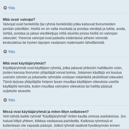
Ylös
Mitä ovatr valvojat?
Valvojat ovat henkilöitä (tai ryhmä henkilöitä) jotka katsovat foorumeiden
perään päivittäin. Heillä on on valta muokata ja poistaa viestejä ja lukita, avata,
siirtää, poistaa ja jakaa viestiketjuja niillä alueilla joissa heillä on valvojan
oikeudet. Yleensä valvojat ovat paikalla estämässä aiheen vierestä
keskustelua tai hyvien tapojen vastaisen materiaalin lähettämistä.
Ylös
Mitä ovat käyttäjäryhmät?
Käyttäjäryhmät ovat käyttäjien ryhmiä, jotka jakavat yhteisön hallittaviin osiin,
joiden kanssa foorumin ylläpitäjät voivat toimia. Jokainen käyttäjä voi kuulua
useisiin ryhmiin ja jokaiselle ryhmälle voidaan määritellä yksilölliset oikeudet.
Tämä tarjoaa ylläpitäjille helpon tavan muuttaa käyttäjien oikeuksia useille
käyttäjille kerralla, kuten muuttaa valvojien oikeuksia tai hallita pääsyä
suljetulle alueelle.
Ylös
Missä ovat käyttäjäryhmät ja miten liityn sellaiseen?
Voit nähdä kaikki ryhmät “Käyttäjäryhmät”-linkin kautta omissa asetuksissa. Jos
haluat liittyä yhteen, klikkaa vastaavaa painiketta. Kaikissa ryhmissä ei
kuitenkaan ole vapaata pääsyä. Jotkut ryhmät vaativat hyväksynnän ennen