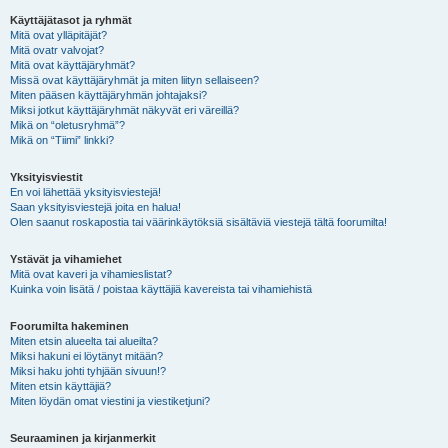
Käyttäjätasot ja ryhmät
Mitä ovat ylläpitäjät?
Mitä ovatr valvojat?
Mitä ovat käyttäjäryhmät?
Missä ovat käyttäjäryhmät ja miten liityn sellaiseen?
Miten pääsen käyttäjäryhmän johtajaksi?
Miksi jotkut käyttäjäryhmät näkyvät eri väreillä?
Mikä on “oletusryhmä”?
Mikä on “Tiimi” linkki?
Yksityisviestit
En voi lähettää yksityisviestejä!
Saan yksityisviestejä joita en halua!
Olen saanut roskapostia tai väärinkäytöksiä sisältäviä viestejä tältä foorumilta!
Ystävät ja vihamiehet
Mitä ovat kaveri ja vihamieslistat?
Kuinka voin lisätä / poistaa käyttäjiä kavereista tai vihamiehistä
Foorumilta hakeminen
Miten etsin alueelta tai alueilta?
Miksi hakuni ei löytänyt mitään?
Miksi haku johti tyhjään sivuun!?
Miten etsin käyttäjiä?
Miten löydän omat viestini ja viestiketjuni?
Seuraaminen ja kirjanmerkit