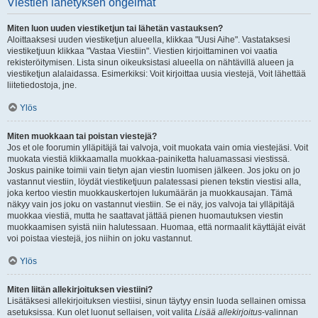
Viestien lähetyksen ongelmat
Miten luon uuden viestiketjun tai lähetän vastauksen?
Aloittaaksesi uuden viestiketjun alueella, klikkaa "Uusi Aihe". Vastataksesi
viestiketjuun klikkaa "Vastaa Viestiin". Viestien kirjoittaminen voi vaatia
rekisteröitymisen. Lista sinun oikeuksistasi alueella on nähtävillä alueen ja
viestiketjun alalaidassa. Esimerkiksi: Voit kirjoittaa uusia viestejä, Voit lähettää
liitetiedostoja, jne.
Ylös
Miten muokkaan tai poistan viestejä?
Jos et ole foorumin ylläpitäjä tai valvoja, voit muokata vain omia viestejäsi. Voit
muokata viestiä klikkaamalla muokkaa-painiketta haluamassasi viestissä.
Joskus painike toimii vain tietyn ajan viestin luomisen jälkeen. Jos joku on jo
vastannut viestiin, löydät viestiketjuun palatessasi pienen tekstin viestisi alla,
joka kertoo viestin muokkauskertojen lukumäärän ja muokkausajan. Tämä
näkyy vain jos joku on vastannut viestiin. Se ei näy, jos valvoja tai ylläpitäjä
muokkaa viestiä, mutta he saattavat jättää pienen huomautuksen viestin
muokkaamisen syistä niin halutessaan. Huomaa, että normaalit käyttäjät eivät
voi poistaa viestejä, jos niihin on joku vastannut.
Ylös
Miten liitän allekirjoituksen viestiini?
Lisätäksesi allekirjoituksen viestiisi, sinun täytyy ensin luoda sellainen omissa
asetuksissa. Kun olet luonut sellaisen, voit valita
Lisää allekirjoitus
-valinnan