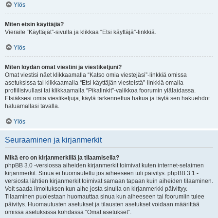
Ylös
Miten etsin käyttäjiä?
Vieraile “Käyttäjät”-sivulla ja klikkaa “Etsi käyttäjä”-linkkiä.
Ylös
Miten löydän omat viestini ja viestiketjuni?
Omat viestisi näet klikkaamalla “Katso omia viestejäsi”-linkkiä omissa
asetuksissa tai klikkaamalla “Etsi käyttäjän viesteistä”-linkkiä omalla
profiilisivullasi tai klikkaamalla “Pikalinkit”-valikkoa foorumin ylälaidassa.
Etsiäksesi omia viestiketjuja, käytä tarkennettua hakua ja täytä sen hakuehdot
haluamallasi tavalla.
Ylös
Seuraaminen ja kirjanmerkit
Mikä ero on kirjanmerkillä ja tilaamisella?
phpBB 3.0 -versiossa aiheiden kirjanmerkit toimivat kuten internet-selaimen
kirjanmerkit. Sinua ei huomautettu jos aiheeseen tuli päivitys. phpBB 3.1 -
versiosta lähtien kirjanmerkit toimivat samaan tapaan kuin aiheiden tilaaminen.
Voit saada ilmoituksen kun aihe josta sinulla on kirjanmerkki päivittyy.
Tilaaminen puolestaan huomauttaa sinua kun aiheeseen tai foorumiin tulee
päivitys. Huomautusten asetukset ja tilausten asetukset voidaan määrittää
omissa asetuksissa kohdassa “Omat asetukset”.