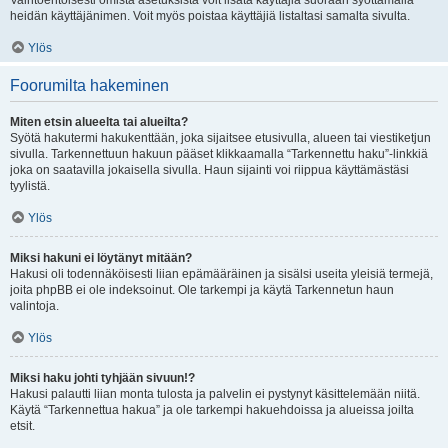
Vaihtoehtoisesti omista asetuksista voit lisätä käyttäjiä suoraan syöttämällä
heidän käyttäjänimen. Voit myös poistaa käyttäjiä listaltasi samalta sivulta.
Ylös
Foorumilta hakeminen
Miten etsin alueelta tai alueilta?
Syötä hakutermi hakukenttään, joka sijaitsee etusivulla, alueen tai viestiketjun
sivulla. Tarkennettuun hakuun pääset klikkaamalla “Tarkennettu haku”-linkkiä
joka on saatavilla jokaisella sivulla. Haun sijainti voi riippua käyttämästäsi
tyylistä.
Ylös
Miksi hakuni ei löytänyt mitään?
Hakusi oli todennäköisesti liian epämääräinen ja sisälsi useita yleisiä termejä,
joita phpBB ei ole indeksoinut. Ole tarkempi ja käytä Tarkennetun haun
valintoja.
Ylös
Miksi haku johti tyhjään sivuun!?
Hakusi palautti liian monta tulosta ja palvelin ei pystynyt käsittelemään niitä.
Käytä “Tarkennettua hakua” ja ole tarkempi hakuehdoissa ja alueissa joilta
etsit.