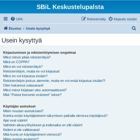
SBiL Keskustelupalsta
UKK
Rekisteröidy
Kirjaudu sisään
E
Etusivu
Usein kysyttyä
t
Usein kysyttyä
s
i
Kirjautumisen ja rekisteröitymisen ongelmat
Miksi minun pitää rekisteröityä?
Mikä on COPPA?
Miksi en voi rekisteröityä?
Rekisteröidyin, mutta en voi kirjautua!
Miksi en voi kirjautua sisään?
Rekisteröidyin joskus aiemmin, mutta en voi enää kirjautua sisään?!
Olen hukannut salasanani!
Miksi minut kirjataan ulos automaattisesti?
Mitä “Poista foorumin evästeet” tekee?
Käyttäjän asetukset
Miten muutan asetuksiani?
Kuinka estän käyttäjänimeni näkymisen paikalla olevissa käyttäjissä?
Ajat ovat väärin!
Vaihdoin aikavyöhykkeen ja kellonaika on silti väärin!
Kieleni ei ole valittavana!
Mitä kuvia on käyttäjänimeni vieressä?
Miten asetan avataren?