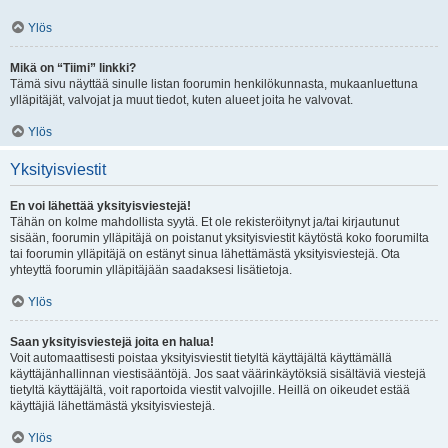
Ylös
Mikä on “Tiimi” linkki?
Tämä sivu näyttää sinulle listan foorumin henkilökunnasta, mukaanluettuna
ylläpitäjät, valvojat ja muut tiedot, kuten alueet joita he valvovat.
Ylös
Yksityisviestit
En voi lähettää yksityisviestejä!
Tähän on kolme mahdollista syytä. Et ole rekisteröitynyt ja/tai kirjautunut
sisään, foorumin ylläpitäjä on poistanut yksityisviestit käytöstä koko foorumilta
tai foorumin ylläpitäjä on estänyt sinua lähettämästä yksityisviestejä. Ota
yhteyttä foorumin ylläpitäjään saadaksesi lisätietoja.
Ylös
Saan yksityisviestejä joita en halua!
Voit automaattisesti poistaa yksityisviestit tietyltä käyttäjältä käyttämällä
käyttäjänhallinnan viestisääntöjä. Jos saat väärinkäytöksiä sisältäviä viestejä
tietyltä käyttäjältä, voit raportoida viestit valvojille. Heillä on oikeudet estää
käyttäjiä lähettämästä yksityisviestejä.
Ylös