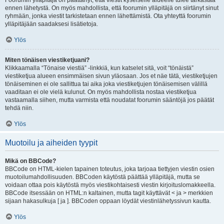
Foorumin ylläpitäjä on päättänyt, että viestit kyseiselle alueelle tulee tarkastaa
ennen lähetystä. On myös mahdollista, että foorumin ylläpitäjä on siirtänyt sinut
ryhmään, jonka viestit tarkistetaan ennen lähettämistä. Ota yhteyttä foorumin
ylläpitäjään saadaksesi lisätietoja.
Ylös
Miten tönäisen viestiketjuani?
Klikkaamalla “Tönaise viestiä” -linkkiä, kun katselet sitä, voit “tönäistä”
viestiketjua alueen ensimmäisen sivun yläosaan. Jos et näe tätä, viestiketjujen
tönäiseminen ei ole sallittua tai aika joka viestiketjujen tönäisemisen välillä
vaaditaan ei ole vielä kulunut. On myös mahdollista nostaa viestiketjua
vastaamalla siihen, mutta varmista että noudatat foorumin sääntöjä jos päätät
tehdä niin.
Ylös
Muotoilu ja aiheiden tyypit
Mikä on BBCode?
BBCode on HTML-kielen tapainen toteutus, joka tarjoaa tiettyjen viestin osien
muotoilumahdollisuuden. BBCoden käytöstä päättää ylläpitäjä, mutta se
voidaan ottaa pois käytöstä myös viestikohtaisesti viestin kirjoituslomakkeella.
BBCode itsessään on HTML:n kaltainen, mutta tagit käyttävät < ja > merkkien
sijaan hakasulkuja [ ja ]. BBCoden oppaan löydät viestinlähetyssivun kautta.
Ylös