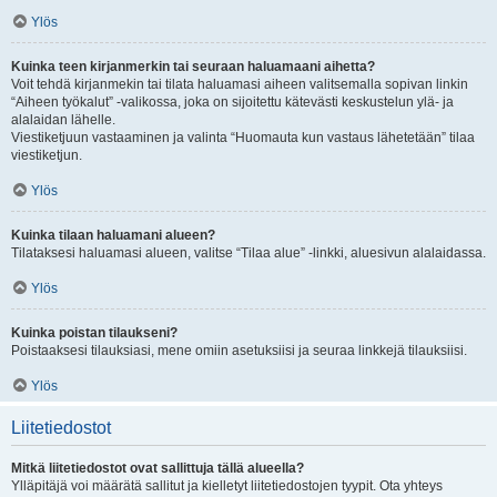
Ylös
Kuinka teen kirjanmerkin tai seuraan haluamaani aihetta?
Voit tehdä kirjanmekin tai tilata haluamasi aiheen valitsemalla sopivan linkin
“Aiheen työkalut” -valikossa, joka on sijoitettu kätevästi keskustelun ylä- ja
alalaidan lähelle.
Viestiketjuun vastaaminen ja valinta “Huomauta kun vastaus lähetetään” tilaa
viestiketjun.
Ylös
Kuinka tilaan haluamani alueen?
Tilataksesi haluamasi alueen, valitse “Tilaa alue” -linkki, aluesivun alalaidassa.
Ylös
Kuinka poistan tilaukseni?
Poistaaksesi tilauksiasi, mene omiin asetuksiisi ja seuraa linkkejä tilauksiisi.
Ylös
Liitetiedostot
Mitkä liitetiedostot ovat sallittuja tällä alueella?
Ylläpitäjä voi määrätä sallitut ja kielletyt liitetiedostojen tyypit. Ota yhteys