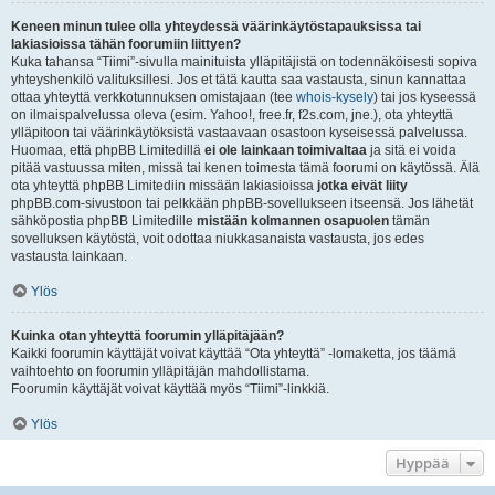
Keneen minun tulee olla yhteydessä väärinkäytöstapauksissa tai
lakiasioissa tähän foorumiin liittyen?
Kuka tahansa “Tiimi”-sivulla mainituista ylläpitäjistä on todennäköisesti sopiva
yhteyshenkilö valituksillesi. Jos et tätä kautta saa vastausta, sinun kannattaa
ottaa yhteyttä verkkotunnuksen omistajaan (tee
whois-kysely
) tai jos kyseessä
on ilmaispalvelussa oleva (esim. Yahoo!, free.fr, f2s.com, jne.), ota yhteyttä
ylläpitoon tai väärinkäytöksistä vastaavaan osastoon kyseisessä palvelussa.
Huomaa, että phpBB Limitedillä
ei ole lainkaan toimivaltaa
ja sitä ei voida
pitää vastuussa miten, missä tai kenen toimesta tämä foorumi on käytössä. Älä
ota yhteyttä phpBB Limitediin missään lakiasioissa
jotka eivät liity
phpBB.com-sivustoon tai pelkkään phpBB-sovellukseen itseensä. Jos lähetät
sähköpostia phpBB Limitedille
mistään kolmannen osapuolen
tämän
sovelluksen käytöstä, voit odottaa niukkasanaista vastausta, jos edes
vastausta lainkaan.
Ylös
Kuinka otan yhteyttä foorumin ylläpitäjään?
Kaikki foorumin käyttäjät voivat käyttää “Ota yhteyttä” -lomaketta, jos täämä
vaihtoehto on foorumin ylläpitäjän mahdollistama.
Foorumin käyttäjät voivat käyttää myös “Tiimi”-linkkiä.
Ylös
Hyppää