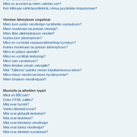
Mikä on arvonimi ja miten vaihdan sen?
Kun klikkaan sähköpostilinkkiä, minua pyydetään kirjautumaan?
Viestien lähetyksen ongelmat
Miten luon uuden viestiketjun tai lähetän vastauksen?
Miten muokkaan tai poistan viestejä?
Miten liitän allekirjoituksen viestiini?
Kuinka luon äänestyksen?
Miksi en voi lisätä vastausvaihtoehtoja kyselyyn?
Kuinka muokkaan tai poistan äänestyksen?
Miksi en pääse alueelle?
Miksi en voi liittää tiedostoja?
Miksi sain varoituksen?
Miten ilmoitan viestin valvojalle?
Mitä “Tallenna”-painike viestin kirjoittamisessa tekee?
Miksi minun viestini tarvitsee hyväksynnän?
Miten tönäisen viestiketjuani?
Muotoilu ja aiheiden tyypit
Mikä on BBCode?
Onko HTML sallittu?
Mitä ovat hymiöt?
Voinko lähettää kuvia?
Mitä ovat globaalit tiedotteet?
Mitä ovat tiedotteet?
Mitä ovat kiinnitetyt viestiketjut
Mitä ovat lukitut viestiketjut?
Mitä ovat aiheiden kuvakkeet?