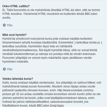
Onko HTML sallittu?
Ei. Tällä foorumilla ei ole mahdollista lähettää HTML:ää siten, että se toimisi
HTML-koodina. Yleisimmät HTML-muotoilut voi kuitenkin tehdä BBCoden
avulla.
Ylös
Mitä ovat hymiöt?
Hymiöt tai emoticonit ovat pieniä kuvia joita voidaan käyttää tunteiden
ilmaisemiseen lyhyitä koodeja käyttämällä. Esimerkiksi :) tarkoittaa iloista ja :(
tarkoittaa surullista. Hymiöiden täysi lista on nähtävillä
viestinlähetyslomakkeessa. Älä käytä hymiöitä liikaa, sillä ne voivat tehdä
viestistä lukukelvottoman ja valvoja voi poistaa niitä tai viestin kokonaan.
Foorumin ylläpitäjä on voinut myös määritellä rajan yksittäisen viestin
hymiöiden määrälle.
Ylös
Voinko lähettää kuvia?
Kyllä, kuvia voidaan käyttää viesteissäsi. Jos ylläpitäjä on sallinut liitteet, voit
mahdollisesti ladata kuvan foorumille. Muutoin sinun täytyy antaa osoite
julkisesti saatavilla olevaan kuvaan, esim. http://www.example.com/my-
picture.gif. Et voi antaa osoitetta omalla koneellasi oleviin kuviin (ellei se ole
yleinen palvelin) tai kuviin, jotka ovat käyttäjätunnistuksen takana, esim.
hotmail tai yahoo sähköpostilaatikot, salasanasuojatut sivustot, jne.
Näyttääksesi kuvan, käytä BBCoden [img]-tagia.