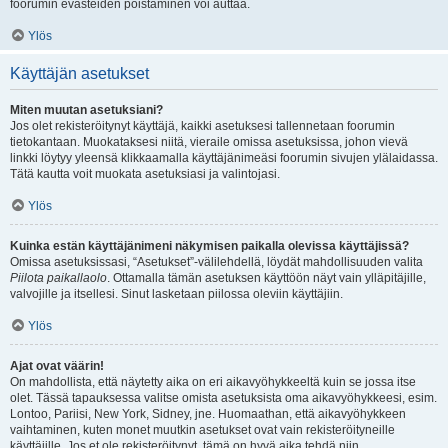
foorumin evästeiden poistaminen voi auttaa.
Ylös
Käyttäjän asetukset
Miten muutan asetuksiani?
Jos olet rekisteröitynyt käyttäjä, kaikki asetuksesi tallennetaan foorumin
tietokantaan. Muokataksesi niitä, vieraile omissa asetuksissa, johon vievä
linkki löytyy yleensä klikkaamalla käyttäjänimeäsi foorumin sivujen ylälaidassa.
Tätä kautta voit muokata asetuksiasi ja valintojasi.
Ylös
Kuinka estän käyttäjänimeni näkymisen paikalla olevissa käyttäjissä?
Omissa asetuksissasi, “Asetukset”-välilehdellä, löydät mahdollisuuden valita
Piilota paikallaolo
. Ottamalla tämän asetuksen käyttöön näyt vain ylläpitäjille,
valvojille ja itsellesi. Sinut lasketaan piilossa oleviin käyttäjiin.
Ylös
Ajat ovat väärin!
On mahdollista, että näytetty aika on eri aikavyöhykkeeltä kuin se jossa itse
olet. Tässä tapauksessa valitse omista asetuksista oma aikavyöhykkeesi, esim.
Lontoo, Pariisi, New York, Sidney, jne. Huomaathan, että aikavyöhykkeen
vaihtaminen, kuten monet muutkin asetukset ovat vain rekisteröityneille
käyttäjille. Jos et ole rekisteröitynyt, tämä on hyvä aika tehdä niin.