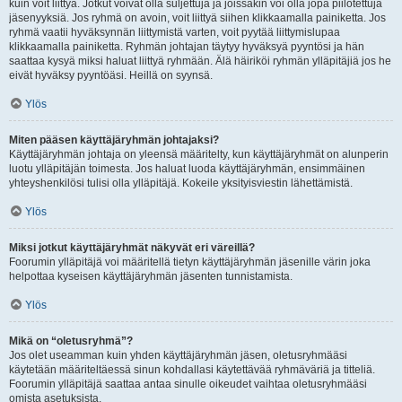
kuin voit liittyä. Jotkut voivat olla suljettuja ja joissakin voi olla jopa piilotettuja
jäsenyyksiä. Jos ryhmä on avoin, voit liittyä siihen klikkaamalla painiketta. Jos
ryhmä vaatii hyväksynnän liittymistä varten, voit pyytää liittymislupaa
klikkaamalla painiketta. Ryhmän johtajan täytyy hyväksyä pyyntösi ja hän
saattaa kysyä miksi haluat liittyä ryhmään. Älä häiriköi ryhmän ylläpitäjiä jos he
eivät hyväksy pyyntöäsi. Heillä on syynsä.
Ylös
Miten pääsen käyttäjäryhmän johtajaksi?
Käyttäjäryhmän johtaja on yleensä määritelty, kun käyttäjäryhmät on alunperin
luotu ylläpitäjän toimesta. Jos haluat luoda käyttäjäryhmän, ensimmäinen
yhteyshenkilösi tulisi olla ylläpitäjä. Kokeile yksityisviestin lähettämistä.
Ylös
Miksi jotkut käyttäjäryhmät näkyvät eri väreillä?
Foorumin ylläpitäjä voi määritellä tietyn käyttäjäryhmän jäsenille värin joka
helpottaa kyseisen käyttäjäryhmän jäsenten tunnistamista.
Ylös
Mikä on “oletusryhmä”?
Jos olet useamman kuin yhden käyttäjäryhmän jäsen, oletusryhmääsi
käytetään määriteltäessä sinun kohdallasi käytettävää ryhmäväriä ja titteliä.
Foorumin ylläpitäjä saattaa antaa sinulle oikeudet vaihtaa oletusryhmääsi
omista asetuksista.