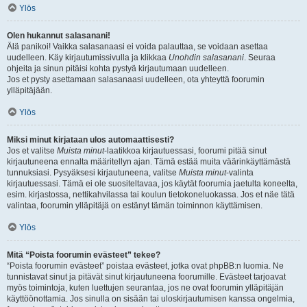
Ylös
Olen hukannut salasanani!
Älä panikoi! Vaikka salasanaasi ei voida palauttaa, se voidaan asettaa
uudelleen. Käy kirjautumissivulla ja klikkaa
Unohdin salasanani
. Seuraa
ohjeita ja sinun pitäisi kohta pystyä kirjautumaan uudelleen.
Jos et pysty asettamaan salasanaasi uudelleen, ota yhteyttä foorumin
ylläpitäjään.
Ylös
Miksi minut kirjataan ulos automaattisesti?
Jos et valitse
Muista minut
-laatikkoa kirjautuessasi, foorumi pitää sinut
kirjautuneena ennalta määritellyn ajan. Tämä estää muita väärinkäyttämästä
tunnuksiasi. Pysyäksesi kirjautuneena, valitse
Muista minut
-valinta
kirjautuessasi. Tämä ei ole suositeltavaa, jos käytät foorumia jaetulta koneelta,
esim. kirjastossa, nettikahvilassa tai koulun tietokoneluokassa. Jos et näe tätä
valintaa, foorumin ylläpitäjä on estänyt tämän toiminnon käyttämisen.
Ylös
Mitä “Poista foorumin evästeet” tekee?
“Poista foorumin evästeet” poistaa evästeet, jotka ovat phpBB:n luomia. Ne
tunnistavat sinut ja pitävät sinut kirjautuneena foorumille. Evästeet tarjoavat
myös toimintoja, kuten luettujen seurantaa, jos ne ovat foorumin ylläpitäjän
käyttöönottamia. Jos sinulla on sisään tai uloskirjautumisen kanssa ongelmia,