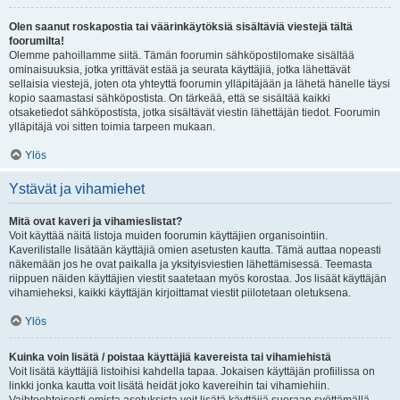
Olen saanut roskapostia tai väärinkäytöksiä sisältäviä viestejä tältä
foorumilta!
Olemme pahoillamme siitä. Tämän foorumin sähköpostilomake sisältää
ominaisuuksia, jotka yrittävät estää ja seurata käyttäjiä, jotka lähettävät
sellaisia viestejä, joten ota yhteyttä foorumin ylläpitäjään ja lähetä hänelle täysi
kopio saamastasi sähköpostista. On tärkeää, että se sisältää kaikki
otsaketiedot sähköpostista, jotka sisältävät viestin lähettäjän tiedot. Foorumin
ylläpitäjä voi sitten toimia tarpeen mukaan.
Ylös
Ystävät ja vihamiehet
Mitä ovat kaveri ja vihamieslistat?
Voit käyttää näitä listoja muiden foorumin käyttäjien organisointiin.
Kaverilistalle lisätään käyttäjiä omien asetusten kautta. Tämä auttaa nopeasti
näkemään jos he ovat paikalla ja yksityisviestien lähettämisessä. Teemasta
riippuen näiden käyttäjien viestit saatetaan myös korostaa. Jos lisäät käyttäjän
vihamieheksi, kaikki käyttäjän kirjoittamat viestit piilotetaan oletuksena.
Ylös
Kuinka voin lisätä / poistaa käyttäjiä kavereista tai vihamiehistä
Voit lisätä käyttäjiä listoihisi kahdella tapaa. Jokaisen käyttäjän profiilissa on
linkki jonka kautta voit lisätä heidät joko kavereihin tai vihamiehiin.