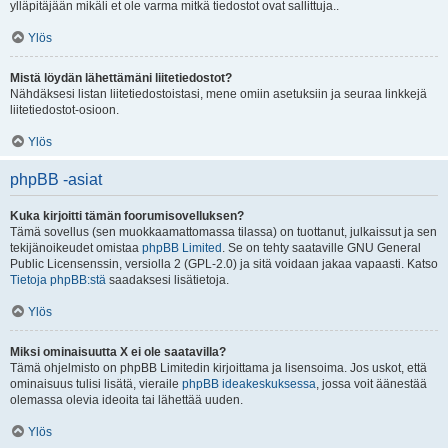
ylläpitäjään mikäli et ole varma mitkä tiedostot ovat sallittuja..
Ylös
Mistä löydän lähettämäni liitetiedostot?
Nähdäksesi listan liitetiedostoistasi, mene omiin asetuksiin ja seuraa linkkejä
liitetiedostot-osioon.
Ylös
phpBB -asiat
Kuka kirjoitti tämän foorumisovelluksen?
Tämä sovellus (sen muokkaamattomassa tilassa) on tuottanut, julkaissut ja sen
tekijänoikeudet omistaa
phpBB Limited
. Se on tehty saataville GNU General
Public Licensenssin, versiolla 2 (GPL-2.0) ja sitä voidaan jakaa vapaasti. Katso
Tietoja phpBB:stä
saadaksesi lisätietoja.
Ylös
Miksi ominaisuutta X ei ole saatavilla?
Tämä ohjelmisto on phpBB Limitedin kirjoittama ja lisensoima. Jos uskot, että
ominaisuus tulisi lisätä, vieraile
phpBB ideakeskuksessa
, jossa voit äänestää
olemassa olevia ideoita tai lähettää uuden.
Ylös