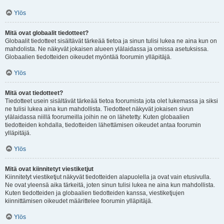
Ylös
Mitä ovat globaalit tiedotteet?
Globaalit tiedotteet sisältävät tärkeää tietoa ja sinun tulisi lukea ne aina kun on
mahdolista. Ne näkyvät jokaisen alueen ylälaidassa ja omissa asetuksissa.
Globaalien tiedotteiden oikeudet myöntää foorumin ylläpitäjä.
Ylös
Mitä ovat tiedotteet?
Tiedotteet usein sisältävät tärkeää tietoa foorumista jota olet lukemassa ja siksi
ne tulisi lukea aina kun mahdollista. Tiedotteet näkyvät jokaisen sivun
ylälaidassa niillä foorumeilla joihin ne on lähetetty. Kuten globaalien
tiedotteiden kohdalla, tiedotteiden lähettämisen oikeudet antaa foorumin
ylläpitäjä.
Ylös
Mitä ovat kiinnitetyt viestiketjut
Kiinnitetyt viestiketjut näkyvät tiedotteiden alapuolella ja ovat vain etusivulla.
Ne ovat yleensä aika tärkeitä, joten sinun tulisi lukea ne aina kun mahdollista.
Kuten tiedotteiden ja globaalien tiedotteiden kanssa, viestiketjujen
kiinnittämisen oikeudet määrittelee foorumin ylläpitäjä.
Ylös