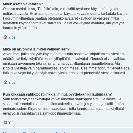
Miten asetan avataren?
Omissa asetuksissa, “Profiilin” alla, voit lisätä avataren käyttämällä jotain
neljästä tavasta: Gravatar, galleriasta, käyttää kuvaa muualta tai ladata kuvan.
Foorumin ylläpitäjä päättää otetaanko avataret käyttöön ja valitsee mitkä
avatarien käyttöönottotavat sallitaan. Jos et voi käyttää avataria, ota yhteyttä
foorumin ylläpitäjään.
Ylös
Mikä on arvonimi ja miten vaihdan sen?
Arvonimet, jotka näkyvät käyttäjänimesi alla osoittavat kirjoittamiesi viestien
määrän tai tietyt käyttäjät, kuten ylläpitäjät tai valvojat. Yleensä et voi vaihtaa
minkään arvonimen tekstiä, sillä nämä ovat ylläpitäjän määrittelemiä. Älä
kirjoita viestejä vain parantaaksesi arvonimeäsi. Useimmat foorumit eivät siedä
tätä ja valvojat tai ylläpitäjät voivat yksinkertaisesti pienentää viestilaskuriasi.
Ylös
Kun klikkaan sähköpostilinkkiä, minua pyydetään kirjautumaan?
Vain rekisteröityneet käyttäjät voivat lähettää sähköpostia muille käyttäjille
sisäänrakennetulla sähköpostilomakkeella ja vain jos ylläpitäjä sallii tämän
ominaisuuden. Kirjautuminen vaaditaan, jotta tunnistautumattomat käyttäjät
eivät voisi väärinkäyttää sähköpostijärjestelmää.
Ylös