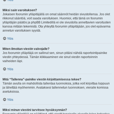
Ylös
Miksi sain varoituksen?
Jokaisen foorumin ylläpitäjällä on omat säännöt heidän sivustollensa. Jos olet
rikkonut sääntöä, voit saada varoituksen. Huomioi, että tämä on foorumin
ylläpitäjän päätös ja phpBB Limitedillä ei ole sivustolla annettavien varoitusten
kanssa mitään tekemistä. Ota yhteyttä foorumin ylläpitäjään, jos olet epävarma
annetun varoituksen syystä.
Ylös
Miten ilmoitan viestin valvojalle?
Jos foorumin ylläpitäjä on sallinut sen, sinun pitäisi nähdä raportointipainike
viestin yhteydessä. Tämän klikkaaminen vie sinut viestin raportoinnin
vaiheiden läpi.
Ylös
Mitä “Tallenna”-painike viestin kirjoittamisessa tekee?
Tämän avulla on mahdollista tallentaa luonnoksia, jotka voit kirjoittaa loppuun
ja lähettää myöhemmin. Avataksesi tallennetun luonnoksen, vieraile komissa
asetuksissa.
Ylös
Miksi minun viestini tarvitsee hyväksynnän?