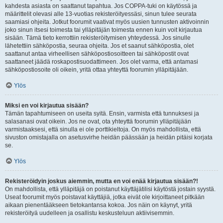
kahdesta asiasta on saattanut tapahtua. Jos COPPA-tuki on käytössä ja
määrittelit olevasi alle 13-vuotias rekisteröityessäsi, sinun tulee seurata
saamiasi ohjeita. Jotkut foorumit vaativat myös uusien tunnusten aktivoinnin
joko sinun itsesi toimesta tai ylläpitäjän toimesta ennen kuin voit kirjautua
sisään. Tämä tieto kerrottiin rekisteröitymisen yhteydessä. Jos sinulle
lähetettiin sähköpostia, seuraa ohjeita. Jos et saanut sähköpostia, olet
saattanut antaa virheellisen sähköpostiosoitteen tai sähköpostit ovat
saattaneet jäädä roskapostisuodattimeen. Jos olet varma, että antamasi
sähköpostiosoite oli oikein, yritä ottaa yhteyttä foorumin ylläpitäjään.
Ylös
Miksi en voi kirjautua sisään?
Tämän tapahtumiseen on useita syitä. Ensin, varmista että tunnuksesi ja
salasanasi ovat oikein. Jos ne ovat, ota yhteyttä foorumin ylläpitäjään
varmistaaksesi, että sinulla ei ole porttikieltoja. On myös mahdollista, että
sivuston omistajalla on asetusvirhe heidän päässään ja heidän pitäisi korjata
se.
Ylös
Rekisteröidyin joskus aiemmin, mutta en voi enää kirjautua sisään?!
On mahdollista, että ylläpitäjä on poistanut käyttäjätilisi käytöstä jostain syystä.
Useat foorumit myös poistavat käyttäjiä, jotka eivät ole kirjoittaneet pitkään
aikaan pienentääkseen tietokantansa kokoa. Jos näin on käynyt, yritä
rekisteröityä uudelleen ja osallistu keskusteluun aktiivisemmin.