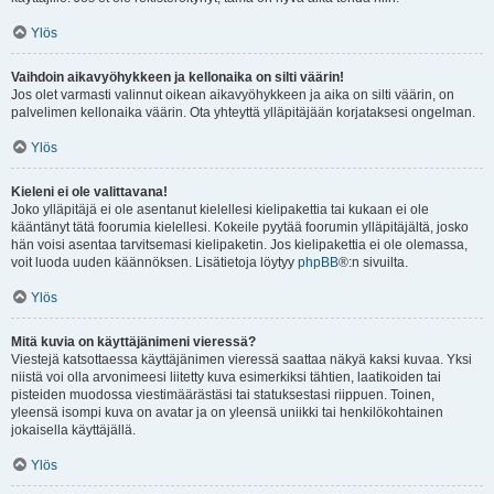
Ylös
Vaihdoin aikavyöhykkeen ja kellonaika on silti väärin!
Jos olet varmasti valinnut oikean aikavyöhykkeen ja aika on silti väärin, on
palvelimen kellonaika väärin. Ota yhteyttä ylläpitäjään korjataksesi ongelman.
Ylös
Kieleni ei ole valittavana!
Joko ylläpitäjä ei ole asentanut kielellesi kielipakettia tai kukaan ei ole
kääntänyt tätä foorumia kielellesi. Kokeile pyytää foorumin ylläpitäjältä, josko
hän voisi asentaa tarvitsemasi kielipaketin. Jos kielipakettia ei ole olemassa,
voit luoda uuden käännöksen. Lisätietoja löytyy
phpBB
®:n sivuilta.
Ylös
Mitä kuvia on käyttäjänimeni vieressä?
Viestejä katsottaessa käyttäjänimen vieressä saattaa näkyä kaksi kuvaa. Yksi
niistä voi olla arvonimeesi liitetty kuva esimerkiksi tähtien, laatikoiden tai
pisteiden muodossa viestimäärästäsi tai statuksestasi riippuen. Toinen,
yleensä isompi kuva on avatar ja on yleensä uniikki tai henkilökohtainen
jokaisella käyttäjällä.
Ylös