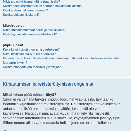
Mikä ero on kirjanmerkillä ja tilaamisella?
Kuinka teen kirjanmerkin tai seuraan haluamaani aihetta?
Kuinka tilaan haluamani alueen?
Kuinka poistan tilaukseni?
Liitetiedostot
Mitkä liitetiedostot ovat sallittuja tällä alueella?
Mistä löydän lähettämäni liitetiedostot?
phpBB -asiat
Kuka kirjoitti tämän foorumisovelluksen?
Miksi ominaisuutta X ei ole saatavilla?
Keneen minun tulee olla yhteydessä väärinkäytöstapauksissa tai lakiasioissa tähän
foorumiin liittyen?
Kuinka otan yhteyttä foorumin ylläpitäjään?
Kirjautumisen ja rekisteröitymisen ongelmat
Miksi minun pitää rekisteröityä?
Sinun ei välttämättä tarvitse, riippuu foorumin ylläpitäjästä, tarvitaanko
foorumilla kirjoittamiseen rekisteröitymistä. Rekisteröityminen voi kuitenkin
antaa sinulle lisää ominaisuuksia käyttöön, jotka eivät ole vieraiden
käytettävissä. Näitä ovat mm. avatar-kuvan määrittely, yksityisviestit,
sähköpostien lähettäminen muille käyttäjille, käyttäjäryhmien jäsenyys jne.
Siihen menee aikaa vain muutamia hetkiä, joten se on suositeltavaa.