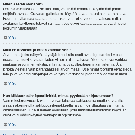
Miten asetan avataren?
Omissa asetuksissa, “Profiilin” alla, voit lisätä avataren käyttämällä jotain
neljästä tavasta: Gravatar, galleriasta, käyttää kuvaa muualta tai ladata kuvan.
Foorumin ylläpitäjä päättää otetaanko avataret käyttöön ja valitsee mitkä
avatarien käyttöönottotavat sallitaan. Jos et voi käyttää avataria, ota yhteyttä
foorumin ylläpitäjään.
Ylös
Mikä on arvonimi ja miten vaihdan sen?
Arvonimet, jotka näkyvät käyttäjänimesi alla osoittavat kirjoittamiesi viestien
määrän tai tietyt käyttäjät, kuten ylläpitäjät tai valvojat. Yleensä et voi vaihtaa
minkään arvonimen tekstiä, sillä nämä ovat ylläpitäjän määrittelemiä. Älä
kirjoita viestejä vain parantaaksesi arvonimeäsi. Useimmat foorumit eivät siedä
tätä ja valvojat tai ylläpitäjät voivat yksinkertaisesti pienentää viestilaskuriasi.
Ylös
Kun klikkaan sähköpostilinkkiä, minua pyydetään kirjautumaan?
Vain rekisteröityneet käyttäjät voivat lähettää sähköpostia muille käyttäjille
sisäänrakennetulla sähköpostilomakkeella ja vain jos ylläpitäjä sallii tämän
ominaisuuden. Kirjautuminen vaaditaan, jotta tunnistautumattomat käyttäjät
eivät voisi väärinkäyttää sähköpostijärjestelmää.
Ylös