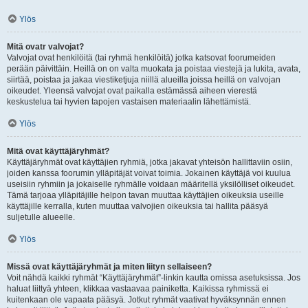
Ylös
Mitä ovatr valvojat?
Valvojat ovat henkilöitä (tai ryhmä henkilöitä) jotka katsovat foorumeiden
perään päivittäin. Heillä on on valta muokata ja poistaa viestejä ja lukita, avata,
siirtää, poistaa ja jakaa viestiketjuja niillä alueilla joissa heillä on valvojan
oikeudet. Yleensä valvojat ovat paikalla estämässä aiheen vierestä
keskustelua tai hyvien tapojen vastaisen materiaalin lähettämistä.
Ylös
Mitä ovat käyttäjäryhmät?
Käyttäjäryhmät ovat käyttäjien ryhmiä, jotka jakavat yhteisön hallittaviin osiin,
joiden kanssa foorumin ylläpitäjät voivat toimia. Jokainen käyttäjä voi kuulua
useisiin ryhmiin ja jokaiselle ryhmälle voidaan määritellä yksilölliset oikeudet.
Tämä tarjoaa ylläpitäjille helpon tavan muuttaa käyttäjien oikeuksia useille
käyttäjille kerralla, kuten muuttaa valvojien oikeuksia tai hallita pääsyä
suljetulle alueelle.
Ylös
Missä ovat käyttäjäryhmät ja miten liityn sellaiseen?
Voit nähdä kaikki ryhmät “Käyttäjäryhmät”-linkin kautta omissa asetuksissa. Jos
haluat liittyä yhteen, klikkaa vastaavaa painiketta. Kaikissa ryhmissä ei
kuitenkaan ole vapaata pääsyä. Jotkut ryhmät vaativat hyväksynnän ennen