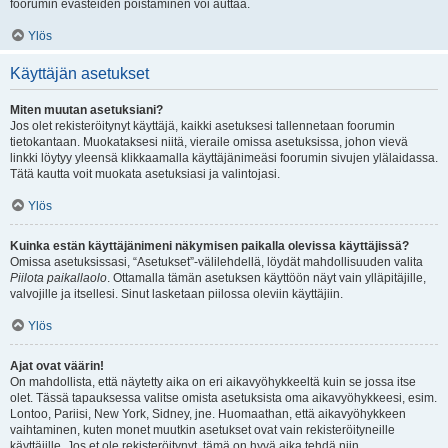
foorumin evästeiden poistaminen voi auttaa.
Ylös
Käyttäjän asetukset
Miten muutan asetuksiani?
Jos olet rekisteröitynyt käyttäjä, kaikki asetuksesi tallennetaan foorumin
tietokantaan. Muokataksesi niitä, vieraile omissa asetuksissa, johon vievä
linkki löytyy yleensä klikkaamalla käyttäjänimeäsi foorumin sivujen ylälaidassa.
Tätä kautta voit muokata asetuksiasi ja valintojasi.
Ylös
Kuinka estän käyttäjänimeni näkymisen paikalla olevissa käyttäjissä?
Omissa asetuksissasi, “Asetukset”-välilehdellä, löydät mahdollisuuden valita
Piilota paikallaolo
. Ottamalla tämän asetuksen käyttöön näyt vain ylläpitäjille,
valvojille ja itsellesi. Sinut lasketaan piilossa oleviin käyttäjiin.
Ylös
Ajat ovat väärin!
On mahdollista, että näytetty aika on eri aikavyöhykkeeltä kuin se jossa itse
olet. Tässä tapauksessa valitse omista asetuksista oma aikavyöhykkeesi, esim.
Lontoo, Pariisi, New York, Sidney, jne. Huomaathan, että aikavyöhykkeen
vaihtaminen, kuten monet muutkin asetukset ovat vain rekisteröityneille
käyttäjille. Jos et ole rekisteröitynyt, tämä on hyvä aika tehdä niin.