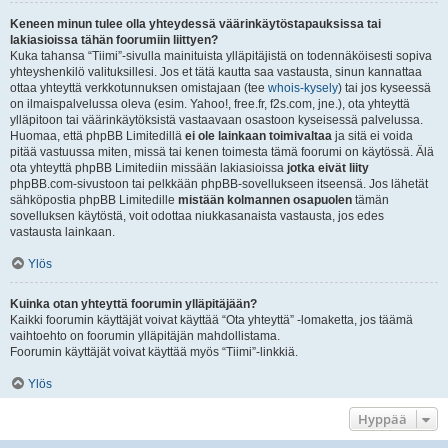
Keneen minun tulee olla yhteydessä väärinkäytöstapauksissa tai
lakiasioissa tähän foorumiin liittyen?
Kuka tahansa “Tiimi”-sivulla mainituista ylläpitäjistä on todennäköisesti sopiva
yhteyshenkilö valituksillesi. Jos et tätä kautta saa vastausta, sinun kannattaa
ottaa yhteyttä verkkotunnuksen omistajaan (tee
whois-kysely
) tai jos kyseessä
on ilmaispalvelussa oleva (esim. Yahoo!, free.fr, f2s.com, jne.), ota yhteyttä
ylläpitoon tai väärinkäytöksistä vastaavaan osastoon kyseisessä palvelussa.
Huomaa, että phpBB Limitedillä
ei ole lainkaan toimivaltaa
ja sitä ei voida
pitää vastuussa miten, missä tai kenen toimesta tämä foorumi on käytössä. Älä
ota yhteyttä phpBB Limitediin missään lakiasioissa
jotka eivät liity
phpBB.com-sivustoon tai pelkkään phpBB-sovellukseen itseensä. Jos lähetät
sähköpostia phpBB Limitedille
mistään kolmannen osapuolen
tämän
sovelluksen käytöstä, voit odottaa niukkasanaista vastausta, jos edes
vastausta lainkaan.
Ylös
Kuinka otan yhteyttä foorumin ylläpitäjään?
Kaikki foorumin käyttäjät voivat käyttää “Ota yhteyttä” -lomaketta, jos täämä
vaihtoehto on foorumin ylläpitäjän mahdollistama.
Foorumin käyttäjät voivat käyttää myös “Tiimi”-linkkiä.
Ylös
Hyppää