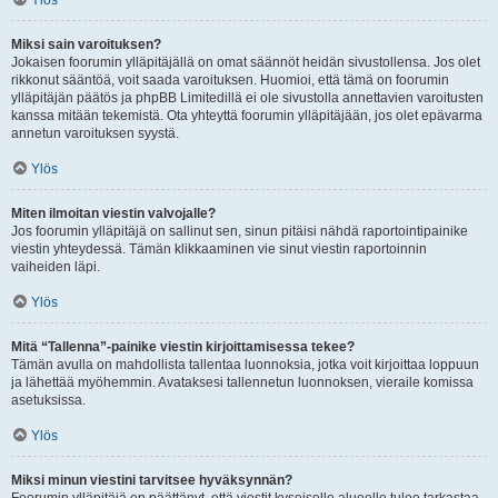
Ylös
Miksi sain varoituksen?
Jokaisen foorumin ylläpitäjällä on omat säännöt heidän sivustollensa. Jos olet
rikkonut sääntöä, voit saada varoituksen. Huomioi, että tämä on foorumin
ylläpitäjän päätös ja phpBB Limitedillä ei ole sivustolla annettavien varoitusten
kanssa mitään tekemistä. Ota yhteyttä foorumin ylläpitäjään, jos olet epävarma
annetun varoituksen syystä.
Ylös
Miten ilmoitan viestin valvojalle?
Jos foorumin ylläpitäjä on sallinut sen, sinun pitäisi nähdä raportointipainike
viestin yhteydessä. Tämän klikkaaminen vie sinut viestin raportoinnin
vaiheiden läpi.
Ylös
Mitä “Tallenna”-painike viestin kirjoittamisessa tekee?
Tämän avulla on mahdollista tallentaa luonnoksia, jotka voit kirjoittaa loppuun
ja lähettää myöhemmin. Avataksesi tallennetun luonnoksen, vieraile komissa
asetuksissa.
Ylös
Miksi minun viestini tarvitsee hyväksynnän?