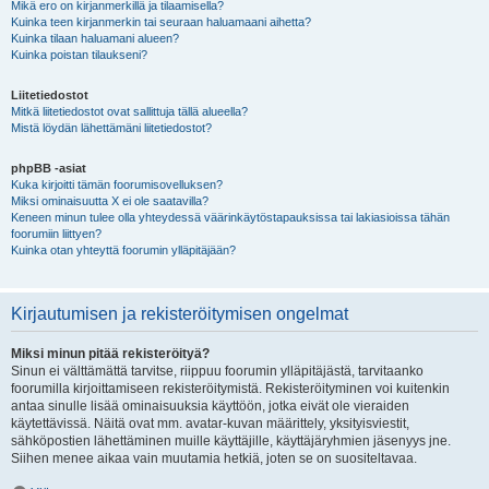
Mikä ero on kirjanmerkillä ja tilaamisella?
Kuinka teen kirjanmerkin tai seuraan haluamaani aihetta?
Kuinka tilaan haluamani alueen?
Kuinka poistan tilaukseni?
Liitetiedostot
Mitkä liitetiedostot ovat sallittuja tällä alueella?
Mistä löydän lähettämäni liitetiedostot?
phpBB -asiat
Kuka kirjoitti tämän foorumisovelluksen?
Miksi ominaisuutta X ei ole saatavilla?
Keneen minun tulee olla yhteydessä väärinkäytöstapauksissa tai lakiasioissa tähän
foorumiin liittyen?
Kuinka otan yhteyttä foorumin ylläpitäjään?
Kirjautumisen ja rekisteröitymisen ongelmat
Miksi minun pitää rekisteröityä?
Sinun ei välttämättä tarvitse, riippuu foorumin ylläpitäjästä, tarvitaanko
foorumilla kirjoittamiseen rekisteröitymistä. Rekisteröityminen voi kuitenkin
antaa sinulle lisää ominaisuuksia käyttöön, jotka eivät ole vieraiden
käytettävissä. Näitä ovat mm. avatar-kuvan määrittely, yksityisviestit,
sähköpostien lähettäminen muille käyttäjille, käyttäjäryhmien jäsenyys jne.
Siihen menee aikaa vain muutamia hetkiä, joten se on suositeltavaa.