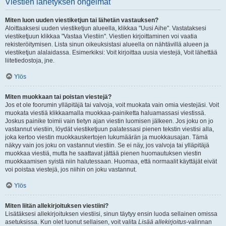
Viestien lähetyksen ongelmat
Miten luon uuden viestiketjun tai lähetän vastauksen?
Aloittaaksesi uuden viestiketjun alueella, klikkaa "Uusi Aihe". Vastataksesi
viestiketjuun klikkaa "Vastaa Viestiin". Viestien kirjoittaminen voi vaatia
rekisteröitymisen. Lista sinun oikeuksistasi alueella on nähtävillä alueen ja
viestiketjun alalaidassa. Esimerkiksi: Voit kirjoittaa uusia viestejä, Voit lähettää
liitetiedostoja, jne.
Ylös
Miten muokkaan tai poistan viestejä?
Jos et ole foorumin ylläpitäjä tai valvoja, voit muokata vain omia viestejäsi. Voit
muokata viestiä klikkaamalla muokkaa-painiketta haluamassasi viestissä.
Joskus painike toimii vain tietyn ajan viestin luomisen jälkeen. Jos joku on jo
vastannut viestiin, löydät viestiketjuun palatessasi pienen tekstin viestisi alla,
joka kertoo viestin muokkauskertojen lukumäärän ja muokkausajan. Tämä
näkyy vain jos joku on vastannut viestiin. Se ei näy, jos valvoja tai ylläpitäjä
muokkaa viestiä, mutta he saattavat jättää pienen huomautuksen viestin
muokkaamisen syistä niin halutessaan. Huomaa, että normaalit käyttäjät eivät
voi poistaa viestejä, jos niihin on joku vastannut.
Ylös
Miten liitän allekirjoituksen viestiini?
Lisätäksesi allekirjoituksen viestiisi, sinun täytyy ensin luoda sellainen omissa
asetuksissa. Kun olet luonut sellaisen, voit valita
Lisää allekirjoitus
-valinnan