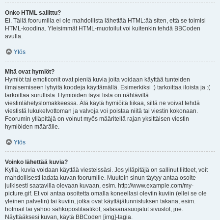
Onko HTML sallittu?
Ei. Tällä foorumilla ei ole mahdollista lähettää HTML:ää siten, että se toimisi
HTML-koodina. Yleisimmät HTML-muotoilut voi kuitenkin tehdä BBCoden
avulla.
Ylös
Mitä ovat hymiöt?
Hymiöt tai emoticonit ovat pieniä kuvia joita voidaan käyttää tunteiden
ilmaisemiseen lyhyitä koodeja käyttämällä. Esimerkiksi :) tarkoittaa iloista ja :(
tarkoittaa surullista. Hymiöiden täysi lista on nähtävillä
viestinlähetyslomakkeessa. Älä käytä hymiöitä liikaa, sillä ne voivat tehdä
viestistä lukukelvottoman ja valvoja voi poistaa niitä tai viestin kokonaan.
Foorumin ylläpitäjä on voinut myös määritellä rajan yksittäisen viestin
hymiöiden määrälle.
Ylös
Voinko lähettää kuvia?
Kyllä, kuvia voidaan käyttää viesteissäsi. Jos ylläpitäjä on sallinut liitteet, voit
mahdollisesti ladata kuvan foorumille. Muutoin sinun täytyy antaa osoite
julkisesti saatavilla olevaan kuvaan, esim. http://www.example.com/my-
picture.gif. Et voi antaa osoitetta omalla koneellasi oleviin kuviin (ellei se ole
yleinen palvelin) tai kuviin, jotka ovat käyttäjätunnistuksen takana, esim.
hotmail tai yahoo sähköpostilaatikot, salasanasuojatut sivustot, jne.
Näyttääksesi kuvan, käytä BBCoden [img]-tagia.