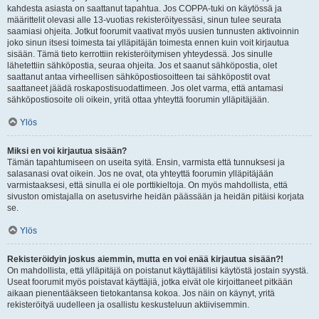
kahdesta asiasta on saattanut tapahtua. Jos COPPA-tuki on käytössä ja
määrittelit olevasi alle 13-vuotias rekisteröityessäsi, sinun tulee seurata
saamiasi ohjeita. Jotkut foorumit vaativat myös uusien tunnusten aktivoinnin
joko sinun itsesi toimesta tai ylläpitäjän toimesta ennen kuin voit kirjautua
sisään. Tämä tieto kerrottiin rekisteröitymisen yhteydessä. Jos sinulle
lähetettiin sähköpostia, seuraa ohjeita. Jos et saanut sähköpostia, olet
saattanut antaa virheellisen sähköpostiosoitteen tai sähköpostit ovat
saattaneet jäädä roskapostisuodattimeen. Jos olet varma, että antamasi
sähköpostiosoite oli oikein, yritä ottaa yhteyttä foorumin ylläpitäjään.
Ylös
Miksi en voi kirjautua sisään?
Tämän tapahtumiseen on useita syitä. Ensin, varmista että tunnuksesi ja
salasanasi ovat oikein. Jos ne ovat, ota yhteyttä foorumin ylläpitäjään
varmistaaksesi, että sinulla ei ole porttikieltoja. On myös mahdollista, että
sivuston omistajalla on asetusvirhe heidän päässään ja heidän pitäisi korjata
se.
Ylös
Rekisteröidyin joskus aiemmin, mutta en voi enää kirjautua sisään?!
On mahdollista, että ylläpitäjä on poistanut käyttäjätilisi käytöstä jostain syystä.
Useat foorumit myös poistavat käyttäjiä, jotka eivät ole kirjoittaneet pitkään
aikaan pienentääkseen tietokantansa kokoa. Jos näin on käynyt, yritä
rekisteröityä uudelleen ja osallistu keskusteluun aktiivisemmin.