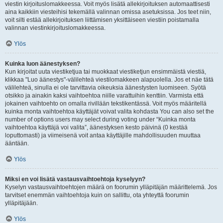
viestin kirjoituslomakkeessa. Voit myös lisätä allekirjoituksen automaattisesti
aina kaikkiin viesteihisi tekemällä valinnan omissa asetuksissa. Jos teet niin,
voit silti estää allekirjoituksen liittämisen yksittäiseen viestiin poistamalla
valinnan viestinkirjoituslomakkeessa.
Ylös
Kuinka luon äänestyksen?
Kun kirjoitat uuta viestiketjua tai muokkaat viestiketjun ensimmäistä viestiä,
klikkaa "Luo äänestys"-välilehteä viestilomakkeen alapuolella. Jos et näe tätä
välilehteä, sinulla ei ole tarvittavia oikeuksia äänestysten luomiseen. Syötä
otsikko ja ainakin kaksi vaihtoehtoa niille varattuihin kenttiin. Varmista että
jokainen vaihtoehto on omalla rivillään tekstikentässä. Voit myös määritellä
kuinka monta vaihtoehtoa käyttäjät voivat valita kohdasta You can also set the
number of options users may select during voting under “Kuinka monta
vaihtoehtoa käyttäjä voi valita”, äänestyksen kesto päivinä (0 kestää
loputtomasti) ja viimeisenä voit antaa käyttäjille mahdollisuuden muuttaa
ääntään.
Ylös
Miksi en voi lisätä vastausvaihtoehtoja kyselyyn?
Kyselyn vastausvaihtoehtojen määrä on foorumin ylläpitäjän määrittelemä. Jos
tarvitset enemmän vaihtoehtoja kuin on sallittu, ota yhteyttä foorumin
ylläpitäjään.
Ylös