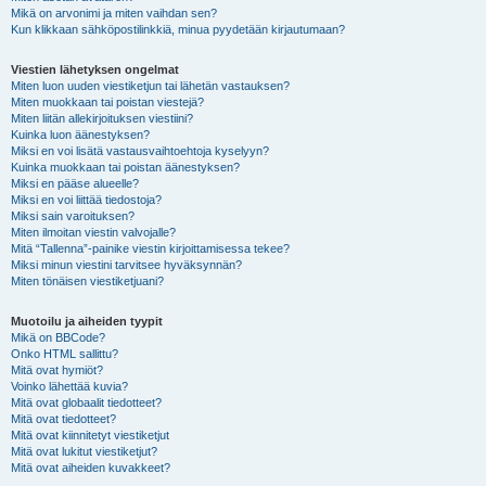
Mikä on arvonimi ja miten vaihdan sen?
Kun klikkaan sähköpostilinkkiä, minua pyydetään kirjautumaan?
Viestien lähetyksen ongelmat
Miten luon uuden viestiketjun tai lähetän vastauksen?
Miten muokkaan tai poistan viestejä?
Miten liitän allekirjoituksen viestiini?
Kuinka luon äänestyksen?
Miksi en voi lisätä vastausvaihtoehtoja kyselyyn?
Kuinka muokkaan tai poistan äänestyksen?
Miksi en pääse alueelle?
Miksi en voi liittää tiedostoja?
Miksi sain varoituksen?
Miten ilmoitan viestin valvojalle?
Mitä “Tallenna”-painike viestin kirjoittamisessa tekee?
Miksi minun viestini tarvitsee hyväksynnän?
Miten tönäisen viestiketjuani?
Muotoilu ja aiheiden tyypit
Mikä on BBCode?
Onko HTML sallittu?
Mitä ovat hymiöt?
Voinko lähettää kuvia?
Mitä ovat globaalit tiedotteet?
Mitä ovat tiedotteet?
Mitä ovat kiinnitetyt viestiketjut
Mitä ovat lukitut viestiketjut?
Mitä ovat aiheiden kuvakkeet?