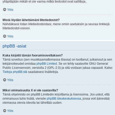
ylläpitäjään mikäli et ole varma mitkä tiedostot ovat sallittuja..
Ylös
Mistä löydän lähettämäni liitetiedostot?
Nähdäksesi listan liitetiedostoistasi, mene omiin asetuksiin ja seuraa linkkejä
liitetiedostot-osioon.
Ylös
phpBB -asiat
Kuka kirjoitti tämän foorumisovelluksen?
Tämä sovellus (sen muokkaamattomassa tilassa) on tuottanut, julkaissut ja sen
tekijänoikeudet omistaa
phpBB Limited
. Se on tehty saataville GNU General
Public Licensenssin, versiolla 2 (GPL-2.0) ja sitä voidaan jakaa vapaasti. Katso
Tietoja phpBB:stä
saadaksesi lisätietoja.
Ylös
Miksi ominaisuutta X ei ole saatavilla?
Tämä ohjelmisto on phpBB Limitedin kirjoittama ja lisensoima. Jos uskot, että
ominaisuus tulisi lisätä, vieraile
phpBB ideakeskuksessa
, jossa voit äänestää
olemassa olevia ideoita tai lähettää uuden.
Ylös