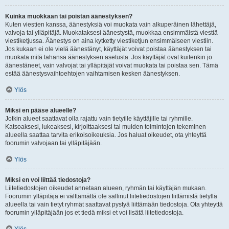
Kuinka muokkaan tai poistan äänestyksen?
Kuten viestien kanssa, äänestyksiä voi muokata vain alkuperäinen lähettäjä,
valvoja tai ylläpitäjä. Muokataksesi äänestystä, muokkaa ensimmäistä viestiä
viestiketjussa. Äänestys on aina kytketty viestiketjun ensimmäiseen viestiin.
Jos kukaan ei ole vielä äänestänyt, käyttäjät voivat poistaa äänestyksen tai
muokata mitä tahansa äänestyksen asetusta. Jos käyttäjät ovat kuitenkin jo
äänestäneet, vain valvojat tai ylläpitäjät voivat muokata tai poistaa sen. Tämä
estää äänestysvaihtoehtojen vaihtamisen kesken äänestyksen.
Ylös
Miksi en pääse alueelle?
Jotkin alueet saattavat olla rajattu vain tietyille käyttäjille tai ryhmille.
Katsoaksesi, lukeaksesi, kirjoittaaksesi tai muiden toimintojen tekeminen
alueella saattaa tarvita erikoisoikeuksia. Jos haluat oikeudet, ota yhteyttä
foorumin valvojaan tai ylläpitäjään.
Ylös
Miksi en voi liittää tiedostoja?
Liitetiedostojen oikeudet annetaan alueen, ryhmän tai käyttäjän mukaan.
Foorumin ylläpitäjä ei välttämättä ole sallinut liitetiedostojen liittämistä tietyllä
alueella tai vain tietyt ryhmät saattavat pystyä liittämään tiedostoja. Ota yhteyttä
foorumin ylläpitäjään jos et tiedä miksi et voi lisätä liitetiedostoja.