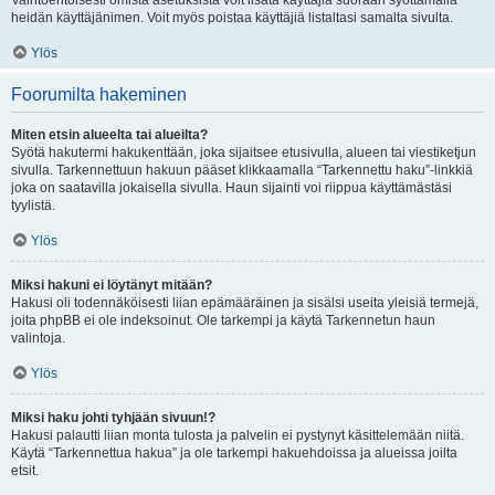
Vaihtoehtoisesti omista asetuksista voit lisätä käyttäjiä suoraan syöttämällä
heidän käyttäjänimen. Voit myös poistaa käyttäjiä listaltasi samalta sivulta.
Ylös
Foorumilta hakeminen
Miten etsin alueelta tai alueilta?
Syötä hakutermi hakukenttään, joka sijaitsee etusivulla, alueen tai viestiketjun
sivulla. Tarkennettuun hakuun pääset klikkaamalla “Tarkennettu haku”-linkkiä
joka on saatavilla jokaisella sivulla. Haun sijainti voi riippua käyttämästäsi
tyylistä.
Ylös
Miksi hakuni ei löytänyt mitään?
Hakusi oli todennäköisesti liian epämääräinen ja sisälsi useita yleisiä termejä,
joita phpBB ei ole indeksoinut. Ole tarkempi ja käytä Tarkennetun haun
valintoja.
Ylös
Miksi haku johti tyhjään sivuun!?
Hakusi palautti liian monta tulosta ja palvelin ei pystynyt käsittelemään niitä.
Käytä “Tarkennettua hakua” ja ole tarkempi hakuehdoissa ja alueissa joilta
etsit.