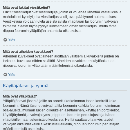
Mitä ovat lukitut viestiketjut?
Lukitut viestiketjut ovat viestiketjuja, joihin ei voi enää lähettää vastauksia ja
mahdolliset kyselyt joita viestiketjussa oli, ovat päättyneet automaattisesti.
Viestiketjuja voidaan lukita useista syistä ylläpitäjän tai foorumin valvojan
toimesta. Saatat myös pystyä lukitsemaan oman viestiketjusi, mutta tämä
riippuu foorumin ylläpitäjän antamista oikeuksista.
Ylös
Mitä ovat aiheiden kuvakkeet?
Aiheiden kuvakkeet ovat aiheen aloittajan valitsemia kuvakkeita joiden on
tarkoitus kuvastaa niiden sisältöä. Aiheiden kuvakkeiden käyttöoikeudet
riippuvat foorumin ylläpitäjän määrittelemistä oikeuksista.
Ylös
Käyttäjätasot ja ryhmät
Mitä ovat ylläpitäjät?
Ylläpitäjät ovat jäseniä joille on annettu korkeimman tason kontrolli koko
foorumiin. Nämä jäsenet voivat hallita foorumin kaikkia foorumin toiminnan
osa-alueita, mukaan lukien oikeuksien asettaminen, käyttäjien porttikiellot,
käyttäjäryhmät ja valvojat yms., riippuen foorumin perustajasta ja hänen
ylläpitäjille määrittelemistä oikeuksista. Heillä saattaa olla myös täydet
valvojan oikeudet kaikilla keskustelualueilla, riippuen foorumin perustajan
määrittelemistä asetuksista.