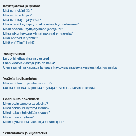
Käyttäjätasot ja ryhmät
Mitä ovat ylläpitäjät?
Mitä ovatr valvojat?
Mitä ovat käyttäjäryhmät?
Missä ovat käyttäjäryhmät ja miten liityn sellaiseen?
Miten pääsen käyttäjäryhmän johtajaksi?
Miksi jotkut käyttäjäryhmät näkyvät eri väreillä?
Mikä on “oletusryhmä”?
Mikä on “Tiimi” linkki?
Yksityisviestit
En voi lähettää yksityisviestejä!
Saan yksityisviestejä joita en halua!
Olen saanut roskapostia tai väärinkäytöksiä sisältäviä viestejä tältä foorumilta!
Ystävät ja vihamiehet
Mitä ovat kaveri ja vihamieslistat?
Kuinka voin lisätä / poistaa käyttäjiä kavereista tai vihamiehistä
Foorumilta hakeminen
Miten etsin alueelta tai alueilta?
Miksi hakuni ei löytänyt mitään?
Miksi haku johti tyhjään sivuun!?
Miten etsin käyttäjiä?
Miten löydän omat viestini ja viestiketjuni?
Seuraaminen ja kirjanmerkit