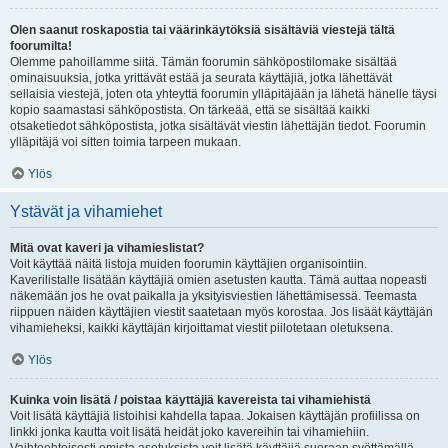
Olen saanut roskapostia tai väärinkäytöksiä sisältäviä viestejä tältä
foorumilta!
Olemme pahoillamme siitä. Tämän foorumin sähköpostilomake sisältää
ominaisuuksia, jotka yrittävät estää ja seurata käyttäjiä, jotka lähettävät
sellaisia viestejä, joten ota yhteyttä foorumin ylläpitäjään ja lähetä hänelle täysi
kopio saamastasi sähköpostista. On tärkeää, että se sisältää kaikki
otsaketiedot sähköpostista, jotka sisältävät viestin lähettäjän tiedot. Foorumin
ylläpitäjä voi sitten toimia tarpeen mukaan.
Ylös
Ystävät ja vihamiehet
Mitä ovat kaveri ja vihamieslistat?
Voit käyttää näitä listoja muiden foorumin käyttäjien organisointiin.
Kaverilistalle lisätään käyttäjiä omien asetusten kautta. Tämä auttaa nopeasti
näkemään jos he ovat paikalla ja yksityisviestien lähettämisessä. Teemasta
riippuen näiden käyttäjien viestit saatetaan myös korostaa. Jos lisäät käyttäjän
vihamieheksi, kaikki käyttäjän kirjoittamat viestit piilotetaan oletuksena.
Ylös
Kuinka voin lisätä / poistaa käyttäjiä kavereista tai vihamiehistä
Voit lisätä käyttäjiä listoihisi kahdella tapaa. Jokaisen käyttäjän profiilissa on
linkki jonka kautta voit lisätä heidät joko kavereihin tai vihamiehiin.