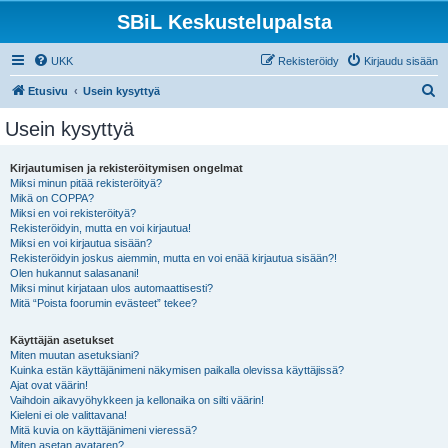
SBiL Keskustelupalsta
UKK
Rekisteröidy
Kirjaudu sisään
E
Etusivu
Usein kysyttyä
t
Usein kysyttyä
s
i
Kirjautumisen ja rekisteröitymisen ongelmat
Miksi minun pitää rekisteröityä?
Mikä on COPPA?
Miksi en voi rekisteröityä?
Rekisteröidyin, mutta en voi kirjautua!
Miksi en voi kirjautua sisään?
Rekisteröidyin joskus aiemmin, mutta en voi enää kirjautua sisään?!
Olen hukannut salasanani!
Miksi minut kirjataan ulos automaattisesti?
Mitä “Poista foorumin evästeet” tekee?
Käyttäjän asetukset
Miten muutan asetuksiani?
Kuinka estän käyttäjänimeni näkymisen paikalla olevissa käyttäjissä?
Ajat ovat väärin!
Vaihdoin aikavyöhykkeen ja kellonaika on silti väärin!
Kieleni ei ole valittavana!
Mitä kuvia on käyttäjänimeni vieressä?
Miten asetan avataren?