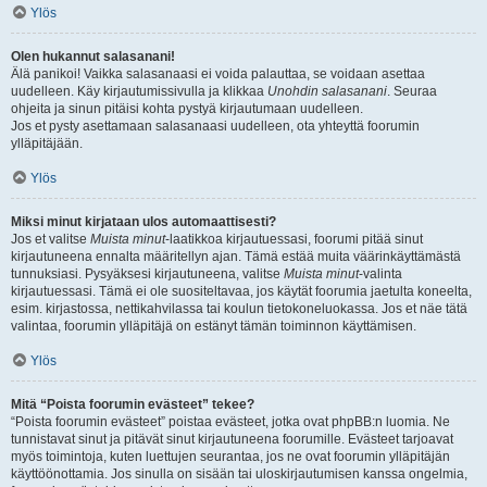
Ylös
Olen hukannut salasanani!
Älä panikoi! Vaikka salasanaasi ei voida palauttaa, se voidaan asettaa
uudelleen. Käy kirjautumissivulla ja klikkaa
Unohdin salasanani
. Seuraa
ohjeita ja sinun pitäisi kohta pystyä kirjautumaan uudelleen.
Jos et pysty asettamaan salasanaasi uudelleen, ota yhteyttä foorumin
ylläpitäjään.
Ylös
Miksi minut kirjataan ulos automaattisesti?
Jos et valitse
Muista minut
-laatikkoa kirjautuessasi, foorumi pitää sinut
kirjautuneena ennalta määritellyn ajan. Tämä estää muita väärinkäyttämästä
tunnuksiasi. Pysyäksesi kirjautuneena, valitse
Muista minut
-valinta
kirjautuessasi. Tämä ei ole suositeltavaa, jos käytät foorumia jaetulta koneelta,
esim. kirjastossa, nettikahvilassa tai koulun tietokoneluokassa. Jos et näe tätä
valintaa, foorumin ylläpitäjä on estänyt tämän toiminnon käyttämisen.
Ylös
Mitä “Poista foorumin evästeet” tekee?
“Poista foorumin evästeet” poistaa evästeet, jotka ovat phpBB:n luomia. Ne
tunnistavat sinut ja pitävät sinut kirjautuneena foorumille. Evästeet tarjoavat
myös toimintoja, kuten luettujen seurantaa, jos ne ovat foorumin ylläpitäjän
käyttöönottamia. Jos sinulla on sisään tai uloskirjautumisen kanssa ongelmia,