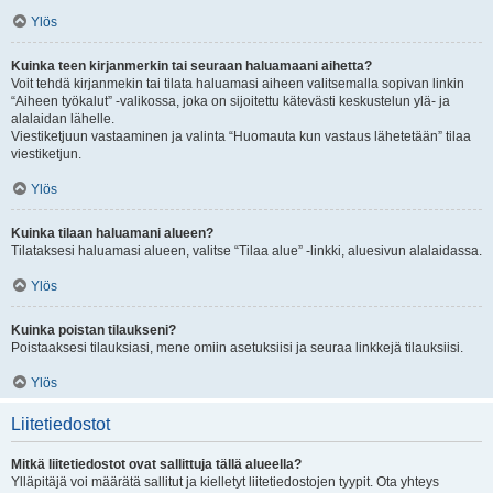
Ylös
Kuinka teen kirjanmerkin tai seuraan haluamaani aihetta?
Voit tehdä kirjanmekin tai tilata haluamasi aiheen valitsemalla sopivan linkin
“Aiheen työkalut” -valikossa, joka on sijoitettu kätevästi keskustelun ylä- ja
alalaidan lähelle.
Viestiketjuun vastaaminen ja valinta “Huomauta kun vastaus lähetetään” tilaa
viestiketjun.
Ylös
Kuinka tilaan haluamani alueen?
Tilataksesi haluamasi alueen, valitse “Tilaa alue” -linkki, aluesivun alalaidassa.
Ylös
Kuinka poistan tilaukseni?
Poistaaksesi tilauksiasi, mene omiin asetuksiisi ja seuraa linkkejä tilauksiisi.
Ylös
Liitetiedostot
Mitkä liitetiedostot ovat sallittuja tällä alueella?
Ylläpitäjä voi määrätä sallitut ja kielletyt liitetiedostojen tyypit. Ota yhteys