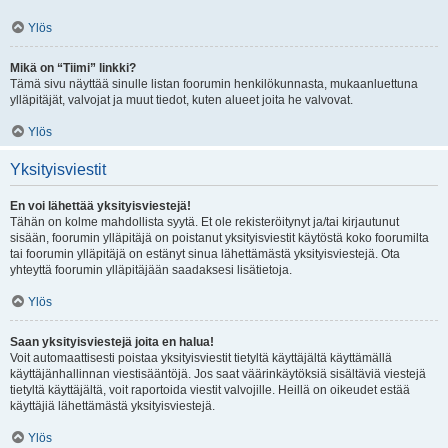
Ylös
Mikä on “Tiimi” linkki?
Tämä sivu näyttää sinulle listan foorumin henkilökunnasta, mukaanluettuna
ylläpitäjät, valvojat ja muut tiedot, kuten alueet joita he valvovat.
Ylös
Yksityisviestit
En voi lähettää yksityisviestejä!
Tähän on kolme mahdollista syytä. Et ole rekisteröitynyt ja/tai kirjautunut
sisään, foorumin ylläpitäjä on poistanut yksityisviestit käytöstä koko foorumilta
tai foorumin ylläpitäjä on estänyt sinua lähettämästä yksityisviestejä. Ota
yhteyttä foorumin ylläpitäjään saadaksesi lisätietoja.
Ylös
Saan yksityisviestejä joita en halua!
Voit automaattisesti poistaa yksityisviestit tietyltä käyttäjältä käyttämällä
käyttäjänhallinnan viestisääntöjä. Jos saat väärinkäytöksiä sisältäviä viestejä
tietyltä käyttäjältä, voit raportoida viestit valvojille. Heillä on oikeudet estää
käyttäjiä lähettämästä yksityisviestejä.
Ylös