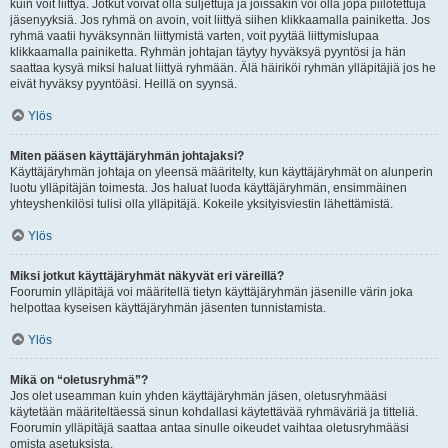
kuin voit liittyä. Jotkut voivat olla suljettuja ja joissakin voi olla jopa piilotettuja
jäsenyyksiä. Jos ryhmä on avoin, voit liittyä siihen klikkaamalla painiketta. Jos
ryhmä vaatii hyväksynnän liittymistä varten, voit pyytää liittymislupaa
klikkaamalla painiketta. Ryhmän johtajan täytyy hyväksyä pyyntösi ja hän
saattaa kysyä miksi haluat liittyä ryhmään. Älä häiriköi ryhmän ylläpitäjiä jos he
eivät hyväksy pyyntöäsi. Heillä on syynsä.
Ylös
Miten pääsen käyttäjäryhmän johtajaksi?
Käyttäjäryhmän johtaja on yleensä määritelty, kun käyttäjäryhmät on alunperin
luotu ylläpitäjän toimesta. Jos haluat luoda käyttäjäryhmän, ensimmäinen
yhteyshenkilösi tulisi olla ylläpitäjä. Kokeile yksityisviestin lähettämistä.
Ylös
Miksi jotkut käyttäjäryhmät näkyvät eri väreillä?
Foorumin ylläpitäjä voi määritellä tietyn käyttäjäryhmän jäsenille värin joka
helpottaa kyseisen käyttäjäryhmän jäsenten tunnistamista.
Ylös
Mikä on “oletusryhmä”?
Jos olet useamman kuin yhden käyttäjäryhmän jäsen, oletusryhmääsi
käytetään määriteltäessä sinun kohdallasi käytettävää ryhmäväriä ja titteliä.
Foorumin ylläpitäjä saattaa antaa sinulle oikeudet vaihtaa oletusryhmääsi
omista asetuksista.