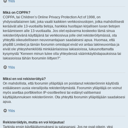
Ylös
Mikä on COPPA?
COPPA, tai Children’s Online Privacy Protection Act of 1998, on
yhdysvaltalainen laki, joka vaatii kaikkien verkkosivustojen, jotka mahdollisesti
keräävät alle 13-vuotiailta tietoja, hankkia huoltajan kirjallisen luvan tietojen
keräämiseen alle 13-vuotiaalta. Jos olet epävarma koskeeko tämä sinua
rekisteröityvänä käyttäjänä tai verkkosivua jolle olet rekisteröitymässä, ota
yhteyttä oikeudelliseen neuvonantajaan saadaksesi apua. Huomaa, että
phpBB Limited ja tämän foorumin omistajat eivät voi antaa lakineuvontaa ja
eivät ole yhteyshenkilöitä minkäänlaisissa lakiasioissa, lukuunottamatta
kysymystä “Keneen minun tulee olla yhteydessä väärinkäytöstapauksissa tai
lakiasioissa tähän foorumiin liittyen?”.
Ylös
Miksi en voi rekisteröityä?
On mahdollista, että foorumin ylläpitäjä on poistanut rekisteröinnin käytöstä
estääkseen uusia vierailijoita rekisteröitymästä. Foorumin ylläpitäjä on voinut
myös asettaa porttikiellon IP-osoitteellesi tai estänyt valitsemasi
käyttäjätunnuksen rekisteröinnin. Ota yhteyttä foorumin ylläpitäjään saadaksesi
apua.
Ylös
Rekisteröidyin, mutta en voi kirjautua!
Tarkista ensin käyttäjätunnuksesi ja salasanasi. Jos ne ovat oikein, yksi