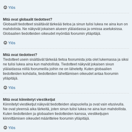
Ylös
Mitä ovat globaalit tiedotteet?
Globaalit tiedotteet sisältävät tärkeää tietoa ja sinun tulisi lukea ne aina kun on
mahdolista. Ne näkyvät jokaisen alueen ylälaidassa ja omissa asetuksissa.
Globaalien tiedotteiden oikeudet myöntää foorumin ylläpitäjä.
Ylös
Mitä ovat tiedotteet?
Tiedotteet usein sisältävät tärkeää tietoa foorumista jota olet lukemassa ja siksi
ne tulisi lukea aina kun mahdollista. Tiedotteet näkyvät jokaisen sivun
ylälaidassa niillä foorumeilla joihin ne on lähetetty. Kuten globaalien
tiedotteiden kohdalla, tiedotteiden lähettämisen oikeudet antaa foorumin
ylläpitäjä.
Ylös
Mitä ovat kiinnitetyt viestiketjut
Kiinnitetyt viestiketjut näkyvät tiedotteiden alapuolella ja ovat vain etusivulla.
Ne ovat yleensä aika tärkeitä, joten sinun tulisi lukea ne aina kun mahdollista.
Kuten tiedotteiden ja globaalien tiedotteiden kanssa, viestiketjujen
kiinnittämisen oikeudet määrittelee foorumin ylläpitäjä.
Ylös