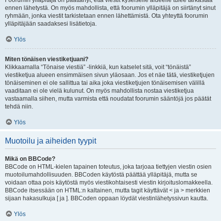
Foorumin ylläpitäjä on päättänyt, että viestit kyseiselle alueelle tulee tarkastaa
ennen lähetystä. On myös mahdollista, että foorumin ylläpitäjä on siirtänyt sinut
ryhmään, jonka viestit tarkistetaan ennen lähettämistä. Ota yhteyttä foorumin
ylläpitäjään saadaksesi lisätietoja.
Ylös
Miten tönäisen viestiketjuani?
Klikkaamalla “Tönaise viestiä” -linkkiä, kun katselet sitä, voit “tönäistä”
viestiketjua alueen ensimmäisen sivun yläosaan. Jos et näe tätä, viestiketjujen
tönäiseminen ei ole sallittua tai aika joka viestiketjujen tönäisemisen välillä
vaaditaan ei ole vielä kulunut. On myös mahdollista nostaa viestiketjua
vastaamalla siihen, mutta varmista että noudatat foorumin sääntöjä jos päätät
tehdä niin.
Ylös
Muotoilu ja aiheiden tyypit
Mikä on BBCode?
BBCode on HTML-kielen tapainen toteutus, joka tarjoaa tiettyjen viestin osien
muotoilumahdollisuuden. BBCoden käytöstä päättää ylläpitäjä, mutta se
voidaan ottaa pois käytöstä myös viestikohtaisesti viestin kirjoituslomakkeella.
BBCode itsessään on HTML:n kaltainen, mutta tagit käyttävät < ja > merkkien
sijaan hakasulkuja [ ja ]. BBCoden oppaan löydät viestinlähetyssivun kautta.
Ylös