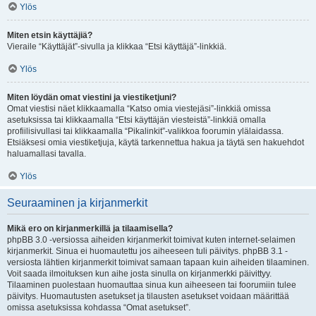
Ylös
Miten etsin käyttäjiä?
Vieraile “Käyttäjät”-sivulla ja klikkaa “Etsi käyttäjä”-linkkiä.
Ylös
Miten löydän omat viestini ja viestiketjuni?
Omat viestisi näet klikkaamalla “Katso omia viestejäsi”-linkkiä omissa
asetuksissa tai klikkaamalla “Etsi käyttäjän viesteistä”-linkkiä omalla
profiilisivullasi tai klikkaamalla “Pikalinkit”-valikkoa foorumin ylälaidassa.
Etsiäksesi omia viestiketjuja, käytä tarkennettua hakua ja täytä sen hakuehdot
haluamallasi tavalla.
Ylös
Seuraaminen ja kirjanmerkit
Mikä ero on kirjanmerkillä ja tilaamisella?
phpBB 3.0 -versiossa aiheiden kirjanmerkit toimivat kuten internet-selaimen
kirjanmerkit. Sinua ei huomautettu jos aiheeseen tuli päivitys. phpBB 3.1 -
versiosta lähtien kirjanmerkit toimivat samaan tapaan kuin aiheiden tilaaminen.
Voit saada ilmoituksen kun aihe josta sinulla on kirjanmerkki päivittyy.
Tilaaminen puolestaan huomauttaa sinua kun aiheeseen tai foorumiin tulee
päivitys. Huomautusten asetukset ja tilausten asetukset voidaan määrittää
omissa asetuksissa kohdassa “Omat asetukset”.