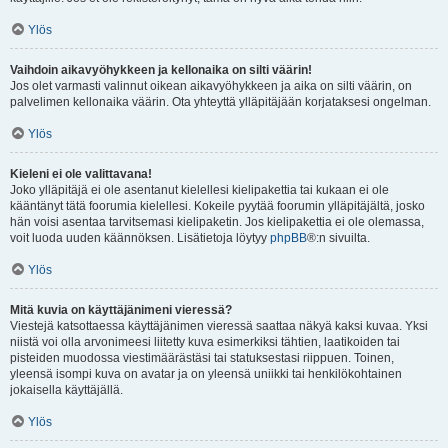
Ylös
Vaihdoin aikavyöhykkeen ja kellonaika on silti väärin!
Jos olet varmasti valinnut oikean aikavyöhykkeen ja aika on silti väärin, on
palvelimen kellonaika väärin. Ota yhteyttä ylläpitäjään korjataksesi ongelman.
Ylös
Kieleni ei ole valittavana!
Joko ylläpitäjä ei ole asentanut kielellesi kielipakettia tai kukaan ei ole
kääntänyt tätä foorumia kielellesi. Kokeile pyytää foorumin ylläpitäjältä, josko
hän voisi asentaa tarvitsemasi kielipaketin. Jos kielipakettia ei ole olemassa,
voit luoda uuden käännöksen. Lisätietoja löytyy
phpBB
®:n sivuilta.
Ylös
Mitä kuvia on käyttäjänimeni vieressä?
Viestejä katsottaessa käyttäjänimen vieressä saattaa näkyä kaksi kuvaa. Yksi
niistä voi olla arvonimeesi liitetty kuva esimerkiksi tähtien, laatikoiden tai
pisteiden muodossa viestimäärästäsi tai statuksestasi riippuen. Toinen,
yleensä isompi kuva on avatar ja on yleensä uniikki tai henkilökohtainen
jokaisella käyttäjällä.
Ylös