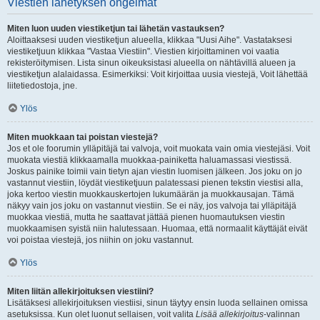
Viestien lähetyksen ongelmat
Miten luon uuden viestiketjun tai lähetän vastauksen?
Aloittaaksesi uuden viestiketjun alueella, klikkaa "Uusi Aihe". Vastataksesi
viestiketjuun klikkaa "Vastaa Viestiin". Viestien kirjoittaminen voi vaatia
rekisteröitymisen. Lista sinun oikeuksistasi alueella on nähtävillä alueen ja
viestiketjun alalaidassa. Esimerkiksi: Voit kirjoittaa uusia viestejä, Voit lähettää
liitetiedostoja, jne.
Ylös
Miten muokkaan tai poistan viestejä?
Jos et ole foorumin ylläpitäjä tai valvoja, voit muokata vain omia viestejäsi. Voit
muokata viestiä klikkaamalla muokkaa-painiketta haluamassasi viestissä.
Joskus painike toimii vain tietyn ajan viestin luomisen jälkeen. Jos joku on jo
vastannut viestiin, löydät viestiketjuun palatessasi pienen tekstin viestisi alla,
joka kertoo viestin muokkauskertojen lukumäärän ja muokkausajan. Tämä
näkyy vain jos joku on vastannut viestiin. Se ei näy, jos valvoja tai ylläpitäjä
muokkaa viestiä, mutta he saattavat jättää pienen huomautuksen viestin
muokkaamisen syistä niin halutessaan. Huomaa, että normaalit käyttäjät eivät
voi poistaa viestejä, jos niihin on joku vastannut.
Ylös
Miten liitän allekirjoituksen viestiini?
Lisätäksesi allekirjoituksen viestiisi, sinun täytyy ensin luoda sellainen omissa
asetuksissa. Kun olet luonut sellaisen, voit valita
Lisää allekirjoitus
-valinnan