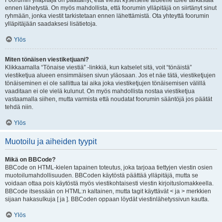
Foorumin ylläpitäjä on päättänyt, että viestit kyseiselle alueelle tulee tarkastaa
ennen lähetystä. On myös mahdollista, että foorumin ylläpitäjä on siirtänyt sinut
ryhmään, jonka viestit tarkistetaan ennen lähettämistä. Ota yhteyttä foorumin
ylläpitäjään saadaksesi lisätietoja.
Ylös
Miten tönäisen viestiketjuani?
Klikkaamalla “Tönaise viestiä” -linkkiä, kun katselet sitä, voit “tönäistä”
viestiketjua alueen ensimmäisen sivun yläosaan. Jos et näe tätä, viestiketjujen
tönäiseminen ei ole sallittua tai aika joka viestiketjujen tönäisemisen välillä
vaaditaan ei ole vielä kulunut. On myös mahdollista nostaa viestiketjua
vastaamalla siihen, mutta varmista että noudatat foorumin sääntöjä jos päätät
tehdä niin.
Ylös
Muotoilu ja aiheiden tyypit
Mikä on BBCode?
BBCode on HTML-kielen tapainen toteutus, joka tarjoaa tiettyjen viestin osien
muotoilumahdollisuuden. BBCoden käytöstä päättää ylläpitäjä, mutta se
voidaan ottaa pois käytöstä myös viestikohtaisesti viestin kirjoituslomakkeella.
BBCode itsessään on HTML:n kaltainen, mutta tagit käyttävät < ja > merkkien
sijaan hakasulkuja [ ja ]. BBCoden oppaan löydät viestinlähetyssivun kautta.
Ylös