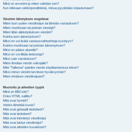
Mikä on arvonimi ja miten vaihdan sen?
Kun klikkaan sähköpostilinkkiä, minua pyydetään kirjautumaan?
Viestien lähetyksen ongelmat
Miten luon uuden viestiketjun tai lähetän vastauksen?
Miten muokkaan tai poistan viestejä?
Miten liitän allekirjoituksen viestiini?
Kuinka luon äänestyksen?
Miksi en voi lisätä vastausvaihtoehtoja kyselyyn?
Kuinka muokkaan tai poistan äänestyksen?
Miksi en pääse alueelle?
Miksi en voi liittää tiedostoja?
Miksi sain varoituksen?
Miten ilmoitan viestin valvojalle?
Mitä “Tallenna”-painike viestin kirjoittamisessa tekee?
Miksi minun viestini tarvitsee hyväksynnän?
Miten tönäisen viestiketjuani?
Muotoilu ja aiheiden tyypit
Mikä on BBCode?
Onko HTML sallittu?
Mitä ovat hymiöt?
Voinko lähettää kuvia?
Mitä ovat globaalit tiedotteet?
Mitä ovat tiedotteet?
Mitä ovat kiinnitetyt viestiketjut
Mitä ovat lukitut viestiketjut?
Mitä ovat aiheiden kuvakkeet?