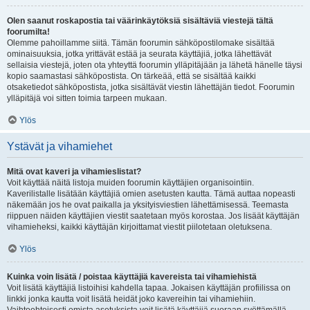
Olen saanut roskapostia tai väärinkäytöksiä sisältäviä viestejä tältä
foorumilta!
Olemme pahoillamme siitä. Tämän foorumin sähköpostilomake sisältää
ominaisuuksia, jotka yrittävät estää ja seurata käyttäjiä, jotka lähettävät
sellaisia viestejä, joten ota yhteyttä foorumin ylläpitäjään ja lähetä hänelle täysi
kopio saamastasi sähköpostista. On tärkeää, että se sisältää kaikki
otsaketiedot sähköpostista, jotka sisältävät viestin lähettäjän tiedot. Foorumin
ylläpitäjä voi sitten toimia tarpeen mukaan.
Ylös
Ystävät ja vihamiehet
Mitä ovat kaveri ja vihamieslistat?
Voit käyttää näitä listoja muiden foorumin käyttäjien organisointiin.
Kaverilistalle lisätään käyttäjiä omien asetusten kautta. Tämä auttaa nopeasti
näkemään jos he ovat paikalla ja yksityisviestien lähettämisessä. Teemasta
riippuen näiden käyttäjien viestit saatetaan myös korostaa. Jos lisäät käyttäjän
vihamieheksi, kaikki käyttäjän kirjoittamat viestit piilotetaan oletuksena.
Ylös
Kuinka voin lisätä / poistaa käyttäjiä kavereista tai vihamiehistä
Voit lisätä käyttäjiä listoihisi kahdella tapaa. Jokaisen käyttäjän profiilissa on
linkki jonka kautta voit lisätä heidät joko kavereihin tai vihamiehiin.