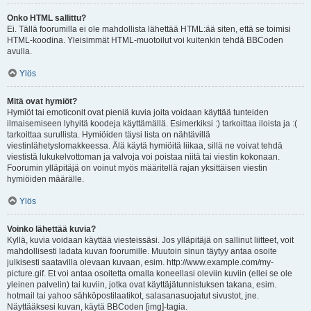
Onko HTML sallittu?
Ei. Tällä foorumilla ei ole mahdollista lähettää HTML:ää siten, että se toimisi
HTML-koodina. Yleisimmät HTML-muotoilut voi kuitenkin tehdä BBCoden
avulla.
Ylös
Mitä ovat hymiöt?
Hymiöt tai emoticonit ovat pieniä kuvia joita voidaan käyttää tunteiden
ilmaisemiseen lyhyitä koodeja käyttämällä. Esimerkiksi :) tarkoittaa iloista ja :(
tarkoittaa surullista. Hymiöiden täysi lista on nähtävillä
viestinlähetyslomakkeessa. Älä käytä hymiöitä liikaa, sillä ne voivat tehdä
viestistä lukukelvottoman ja valvoja voi poistaa niitä tai viestin kokonaan.
Foorumin ylläpitäjä on voinut myös määritellä rajan yksittäisen viestin
hymiöiden määrälle.
Ylös
Voinko lähettää kuvia?
Kyllä, kuvia voidaan käyttää viesteissäsi. Jos ylläpitäjä on sallinut liitteet, voit
mahdollisesti ladata kuvan foorumille. Muutoin sinun täytyy antaa osoite
julkisesti saatavilla olevaan kuvaan, esim. http://www.example.com/my-
picture.gif. Et voi antaa osoitetta omalla koneellasi oleviin kuviin (ellei se ole
yleinen palvelin) tai kuviin, jotka ovat käyttäjätunnistuksen takana, esim.
hotmail tai yahoo sähköpostilaatikot, salasanasuojatut sivustot, jne.
Näyttääksesi kuvan, käytä BBCoden [img]-tagia.