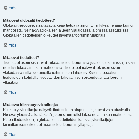
Ylös
Mitä ovat globaalit tiedotteet?
Globaalit tiedotteet sisältävät tärkeää tietoa ja sinun tulisi lukea ne aina kun on
mahdolista. Ne näkyvät jokaisen alueen ylälaidassa ja omissa asetuksissa.
Globaalien tiedotteiden oikeudet myöntää foorumin ylläpitäjä.
Ylös
Mitä ovat tiedotteet?
Tiedotteet usein sisältävät tärkeää tietoa foorumista jota olet lukemassa ja siksi
ne tulisi lukea aina kun mahdollista. Tiedotteet näkyvät jokaisen sivun
ylälaidassa niillä foorumeilla joihin ne on lähetetty. Kuten globaalien
tiedotteiden kohdalla, tiedotteiden lähettämisen oikeudet antaa foorumin
ylläpitäjä.
Ylös
Mitä ovat kiinnitetyt viestiketjut
Kiinnitetyt viestiketjut näkyvät tiedotteiden alapuolella ja ovat vain etusivulla.
Ne ovat yleensä aika tärkeitä, joten sinun tulisi lukea ne aina kun mahdollista.
Kuten tiedotteiden ja globaalien tiedotteiden kanssa, viestiketjujen
kiinnittämisen oikeudet määrittelee foorumin ylläpitäjä.
Ylös