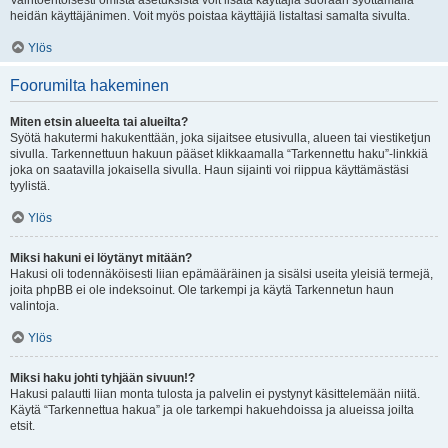
Vaihtoehtoisesti omista asetuksista voit lisätä käyttäjiä suoraan syöttämällä
heidän käyttäjänimen. Voit myös poistaa käyttäjiä listaltasi samalta sivulta.
Ylös
Foorumilta hakeminen
Miten etsin alueelta tai alueilta?
Syötä hakutermi hakukenttään, joka sijaitsee etusivulla, alueen tai viestiketjun
sivulla. Tarkennettuun hakuun pääset klikkaamalla “Tarkennettu haku”-linkkiä
joka on saatavilla jokaisella sivulla. Haun sijainti voi riippua käyttämästäsi
tyylistä.
Ylös
Miksi hakuni ei löytänyt mitään?
Hakusi oli todennäköisesti liian epämääräinen ja sisälsi useita yleisiä termejä,
joita phpBB ei ole indeksoinut. Ole tarkempi ja käytä Tarkennetun haun
valintoja.
Ylös
Miksi haku johti tyhjään sivuun!?
Hakusi palautti liian monta tulosta ja palvelin ei pystynyt käsittelemään niitä.
Käytä “Tarkennettua hakua” ja ole tarkempi hakuehdoissa ja alueissa joilta
etsit.