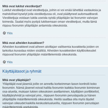
Mitä ovat lukitut viestiketjut?
Lukitut viestiketjut ovat viestiketjuja, joihin ei voi enää lähettää vastauksia ja
mahdolliset kyselyt joita viestiketjussa oli, ovat päättyneet automaattisesti.
Viestiketjuja voidaan lukita useista syistä ylläpitäjän tai foorumin valvojan
toimesta. Saatat myös pystyä lukitsemaan oman viestiketjusi, mutta tämä
riippuu foorumin ylläpitäjän antamista oikeuksista.
Ylös
Mitä ovat aiheiden kuvakkeet?
Aiheiden kuvakkeet ovat aiheen aloittajan valitsemia kuvakkeita joiden on
tarkoitus kuvastaa niiden sisältöä. Aiheiden kuvakkeiden käyttöoikeudet
riippuvat foorumin ylläpitäjän määrittelemistä oikeuksista.
Ylös
Käyttäjätasot ja ryhmät
Mitä ovat ylläpitäjät?
Ylläpitäjät ovat jäseniä joille on annettu korkeimman tason kontrolli koko
foorumiin. Nämä jäsenet voivat hallita foorumin kaikkia foorumin toiminnan
osa-alueita, mukaan lukien oikeuksien asettaminen, käyttäjien porttikiellot,
käyttäjäryhmät ja valvojat yms., riippuen foorumin perustajasta ja hänen
ylläpitäjille määrittelemistä oikeuksista. Heillä saattaa olla myös täydet
valvojan oikeudet kaikilla keskustelualueilla, riippuen foorumin perustajan
määrittelemistä asetuksista.