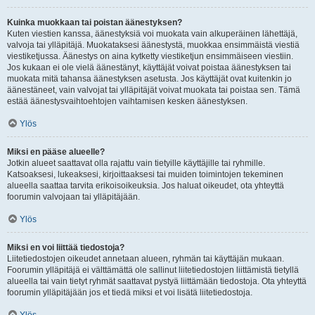
Kuinka muokkaan tai poistan äänestyksen?
Kuten viestien kanssa, äänestyksiä voi muokata vain alkuperäinen lähettäjä,
valvoja tai ylläpitäjä. Muokataksesi äänestystä, muokkaa ensimmäistä viestiä
viestiketjussa. Äänestys on aina kytketty viestiketjun ensimmäiseen viestiin.
Jos kukaan ei ole vielä äänestänyt, käyttäjät voivat poistaa äänestyksen tai
muokata mitä tahansa äänestyksen asetusta. Jos käyttäjät ovat kuitenkin jo
äänestäneet, vain valvojat tai ylläpitäjät voivat muokata tai poistaa sen. Tämä
estää äänestysvaihtoehtojen vaihtamisen kesken äänestyksen.
Ylös
Miksi en pääse alueelle?
Jotkin alueet saattavat olla rajattu vain tietyille käyttäjille tai ryhmille.
Katsoaksesi, lukeaksesi, kirjoittaaksesi tai muiden toimintojen tekeminen
alueella saattaa tarvita erikoisoikeuksia. Jos haluat oikeudet, ota yhteyttä
foorumin valvojaan tai ylläpitäjään.
Ylös
Miksi en voi liittää tiedostoja?
Liitetiedostojen oikeudet annetaan alueen, ryhmän tai käyttäjän mukaan.
Foorumin ylläpitäjä ei välttämättä ole sallinut liitetiedostojen liittämistä tietyllä
alueella tai vain tietyt ryhmät saattavat pystyä liittämään tiedostoja. Ota yhteyttä
foorumin ylläpitäjään jos et tiedä miksi et voi lisätä liitetiedostoja.