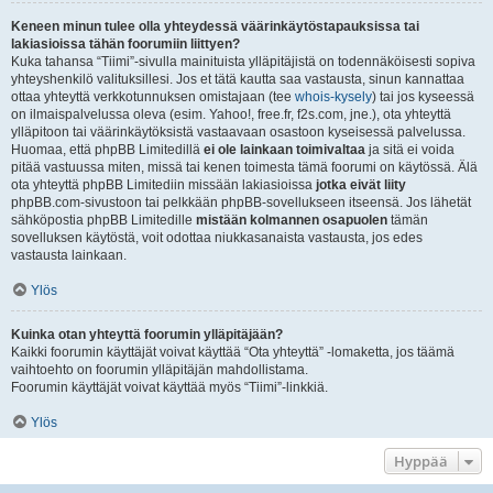
Keneen minun tulee olla yhteydessä väärinkäytöstapauksissa tai
lakiasioissa tähän foorumiin liittyen?
Kuka tahansa “Tiimi”-sivulla mainituista ylläpitäjistä on todennäköisesti sopiva
yhteyshenkilö valituksillesi. Jos et tätä kautta saa vastausta, sinun kannattaa
ottaa yhteyttä verkkotunnuksen omistajaan (tee
whois-kysely
) tai jos kyseessä
on ilmaispalvelussa oleva (esim. Yahoo!, free.fr, f2s.com, jne.), ota yhteyttä
ylläpitoon tai väärinkäytöksistä vastaavaan osastoon kyseisessä palvelussa.
Huomaa, että phpBB Limitedillä
ei ole lainkaan toimivaltaa
ja sitä ei voida
pitää vastuussa miten, missä tai kenen toimesta tämä foorumi on käytössä. Älä
ota yhteyttä phpBB Limitediin missään lakiasioissa
jotka eivät liity
phpBB.com-sivustoon tai pelkkään phpBB-sovellukseen itseensä. Jos lähetät
sähköpostia phpBB Limitedille
mistään kolmannen osapuolen
tämän
sovelluksen käytöstä, voit odottaa niukkasanaista vastausta, jos edes
vastausta lainkaan.
Ylös
Kuinka otan yhteyttä foorumin ylläpitäjään?
Kaikki foorumin käyttäjät voivat käyttää “Ota yhteyttä” -lomaketta, jos täämä
vaihtoehto on foorumin ylläpitäjän mahdollistama.
Foorumin käyttäjät voivat käyttää myös “Tiimi”-linkkiä.
Ylös
Hyppää