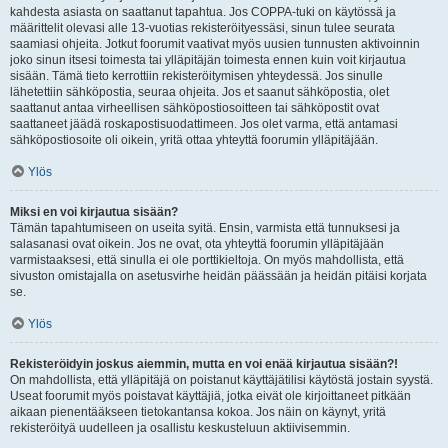
kahdesta asiasta on saattanut tapahtua. Jos COPPA-tuki on käytössä ja
määrittelit olevasi alle 13-vuotias rekisteröityessäsi, sinun tulee seurata
saamiasi ohjeita. Jotkut foorumit vaativat myös uusien tunnusten aktivoinnin
joko sinun itsesi toimesta tai ylläpitäjän toimesta ennen kuin voit kirjautua
sisään. Tämä tieto kerrottiin rekisteröitymisen yhteydessä. Jos sinulle
lähetettiin sähköpostia, seuraa ohjeita. Jos et saanut sähköpostia, olet
saattanut antaa virheellisen sähköpostiosoitteen tai sähköpostit ovat
saattaneet jäädä roskapostisuodattimeen. Jos olet varma, että antamasi
sähköpostiosoite oli oikein, yritä ottaa yhteyttä foorumin ylläpitäjään.
Ylös
Miksi en voi kirjautua sisään?
Tämän tapahtumiseen on useita syitä. Ensin, varmista että tunnuksesi ja
salasanasi ovat oikein. Jos ne ovat, ota yhteyttä foorumin ylläpitäjään
varmistaaksesi, että sinulla ei ole porttikieltoja. On myös mahdollista, että
sivuston omistajalla on asetusvirhe heidän päässään ja heidän pitäisi korjata
se.
Ylös
Rekisteröidyin joskus aiemmin, mutta en voi enää kirjautua sisään?!
On mahdollista, että ylläpitäjä on poistanut käyttäjätilisi käytöstä jostain syystä.
Useat foorumit myös poistavat käyttäjiä, jotka eivät ole kirjoittaneet pitkään
aikaan pienentääkseen tietokantansa kokoa. Jos näin on käynyt, yritä
rekisteröityä uudelleen ja osallistu keskusteluun aktiivisemmin.