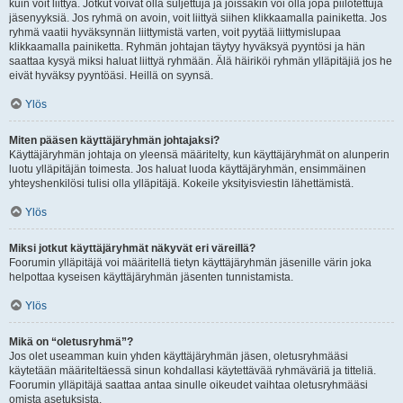
kuin voit liittyä. Jotkut voivat olla suljettuja ja joissakin voi olla jopa piilotettuja
jäsenyyksiä. Jos ryhmä on avoin, voit liittyä siihen klikkaamalla painiketta. Jos
ryhmä vaatii hyväksynnän liittymistä varten, voit pyytää liittymislupaa
klikkaamalla painiketta. Ryhmän johtajan täytyy hyväksyä pyyntösi ja hän
saattaa kysyä miksi haluat liittyä ryhmään. Älä häiriköi ryhmän ylläpitäjiä jos he
eivät hyväksy pyyntöäsi. Heillä on syynsä.
Ylös
Miten pääsen käyttäjäryhmän johtajaksi?
Käyttäjäryhmän johtaja on yleensä määritelty, kun käyttäjäryhmät on alunperin
luotu ylläpitäjän toimesta. Jos haluat luoda käyttäjäryhmän, ensimmäinen
yhteyshenkilösi tulisi olla ylläpitäjä. Kokeile yksityisviestin lähettämistä.
Ylös
Miksi jotkut käyttäjäryhmät näkyvät eri väreillä?
Foorumin ylläpitäjä voi määritellä tietyn käyttäjäryhmän jäsenille värin joka
helpottaa kyseisen käyttäjäryhmän jäsenten tunnistamista.
Ylös
Mikä on “oletusryhmä”?
Jos olet useamman kuin yhden käyttäjäryhmän jäsen, oletusryhmääsi
käytetään määriteltäessä sinun kohdallasi käytettävää ryhmäväriä ja titteliä.
Foorumin ylläpitäjä saattaa antaa sinulle oikeudet vaihtaa oletusryhmääsi
omista asetuksista.