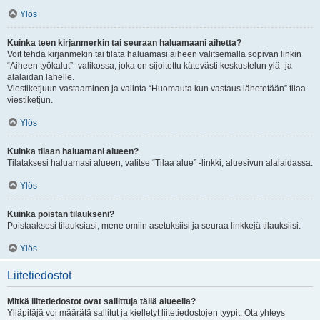
Ylös
Kuinka teen kirjanmerkin tai seuraan haluamaani aihetta?
Voit tehdä kirjanmekin tai tilata haluamasi aiheen valitsemalla sopivan linkin
“Aiheen työkalut” -valikossa, joka on sijoitettu kätevästi keskustelun ylä- ja
alalaidan lähelle.
Viestiketjuun vastaaminen ja valinta “Huomauta kun vastaus lähetetään” tilaa
viestiketjun.
Ylös
Kuinka tilaan haluamani alueen?
Tilataksesi haluamasi alueen, valitse “Tilaa alue” -linkki, aluesivun alalaidassa.
Ylös
Kuinka poistan tilaukseni?
Poistaaksesi tilauksiasi, mene omiin asetuksiisi ja seuraa linkkejä tilauksiisi.
Ylös
Liitetiedostot
Mitkä liitetiedostot ovat sallittuja tällä alueella?
Ylläpitäjä voi määrätä sallitut ja kielletyt liitetiedostojen tyypit. Ota yhteys