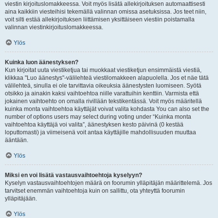
viestin kirjoituslomakkeessa. Voit myös lisätä allekirjoituksen automaattisesti
aina kaikkiin viesteihisi tekemällä valinnan omissa asetuksissa. Jos teet niin,
voit silti estää allekirjoituksen liittämisen yksittäiseen viestiin poistamalla
valinnan viestinkirjoituslomakkeessa.
Ylös
Kuinka luon äänestyksen?
Kun kirjoitat uuta viestiketjua tai muokkaat viestiketjun ensimmäistä viestiä,
klikkaa "Luo äänestys"-välilehteä viestilomakkeen alapuolella. Jos et näe tätä
välilehteä, sinulla ei ole tarvittavia oikeuksia äänestysten luomiseen. Syötä
otsikko ja ainakin kaksi vaihtoehtoa niille varattuihin kenttiin. Varmista että
jokainen vaihtoehto on omalla rivillään tekstikentässä. Voit myös määritellä
kuinka monta vaihtoehtoa käyttäjät voivat valita kohdasta You can also set the
number of options users may select during voting under “Kuinka monta
vaihtoehtoa käyttäjä voi valita”, äänestyksen kesto päivinä (0 kestää
loputtomasti) ja viimeisenä voit antaa käyttäjille mahdollisuuden muuttaa
ääntään.
Ylös
Miksi en voi lisätä vastausvaihtoehtoja kyselyyn?
Kyselyn vastausvaihtoehtojen määrä on foorumin ylläpitäjän määrittelemä. Jos
tarvitset enemmän vaihtoehtoja kuin on sallittu, ota yhteyttä foorumin
ylläpitäjään.
Ylös