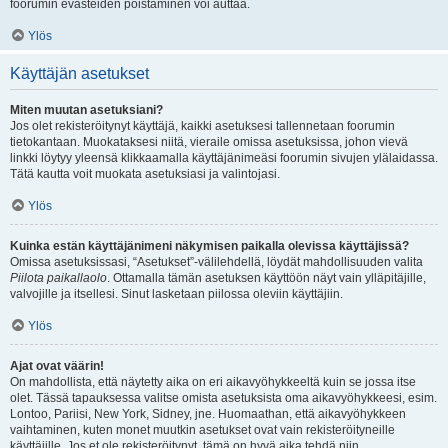
foorumin evästeiden poistaminen voi auttaa.
Ylös
Käyttäjän asetukset
Miten muutan asetuksiani?
Jos olet rekisteröitynyt käyttäjä, kaikki asetuksesi tallennetaan foorumin
tietokantaan. Muokataksesi niitä, vieraile omissa asetuksissa, johon vievä
linkki löytyy yleensä klikkaamalla käyttäjänimeäsi foorumin sivujen ylälaidassa.
Tätä kautta voit muokata asetuksiasi ja valintojasi.
Ylös
Kuinka estän käyttäjänimeni näkymisen paikalla olevissa käyttäjissä?
Omissa asetuksissasi, “Asetukset”-välilehdellä, löydät mahdollisuuden valita
Piilota paikallaolo
. Ottamalla tämän asetuksen käyttöön näyt vain ylläpitäjille,
valvojille ja itsellesi. Sinut lasketaan piilossa oleviin käyttäjiin.
Ylös
Ajat ovat väärin!
On mahdollista, että näytetty aika on eri aikavyöhykkeeltä kuin se jossa itse
olet. Tässä tapauksessa valitse omista asetuksista oma aikavyöhykkeesi, esim.
Lontoo, Pariisi, New York, Sidney, jne. Huomaathan, että aikavyöhykkeen
vaihtaminen, kuten monet muutkin asetukset ovat vain rekisteröityneille
käyttäjille. Jos et ole rekisteröitynyt, tämä on hyvä aika tehdä niin.