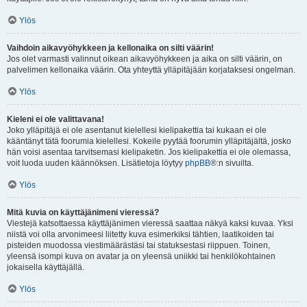
Ylös
Vaihdoin aikavyöhykkeen ja kellonaika on silti väärin!
Jos olet varmasti valinnut oikean aikavyöhykkeen ja aika on silti väärin, on
palvelimen kellonaika väärin. Ota yhteyttä ylläpitäjään korjataksesi ongelman.
Ylös
Kieleni ei ole valittavana!
Joko ylläpitäjä ei ole asentanut kielellesi kielipakettia tai kukaan ei ole
kääntänyt tätä foorumia kielellesi. Kokeile pyytää foorumin ylläpitäjältä, josko
hän voisi asentaa tarvitsemasi kielipaketin. Jos kielipakettia ei ole olemassa,
voit luoda uuden käännöksen. Lisätietoja löytyy
phpBB
®:n sivuilta.
Ylös
Mitä kuvia on käyttäjänimeni vieressä?
Viestejä katsottaessa käyttäjänimen vieressä saattaa näkyä kaksi kuvaa. Yksi
niistä voi olla arvonimeesi liitetty kuva esimerkiksi tähtien, laatikoiden tai
pisteiden muodossa viestimäärästäsi tai statuksestasi riippuen. Toinen,
yleensä isompi kuva on avatar ja on yleensä uniikki tai henkilökohtainen
jokaisella käyttäjällä.
Ylös