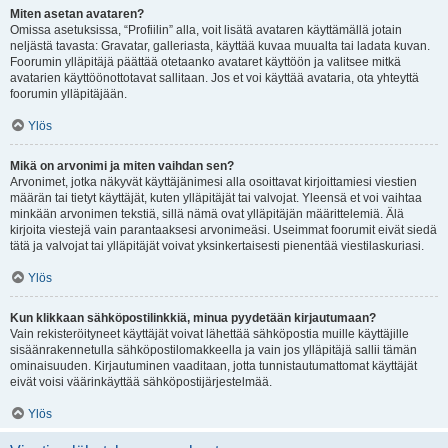
Miten asetan avataren?
Omissa asetuksissa, “Profiilin” alla, voit lisätä avataren käyttämällä jotain
neljästä tavasta: Gravatar, galleriasta, käyttää kuvaa muualta tai ladata kuvan.
Foorumin ylläpitäjä päättää otetaanko avataret käyttöön ja valitsee mitkä
avatarien käyttöönottotavat sallitaan. Jos et voi käyttää avataria, ota yhteyttä
foorumin ylläpitäjään.
Ylös
Mikä on arvonimi ja miten vaihdan sen?
Arvonimet, jotka näkyvät käyttäjänimesi alla osoittavat kirjoittamiesi viestien
määrän tai tietyt käyttäjät, kuten ylläpitäjät tai valvojat. Yleensä et voi vaihtaa
minkään arvonimen tekstiä, sillä nämä ovat ylläpitäjän määrittelemiä. Älä
kirjoita viestejä vain parantaaksesi arvonimeäsi. Useimmat foorumit eivät siedä
tätä ja valvojat tai ylläpitäjät voivat yksinkertaisesti pienentää viestilaskuriasi.
Ylös
Kun klikkaan sähköpostilinkkiä, minua pyydetään kirjautumaan?
Vain rekisteröityneet käyttäjät voivat lähettää sähköpostia muille käyttäjille
sisäänrakennetulla sähköpostilomakkeella ja vain jos ylläpitäjä sallii tämän
ominaisuuden. Kirjautuminen vaaditaan, jotta tunnistautumattomat käyttäjät
eivät voisi väärinkäyttää sähköpostijärjestelmää.
Ylös