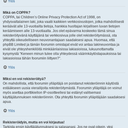
Ylös
Mikä on COPPA?
COPPA, tai Children’s Online Privacy Protection Act of 1998, on
yhdysvaltalainen laki, joka vaatii kaikkien verkkosivustojen, jotka mahdollisesti
keräävät alle 13-vuotiailta tietoja, hankkia huoltajan kirjallisen luvan tietojen
keräämiseen alle 13-vuotiaalta. Jos olet epävarma koskeeko tämä sinua
rekisteröityvänä käyttäjänä tai verkkosivua jolle olet rekisteröitymässä, ota
yhteyttä oikeudelliseen neuvonantajaan saadaksesi apua. Huomaa, että
phpBB Limited ja tämän foorumin omistajat eivät voi antaa lakineuvontaa ja
eivät ole yhteyshenkilöitä minkäänlaisissa lakiasioissa, lukuunottamatta
kysymystä “Keneen minun tulee olla yhteydessä väärinkäytöstapauksissa tai
lakiasioissa tähän foorumiin liittyen?”.
Ylös
Miksi en voi rekisteröityä?
On mahdollista, että foorumin ylläpitäjä on poistanut rekisteröinnin käytöstä
estääkseen uusia vierailijoita rekisteröitymästä. Foorumin ylläpitäjä on voinut
myös asettaa porttikiellon IP-osoitteellesi tai estänyt valitsemasi
käyttäjätunnuksen rekisteröinnin. Ota yhteyttä foorumin ylläpitäjään saadaksesi
apua.
Ylös
Rekisteröidyin, mutta en voi kirjautua!
Tarkista ensin käyttäjätunnuksesi ja salasanasi. Jos ne ovat oikein, yksi