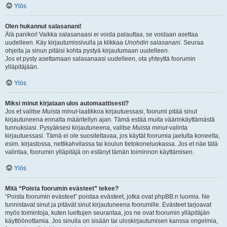
Ylös
Olen hukannut salasanani!
Älä panikoi! Vaikka salasanaasi ei voida palauttaa, se voidaan asettaa
uudelleen. Käy kirjautumissivulla ja klikkaa
Unohdin salasanani
. Seuraa
ohjeita ja sinun pitäisi kohta pystyä kirjautumaan uudelleen.
Jos et pysty asettamaan salasanaasi uudelleen, ota yhteyttä foorumin
ylläpitäjään.
Ylös
Miksi minut kirjataan ulos automaattisesti?
Jos et valitse
Muista minut
-laatikkoa kirjautuessasi, foorumi pitää sinut
kirjautuneena ennalta määritellyn ajan. Tämä estää muita väärinkäyttämästä
tunnuksiasi. Pysyäksesi kirjautuneena, valitse
Muista minut
-valinta
kirjautuessasi. Tämä ei ole suositeltavaa, jos käytät foorumia jaetulta koneelta,
esim. kirjastossa, nettikahvilassa tai koulun tietokoneluokassa. Jos et näe tätä
valintaa, foorumin ylläpitäjä on estänyt tämän toiminnon käyttämisen.
Ylös
Mitä “Poista foorumin evästeet” tekee?
“Poista foorumin evästeet” poistaa evästeet, jotka ovat phpBB:n luomia. Ne
tunnistavat sinut ja pitävät sinut kirjautuneena foorumille. Evästeet tarjoavat
myös toimintoja, kuten luettujen seurantaa, jos ne ovat foorumin ylläpitäjän
käyttöönottamia. Jos sinulla on sisään tai uloskirjautumisen kanssa ongelmia,