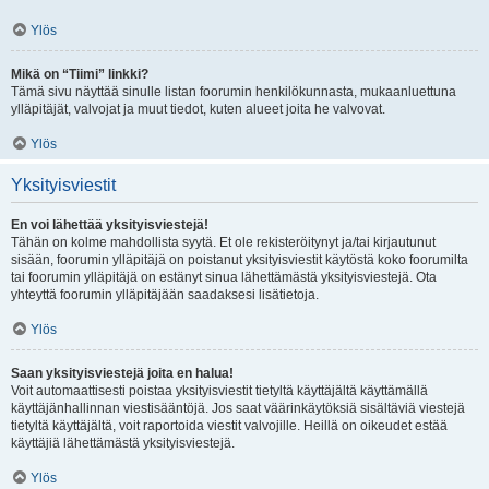
Ylös
Mikä on “Tiimi” linkki?
Tämä sivu näyttää sinulle listan foorumin henkilökunnasta, mukaanluettuna
ylläpitäjät, valvojat ja muut tiedot, kuten alueet joita he valvovat.
Ylös
Yksityisviestit
En voi lähettää yksityisviestejä!
Tähän on kolme mahdollista syytä. Et ole rekisteröitynyt ja/tai kirjautunut
sisään, foorumin ylläpitäjä on poistanut yksityisviestit käytöstä koko foorumilta
tai foorumin ylläpitäjä on estänyt sinua lähettämästä yksityisviestejä. Ota
yhteyttä foorumin ylläpitäjään saadaksesi lisätietoja.
Ylös
Saan yksityisviestejä joita en halua!
Voit automaattisesti poistaa yksityisviestit tietyltä käyttäjältä käyttämällä
käyttäjänhallinnan viestisääntöjä. Jos saat väärinkäytöksiä sisältäviä viestejä
tietyltä käyttäjältä, voit raportoida viestit valvojille. Heillä on oikeudet estää
käyttäjiä lähettämästä yksityisviestejä.
Ylös