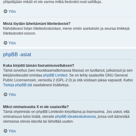
ylläpitäjään mikäli et ole varma mitkä tiedostot ovat sallittuja..
Ylös
Mistä löydän lähettämäni liitetiedostot?
Nähdäksesi listan liitetiedostoistasi, mene omiin asetuksiin ja seuraa linkkejä
liitetiedostot-osioon.
Ylös
phpBB -asiat
Kuka kirjoitti tämän foorumisovelluksen?
Tämä sovellus (sen muokkaamattomassa tilassa) on tuottanut, julkaissut ja sen
tekijänoikeudet omistaa
phpBB Limited
. Se on tehty saataville GNU General
Public Licensenssin, versiolla 2 (GPL-2.0) ja sitä voidaan jakaa vapaasti. Katso
Tietoja phpBB:stä
saadaksesi lisätietoja.
Ylös
Miksi ominaisuutta X ei ole saatavilla?
Tämä ohjelmisto on phpBB Limitedin kirjoittama ja lisensoima. Jos uskot, että
ominaisuus tulisi lisätä, vieraile
phpBB ideakeskuksessa
, jossa voit äänestää
olemassa olevia ideoita tai lähettää uuden.
Ylös