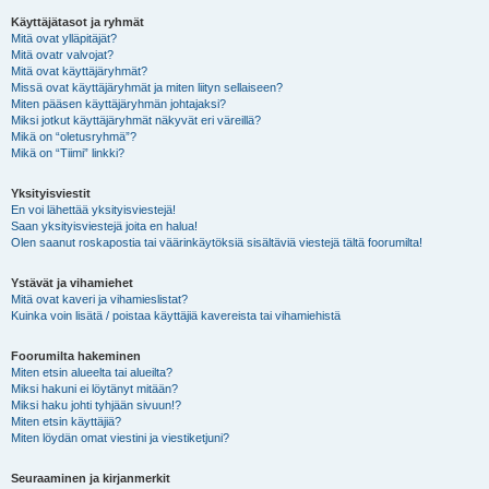
Käyttäjätasot ja ryhmät
Mitä ovat ylläpitäjät?
Mitä ovatr valvojat?
Mitä ovat käyttäjäryhmät?
Missä ovat käyttäjäryhmät ja miten liityn sellaiseen?
Miten pääsen käyttäjäryhmän johtajaksi?
Miksi jotkut käyttäjäryhmät näkyvät eri väreillä?
Mikä on “oletusryhmä”?
Mikä on “Tiimi” linkki?
Yksityisviestit
En voi lähettää yksityisviestejä!
Saan yksityisviestejä joita en halua!
Olen saanut roskapostia tai väärinkäytöksiä sisältäviä viestejä tältä foorumilta!
Ystävät ja vihamiehet
Mitä ovat kaveri ja vihamieslistat?
Kuinka voin lisätä / poistaa käyttäjiä kavereista tai vihamiehistä
Foorumilta hakeminen
Miten etsin alueelta tai alueilta?
Miksi hakuni ei löytänyt mitään?
Miksi haku johti tyhjään sivuun!?
Miten etsin käyttäjiä?
Miten löydän omat viestini ja viestiketjuni?
Seuraaminen ja kirjanmerkit