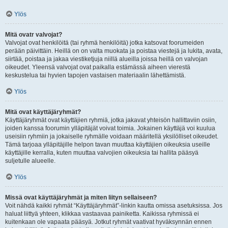
Ylös
Mitä ovatr valvojat?
Valvojat ovat henkilöitä (tai ryhmä henkilöitä) jotka katsovat foorumeiden
perään päivittäin. Heillä on on valta muokata ja poistaa viestejä ja lukita, avata,
siirtää, poistaa ja jakaa viestiketjuja niillä alueilla joissa heillä on valvojan
oikeudet. Yleensä valvojat ovat paikalla estämässä aiheen vierestä
keskustelua tai hyvien tapojen vastaisen materiaalin lähettämistä.
Ylös
Mitä ovat käyttäjäryhmät?
Käyttäjäryhmät ovat käyttäjien ryhmiä, jotka jakavat yhteisön hallittaviin osiin,
joiden kanssa foorumin ylläpitäjät voivat toimia. Jokainen käyttäjä voi kuulua
useisiin ryhmiin ja jokaiselle ryhmälle voidaan määritellä yksilölliset oikeudet.
Tämä tarjoaa ylläpitäjille helpon tavan muuttaa käyttäjien oikeuksia useille
käyttäjille kerralla, kuten muuttaa valvojien oikeuksia tai hallita pääsyä
suljetulle alueelle.
Ylös
Missä ovat käyttäjäryhmät ja miten liityn sellaiseen?
Voit nähdä kaikki ryhmät “Käyttäjäryhmät”-linkin kautta omissa asetuksissa. Jos
haluat liittyä yhteen, klikkaa vastaavaa painiketta. Kaikissa ryhmissä ei
kuitenkaan ole vapaata pääsyä. Jotkut ryhmät vaativat hyväksynnän ennen