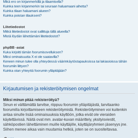
Mikä ero on kirjanmerkillä ja tilaamisella?
Kuinka teen kirjanmerkin tai seuraan haluamaani aihetta?
Kuinka tilaan haluamani alueen?
Kuinka poistan tilaukseni?
Liitetiedostot
Mitkä liitetiedostot ovat sallittuja tällä alueella?
Mistä löydän lähettämäni liitetiedostot?
phpBB -asiat
Kuka kirjoitti tämän foorumisovelluksen?
Miksi ominaisuutta X ei ole saatavilla?
Keneen minun tulee olla yhteydessä väärinkäytöstapauksissa tai lakiasioissa tähän
foorumiin liittyen?
Kuinka otan yhteyttä foorumin ylläpitäjään?
Kirjautumisen ja rekisteröitymisen ongelmat
Miksi minun pitää rekisteröityä?
Sinun ei välttämättä tarvitse, riippuu foorumin ylläpitäjästä, tarvitaanko
foorumilla kirjoittamiseen rekisteröitymistä. Rekisteröityminen voi kuitenkin
antaa sinulle lisää ominaisuuksia käyttöön, jotka eivät ole vieraiden
käytettävissä. Näitä ovat mm. avatar-kuvan määrittely, yksityisviestit,
sähköpostien lähettäminen muille käyttäjille, käyttäjäryhmien jäsenyys jne.
Siihen menee aikaa vain muutamia hetkiä, joten se on suositeltavaa.