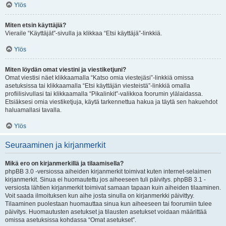
Ylös
Miten etsin käyttäjiä?
Vieraile “Käyttäjät”-sivulla ja klikkaa “Etsi käyttäjä”-linkkiä.
Ylös
Miten löydän omat viestini ja viestiketjuni?
Omat viestisi näet klikkaamalla “Katso omia viestejäsi”-linkkiä omissa
asetuksissa tai klikkaamalla “Etsi käyttäjän viesteistä”-linkkiä omalla
profiilisivullasi tai klikkaamalla “Pikalinkit”-valikkoa foorumin ylälaidassa.
Etsiäksesi omia viestiketjuja, käytä tarkennettua hakua ja täytä sen hakuehdot
haluamallasi tavalla.
Ylös
Seuraaminen ja kirjanmerkit
Mikä ero on kirjanmerkillä ja tilaamisella?
phpBB 3.0 -versiossa aiheiden kirjanmerkit toimivat kuten internet-selaimen
kirjanmerkit. Sinua ei huomautettu jos aiheeseen tuli päivitys. phpBB 3.1 -
versiosta lähtien kirjanmerkit toimivat samaan tapaan kuin aiheiden tilaaminen.
Voit saada ilmoituksen kun aihe josta sinulla on kirjanmerkki päivittyy.
Tilaaminen puolestaan huomauttaa sinua kun aiheeseen tai foorumiin tulee
päivitys. Huomautusten asetukset ja tilausten asetukset voidaan määrittää
omissa asetuksissa kohdassa “Omat asetukset”.