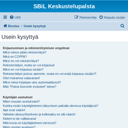
SBiL Keskustelupalsta
UKK
Rekisteröidy
Kirjaudu sisään
E
Etusivu
Usein kysyttyä
t
Usein kysyttyä
s
i
Kirjautumisen ja rekisteröitymisen ongelmat
Miksi minun pitää rekisteröityä?
Mikä on COPPA?
Miksi en voi rekisteröityä?
Rekisteröidyin, mutta en voi kirjautua!
Miksi en voi kirjautua sisään?
Rekisteröidyin joskus aiemmin, mutta en voi enää kirjautua sisään?!
Olen hukannut salasanani!
Miksi minut kirjataan ulos automaattisesti?
Mitä “Poista foorumin evästeet” tekee?
Käyttäjän asetukset
Miten muutan asetuksiani?
Kuinka estän käyttäjänimeni näkymisen paikalla olevissa käyttäjissä?
Ajat ovat väärin!
Vaihdoin aikavyöhykkeen ja kellonaika on silti väärin!
Kieleni ei ole valittavana!
Mitä kuvia on käyttäjänimeni vieressä?
Miten asetan avataren?