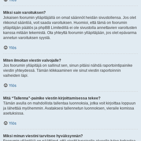
Ylös
Miksi sain varoituksen?
Jokaisen foorumin ylläpitäjällä on omat säännöt heidän sivustollensa. Jos olet
rikkonut sääntöä, voit saada varoituksen. Huomioi, että tämä on foorumin
ylläpitäjän päätös ja phpBB Limitedillä ei ole sivustolla annettavien varoitusten
kanssa mitään tekemistä. Ota yhteyttä foorumin ylläpitäjään, jos olet epävarma
annetun varoituksen syystä.
Ylös
Miten ilmoitan viestin valvojalle?
Jos foorumin ylläpitäjä on sallinut sen, sinun pitäisi nähdä raportointipainike
viestin yhteydessä. Tämän klikkaaminen vie sinut viestin raportoinnin
vaiheiden läpi.
Ylös
Mitä “Tallenna”-painike viestin kirjoittamisessa tekee?
Tämän avulla on mahdollista tallentaa luonnoksia, jotka voit kirjoittaa loppuun
ja lähettää myöhemmin. Avataksesi tallennetun luonnoksen, vieraile komissa
asetuksissa.
Ylös
Miksi minun viestini tarvitsee hyväksynnän?